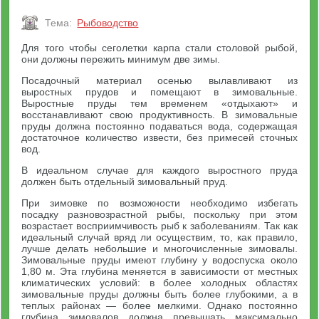
Тема:
Рыбоводство
Для того чтобы сеголетки карпа стали столовой рыбой,
они должны пережить минимум две зимы.
Посадочный материал осенью вылавливают из
выростных прудов и помещают в зимовальные.
Выростные пруды тем временем «отдыхают» и
восстанавливают свою продуктивность. В зимовальные
пруды должна постоянно подаваться вода, содержащая
достаточное количество извести, без примесей сточных
вод.
В идеальном случае для каждого выростного пруда
должен быть отдельный зимовальный пруд.
При зимовке по возможности необходимо избегать
посадку разновозрастной рыбы, поскольку при этом
возрастает восприимчивость рыб к заболеваниям. Так как
идеальный случай вряд ли осуществим, то, как правило,
лучше делать небольшие и многочисленные зимовалы.
Зимовальные пруды имеют глубину у водоспуска около
1,80 м. Эта глубина меняется в зависимости от местных
климатических условий: в более холодных областях
зимовальные пруды должны быть более глубокими, а в
теплых районах — более мелкими. Однако постоянно
глубина зимовалов должна превышать максимально