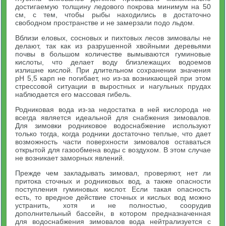
достигаемую толщину ледового покрова минимум на 50
см, с тем, чтобы рыбы находились в достаточно
свободном пространстве и не замерзали подо льдом.
Вблизи еловых, сосновых и пихтовых лесов зимовалы не
делают, так как из разрушенной хвойными деревьями
почвы в большом количестве вымываются гуминовые
кислоты, что делает воду близлежащих водоемов
излишне кислой. При длительном сохранении значения
pH 5,5 карп не погибает, но из-за возникающей при этом
стрессовой ситуации в выростных и нагульных прудах
наблюдается его массовая гибель.
Родниковая вода из-за недостатка в ней кислорода не
всегда является идеальной для снабжения зимовалов.
Для зимовки родниковое водоснабжение используют
только тогда, когда родники достаточно теплые, что дает
возможность части поверхности зимовалов оставаться
открытой для газообмена воды с воздухом. В этом случае
не возникает заморных явлений.
Прежде чем закладывать зимовал, проверяют, нет ли
притока сточных и родниковых вод, а также опасности
поступления гуминовых кислот. Если такая опасность
есть, то вредное действие сточных и кислых вод можно
устранить, хотя и не полностью, соорудив
дополнительный бассейн, в котором предназначенная
для водоснабжения зимовалов вода нейтрализуется с