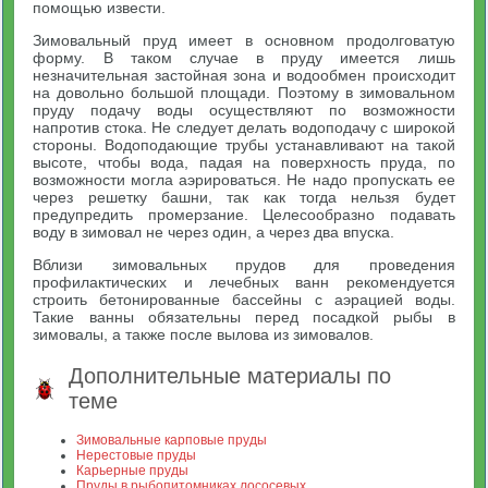
помощью извести.
Зимовальный пруд имеет в основном продолговатую
форму. В таком случае в пруду имеется лишь
незначительная застойная зона и водообмен происходит
на довольно большой площади. Поэтому в зимовальном
пруду подачу воды осуществляют по возможности
напротив стока. Не следует делать водоподачу с широкой
стороны. Водоподающие трубы устанавливают на такой
высоте, чтобы вода, падая на поверхность пруда, по
возможности могла аэрироваться. Не надо пропускать ее
через решетку башни, так как тогда нельзя будет
предупредить промерзание. Целесообразно подавать
воду в зимовал не через один, а через два впуска.
Вблизи зимовальных прудов для проведения
профилактических и лечебных ванн рекомендуется
строить бетонированные бассейны с аэрацией воды.
Такие ванны обязательны перед посадкой рыбы в
зимовалы, а также после вылова из зимовалов.
Дополнительные материалы по
теме
Зимовальные карповые пруды
Нерестовые пруды
Карьерные пруды
Пруды в рыбопитомниках лососевых