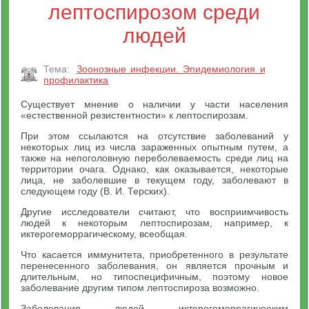
лептоспирозом среди
людей
Тема:
Зоонозные инфекции. Эпидемиология и
профилактика
Существует мнение о наличии у части населения
«естественной резистентности» к лептоспирозам.
При этом ссылаются на отсутствие заболеваний у
некоторых лиц из числа зараженных опытным путем, а
также на непоголовную переболеваемость среди лиц на
территории очага. Однако, как оказывается, некоторые
лица, не заболевшие в текущем году, заболевают в
следующем году (В. И. Терских).
Другие исследователи считают, что восприимчивость
людей к некоторым лептоспирозам, например, к
иктерогеморрагическому, всеобщая.
Что касается иммунитета, приобретенного в результате
перенесенного заболевания, он является прочным и
длительным, но типоспецифичным, поэтому новое
заболевание другим типом лептоспироза возможно.
Заболевания людей иктерогеморрагичееким