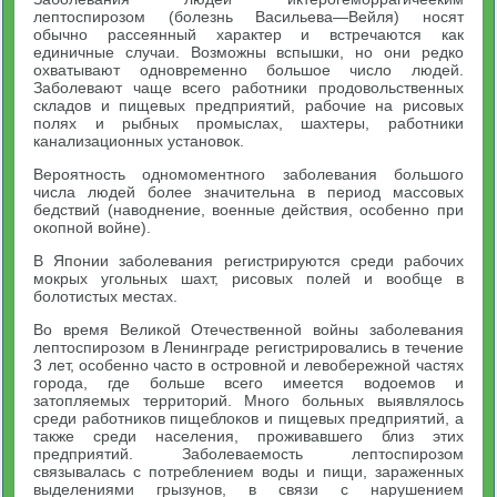
лептоспирозом (болезнь Васильева—Вейля) носят
обычно рассеянный характер и встречаются как
единичные случаи. Возможны вспышки, но они редко
охватывают одновременно большое число людей.
Заболевают чаще всего работники продовольственных
складов и пищевых предприятий, рабочие на рисовых
полях и рыбных промыслах, шахтеры, работники
канализационных установок.
Вероятность одномоментного заболевания большого
числа людей более значительна в период массовых
бедствий (наводнение, военные действия, особенно при
окопной войне).
В Японии заболевания регистрируются среди рабочих
мокрых угольных шахт, рисовых полей и вообще в
болотистых местах.
Во время Великой Отечественной войны заболевания
лептоспирозом в Ленинграде регистрировались в течение
3 лет, особенно часто в островной и левобережной частях
города, где больше всего имеется водоемов и
затопляемых территорий. Много больных выявлялось
среди работников пищеблоков и пищевых предприятий, а
также среди населения, проживавшего близ этих
предприятий. Заболеваемость лептоспирозом
связывалась с потреблением воды и пищи, зараженных
выделениями грызунов, в связи с нарушением