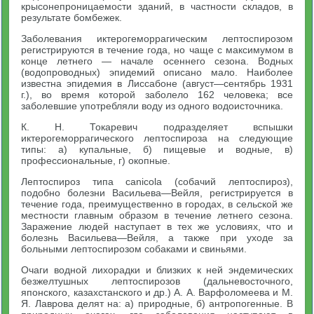
крысонепроницаемости зданий, в частности складов, в
результате бомбежек.
Заболевания иктерогеморрагическим лептоспирозом
регистрируются в течение года, но чаще с максимумом в
конце летнего — начале осеннего сезона. Водных
(водопроводных) эпидемий описано мало. Наиболее
известна эпидемия в Лиссабоне (август—сентябрь 1931
г.), во время которой заболело 162 человека; все
заболевшие употребляли воду из одного водоисточника.
К. Н. Токаревич подразделяет вспышки
иктерогеморрагического лептоспироза на следующие
типы: а) купальные, б) пищевые и водные, в)
профессиональные, г) окопные.
Лептоспироз типа canicola (собачий лептоспироз),
подобно болезни Васильева—Вейля, регистрируется в
течение года, преимущественно в городах, в сельской же
местности главным образом в течение летнего сезона.
Заражение людей наступает в тех же условиях, что и
болезнь Васильева—Вейля, а также при уходе за
больными лептоспирозом собаками и свиньями.
Очаги водной лихорадки и близких к ней эндемических
безжелтушных лептоспирозов (дальневосточного,
японского, казахстанского и др.) А. А. Варфоломеева и М.
Я. Лаврова делят на: а) природные, б) антропогенные. В