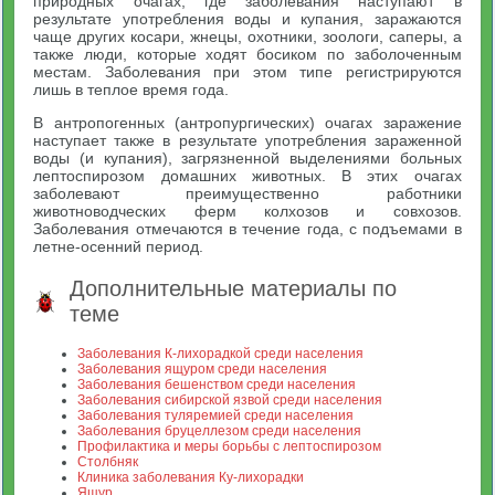
природных очагах, где заболевания наступают в
результате употребления воды и купания, заражаются
чаще других косари, жнецы, охотники, зоологи, саперы, а
также люди, которые ходят босиком по заболоченным
местам. Заболевания при этом типе регистрируются
лишь в теплое время года.
В антропогенных (антропургических) очагах заражение
наступает также в результате употребления зараженной
воды (и купания), загрязненной выделениями больных
лептоспирозом домашних животных. В этих очагах
заболевают преимущественно работники
животноводческих ферм колхозов и совхозов.
Заболевания отмечаются в течение года, с подъемами в
летне-осенний период.
Дополнительные материалы по
теме
Заболевания К-лихорадкой среди населения
Заболевания ящуром среди населения
Заболевания бешенством среди населения
Заболевания сибирской язвой среди населения
Заболевания туляремией среди населения
Заболевания бруцеллезом среди населения
Профилактика и меры борьбы с лептоспирозом
Столбняк
Клиника заболевания Ку-лихорадки
Ящур