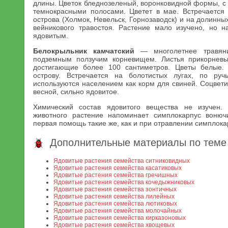
длины. Цветок бледнозеленый, воронковидной формы, с з
темнокрасными полосами. Цветет в мае. Встречается
острова (Холмок, Невельск, Горнозаводск) и на долинны
вейникового травостоя. Растение мало изучено, но н
ядовитым.
Белокрыльник камчатский
— многолетнее травяни
подземным ползучим корневищем. Листья прикорневы
достигающие более 100 сантиметров. Цветы белые.
острову. Встречается на болотистых лугах, по руч
используются населением как корм для свиней. Соцвет
весной, сильно ядовитое.
Химический состав ядовитого вещества не изучен.
животного растение напоминает симплокарпус вонюч
первая помощь такие же, как и при отравлении симплока
Дополнительные материалы по теме
Ядовитые растения семейства ситниковидных
Ядовитые растения семейства касатиковых
Ядовитые растения семейства гречишных
Ядовитые растения семейства кочедыжниковых
Ядовитые растения семейства зонтичных
Ядовитые растения семейства лилейных
Ядовитые растения семейства лютиковых
Ядовитые растения семейства молочайных
Ядовитые растения семейства кирказоновых
Ядовитые растения семейства хвощевых