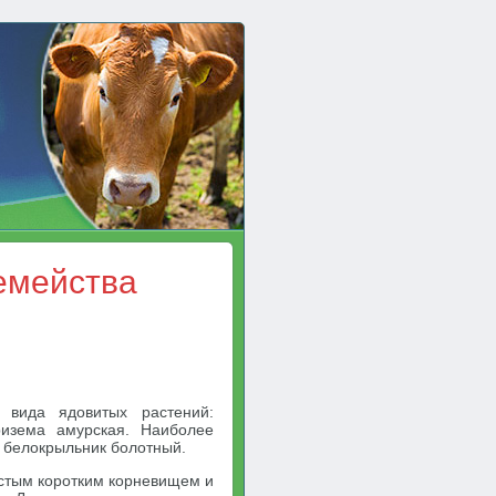
емейства
 вида ядовитых растений:
ризема амурская. Наиболее
и белокрыльник болотный.
стым коротким корневищем и