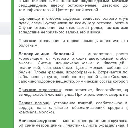
с многочисленными толстыми шкуровидными мочками.
сердцевидные, вверху остроконечные. Цветонос д
темнофиолетовый. Цветет ранней весной.
Корневище и стебель содержат вещество острого жгуче
лугах, среди кустарников по всему югу острова, реже в
Случаи отравления им отмечаются редко, так как жи
вследствие неприятного запаха его и вкуса.
Признаки отравления и первая помощь аналогичны о
болотным.
Белокрыльник болотный
— многолетнее растен
корневищем, от которого отходит цветоносный стеб
высоты. Листья длинночерешковые с блестящей с
пластинкой, светлозеленые. Цветы мелкие, собранные
белые. Плоды красные, ягодообразные. Встречается по
заболоченных лугах, особенно в средней части Сахалин
сапониноподобное вещество, химический состав которого
Признаки отравления
: слюнотечение, беспокойство, д
взгляд, слабый частый пульс. При отравлениях смерть на
Первая помощь
: устранение вздутий, слабительное 
сердца, дача слизистых обволакивающих средств (
крахмала, молоко).
Аризема амурская
— многолетнее растение с круглова
60 сантиметров длины, пластинка листа 5-раздельная.