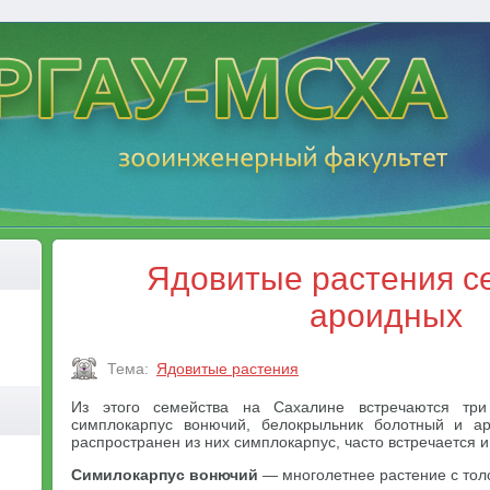
Ядовитые растения с
ароидных
Тема:
Ядовитые растения
Из этого семейства на Сахалине встречаются три
симплокарпус вонючий, белокрыльник болотный и а
распространен из них симплокарпус, часто встречается 
Симилокарпус вонючий
— многолетнее растение с тол