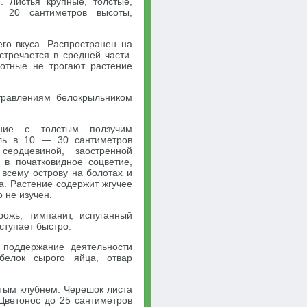
 Листья крупные, толстые,
о 20 сантиметров высоты,
го вкуса. Распространен на
стречается в средней части.
вотные не трогают растение
травлениям белокрыльником
ие с толстым ползучим
ель в 10 — 30 сантиметров
ердцевиной, заостренной
 в початковидное соцветие,
 всему острову на болотах и
а. Растение содержит жгучее
 не изучен.
рожь, тимпанит, испуганный
ступает быстро.
и поддержание деятельности
белок сырого яйца, отвар
тым клубнем. Черешок листа
 Цветонос до 25 сантиметров