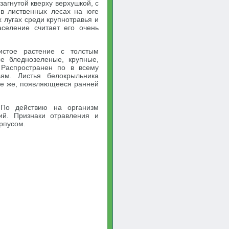
агнутой кверху верхушкой, с
 в лиственных лесах на юге
х лугах среди крупнотравья и
аселение считает его очень
стое растение с толстым
е бледнозеленые, крупные,
 Распространен по в всему
ьям. Листья белокрыльника
ие же, появляющееся ранней
 По действию на организм
ий. Признаки отравления и
рпусом.