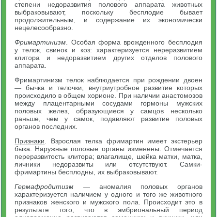
степени недоразвития полового аппарата животных
выбраковывают, поскольку бесплодие бывает
продолжительным, и содержание их экономически
нецелесообразно.
Фримартинизм
. Особая форма врожденного бесплодия
у телок, свинок и коз: характеризуется нереразвитием
клитора и недоразвитием других отделов полового
аппарата.
Фримартинизм телок наблюдается при рождении двоен
— бычка и телочки, внутриутробное развитие которых
происходило в общем хорионе. При наличии анастомозов
между плацентарными сосудами гормоны мужских
половых желез, образующиеся у самцов несколько
раньше, чем у самок, подавляют развитие половых
органов последних.
Признаки
. Взрослая телка фримартин имеет экстерьер
быка. Наружные половые органы изменены. Отмечается
переразвитость клитора; влагалище, шейка матки, матка,
яичники недоразвиты или отсутствуют. Самки-
фримартины бесплодны, их выбраковывают.
Гермафродитизм
— аномалия половых органов
характеризуется наличием у одного и того же животного
признаков женского и мужского пола. Происходит это в
результате того, что в эмбриональный период