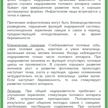
других случаях недоразвитие полового аппарата самок
бывает при завершенном развитии тела и хороших
экстерьерных формах. Инфантилизм чаще встречается у
телок и свинок.
Причинами инфантилизма могут быть близкородственное
разведение, нарушение функций эндокринной системы,
неполноценное кормление самцов и самок в период,
предшествующий оплодотворению, и во время
беременности.
Клинические признаки
. Слаборазвитые половые губы,
узкая половая щель, короткое и узкое влагалище,
маленькая матка, мелкие яичники. Иногда наблюдается
недоразвитие только части полового аппарата. При
недоразвитии яичников их функция отсутствует, половые
циклы не проявляются. В случаях хорошего развития
яичников рост и развитие фолликулов происходит,
наступает течка, охота и овуляция, однако осеменение
затруднительно из-за узости влагалища, шейки матки.
Если наступает беременность, то она стимулирует
развитие полового аппарата.
Лечение
. При общей недоразвитости прибегают к
улучшению кормления, стимуляции полового аппарата
СЖК, эстрогенными препаратами. Положительные
результаты дает общение молодых самок с самцами-
пробниками, пастбищное содержание. При сильной