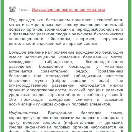
Тема:
Искусственное осеменение животных
Под врожденным бесплодием понимают неспособность
маток и самцов к воспроизводству вследствие аномалий
половых органов, возникающих в период эмбрионального
и фатального развития плода в результате биологическом
неполноценности яйцеклетки, спермиев, нарушения
деятельности эндокринной и нервной систем.
Большое влияние на проявление врожденного бесплодия
имеют неполноценное кормление беременных маток,
межвидовая гибридизация, близкородственное
разведение. Врожденное бесплодие у животных
встречается сравнительно редко. Проявлением
бесплодия при межвидовой гибридизации является
бесплодие мулов (гибрид лошади и осла). При
близкородственном разведении наблюдается низкий
процент оплодотворяемости, высокий процент развития
уродливых плодов, скрытых абортов, особенно у свиней.
Это происходит вследствие слияния и взаимной
ассимиляции слишком сходных половых элементов.
Инфантилизм
. Врожденное бесплодие самок,
характеризующееся недоразвитием полового аппарата к
сроку половой зрелости (инфантильный — детский).
Иногда инфантилизм половых органов наблюдается на
фоне общего недоразвития организма животного. В