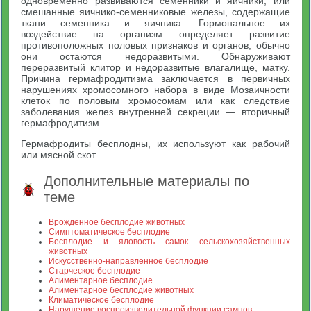
одновременно развиваются семенники и яичники, или
смешанные яичнико-семенниковые железы, содержащие
ткани семенника и яичника. Гормональное их
воздействие на организм определяет развитие
противоположных половых признаков и органов, обычно
они остаются недоразвитыми. Обнаруживают
переразвитый клитор и недоразвитые влагалище, матку.
Причина гермафродитизма заключается в первичных
нарушениях хромосомного набора в виде Мозаичности
клеток по половым хромосомам или как следствие
заболевания желез внутренней секреции — вторичный
гермафродитизм.
Гермафродиты бесплодны, их используют как рабочий
или мясной скот.
Дополнительные материалы по
теме
Врожденное бесплодие животных
Симптоматическое бесплодие
Бесплодие и яловость самок сельскохозяйственных
животных
Искусственно-направленное бесплодие
Старческое бесплодие
Алиментарное бесплодие
Алиментарное бесплодие животных
Климатическое бесплодие
Нарушение воспроизводительной функции самцов