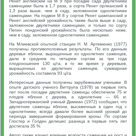
Ренет английский на М 9 при посадке сада двулетними
саженцами была в 1,7 раза, а сорта Ренет орлеанский в
1,3 раза выше, чем в саду, заложенном однолетними
саженцами. На подвое М 8 у сортов Ренет шампанский и
Ренет английский урожайность также была выше в саду,
заложенном двулетними саженцами, и только по сорту
Пепин лондонский урожайность была несколько ниже,
чем в саду, заложенном однолетними саженцами.
На Млиевской опытной станции Н. М. Артеменко (1977)
получены противоположные результаты. По его данным
деревья яблони, выращенные из однолетних саженцев,
дали в среднем по четырем сортам за три года
плодоношения 130 ц/га, в то же время у деревьев,
выращенных из двулетних саженцев, суммарная
урожайность составила 93 ц/га.
Интересные данные получены зарубежными учеными. В
опыте датского ученого Виттрупа (1978) за первые пять
лет после посадки двулетние саженцы обеспечили 75 кг
плодов яблони с дерева, а однолетние — 66 кг.
Западногерманский ученый Дамман (1972) сообщает, что
двулетние саженцы яблони, высаженные в один год с
однолетними, всегда давали более высокий урожай до
периода завершения формирования кроны. По сортам
Глостер и Голден делишес разница в первые пять лет
достигала 35 %.
Автор также изучил влияние возраста саженцев на рост и