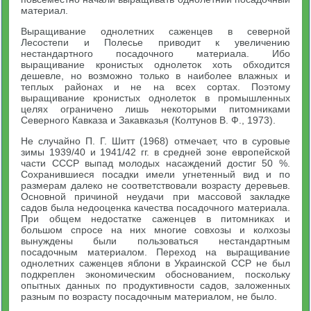
материал.
Выращивание однолетних саженцев в северной
Лесостепи и Полесье приводит к увеличению
нестандартного посадочного материала. Ибо
выращивание кронистых однолеток хоть обходится
дешевле, но возможно только в наиболее влажных и
теплых районах и не на всех сортах. Поэтому
выращивание кронистых однолеток в промышленных
целях ограничено лишь некоторыми питомниками
Северного Кавказа и Закавказья (Колтунов В. Ф., 1973).
Не случайно П. Г. Шитт (1968) отмечает, что в суровые
зимы 1939/40 и 1941/42 гг. в средней зоне европейской
части СССР выпад молодых насаждений достиг 50 %.
Сохранившиеся посадки имели угнетенный вид и по
размерам далеко не соответствовали возрасту деревьев.
Основной причиной неудачи при массовой закладке
садов была недооценка качества посадочного материала.
При общем недостатке саженцев в питомниках и
большом спросе на них многие совхозы и колхозы
вынуждены были пользоваться нестандартным
посадочным материалом. Переход на выращивание
однолетних саженцев яблони в Украинской ССР не был
подкреплен экономическим обоснованием, поскольку
опытных данных по продуктивности садов, заложенных
разным по возрасту посадочным материалом, не было.