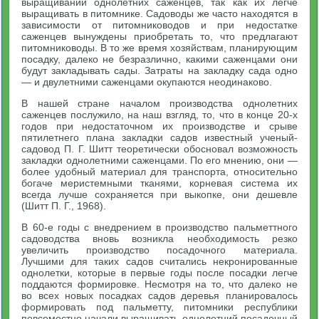
выращивании однолетних саженцев, так как их легче
выращивать в питомнике. Садоводы же часто находятся в
зависимости от питомниководов и при недостатке
саженцев вынуждены приобретать то, что предлагают
питомниководы. В то же время хозяйствам, планирующим
посадку, далеко не безразлично, какими саженцами они
будут закладывать сады. Затраты на закладку сада одно
— и двулетними саженцами окупаются неодинаково.
В нашей стране началом производства однолетних
саженцев послужило, на наш взгляд, то, что в конце 20-х
годов при недостаточном их производстве и срыве
пятилетнего плана закладки садов известный ученый-
садовод П. Г. Шитт теоретически обосновал возможность
закладки однолетними саженцами. По его мнению, они —
более удобный материал для транспорта, относительно
богаче меристемными тканями, корневая система их
всегда лучше сохраняется при выкопке, они дешевле
(Шитт П. Г., 1968).
В 60-е годы с внедрением в производство пальметтного
садоводства вновь возникла необходимость резко
увеличить производство посадочного материала.
Лучшими для таких садов считались некронированные
однолетки, которые в первые годы после посадки легче
поддаются формировке. Несмотря на то, что далеко не
во всех новых посадках садов деревья планировалось
формировать под пальметту, питомники республики
повсеместно начали выращивать однолетний посадочный