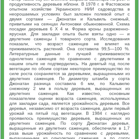
продуктивность деревьев яблони. В 1978 г. в Фастовском
опытном хозяйстве Украинского НИИ садоводства в
неорошаемых условиях был заложен полевой опыт с
двумя сортами — Джонатан и Кальвиль снежный,
привитыми на сеянцах Антоновки обыкновенной. Схема
посадки деревьев 6 X 4 м. Форма кроны разреженно-
ярусная. Для закладки опыта были взяты одно — и
двулетние саженцы I товарного сорта. Исследования
показали, что возраст саженцев не влияет на
приживаемость растений. Она составила 99,5—100 %.
Литературные данные о лучшей приживаемости
однолетних саженцев по сравнению с двулетними в
нашем опыте не подтвердились. На девятый год после
вегетации по обоим сортам некоторое преимущество по
силе роста сохраняется за деревьями, выращенными из
двулетних саженцев. По диаметру штамба у сорта
Джонатан разница составила б мм, по Кальвилю
снежному 2 мм в пользу деревьев, выращенных из
двулетних саженцев. Как известно, основным
показателем оценки возраста саженцев, используемых
для закладки сада, является урожайность деревьев. Все
деревья, независимо от возраста саженцев, дали первый
урожай на пятый год вегетации. В 1984 г. наглядно
проявилось преимущество деревьев, выращенных из
двулетних саженцев. По сорту Джонатан деревья,
выращенные из двулетних саженцев, обеспечили в 1,7
раза выше урожайность по сравнению с деревьями,
выращенными из однолетних саженцев, а по сорту