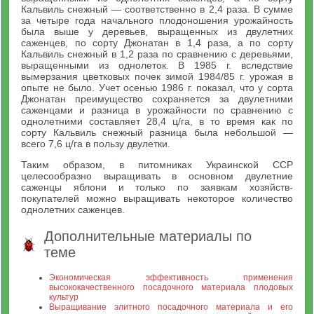
Кальвиль снежный — соответственно в 2,4 раза. В сумме
за четыре года начального плодоношения урожайность
была выше у деревьев, выращенных из двулетних
саженцев, по сорту Джонатан в 1,4 раза, а по сорту
Кальвиль снежный в 1,2 раза по сравнению с деревьями,
выращенными из однолеток. В 1985 г. вследствие
вымерзания цветковых почек зимой 1984/85 г. урожая в
опыте не было. Учет осенью 1986 г. показал, что у сорта
Джонатан преимущество сохраняется за двулетними
саженцами и разница в урожайности по сравнению с
однолетними составляет 28,4 ц/га, в то время как по
сорту Кальвиль снежный разница была небольшой —
всего 7,6 ц/га в пользу двулетки.
Таким образом, в питомниках Украинской ССР
целесообразно выращивать в основном двулетние
саженцы яблони и только по заявкам хозяйств-
покупателей можно выращивать некоторое количество
однолетних саженцев.
Дополнительные материалы по
теме
Экономическая эффективность применения
высококачественного посадочного материала плодовых
культур
Выращивание элитного посадочного материала и его