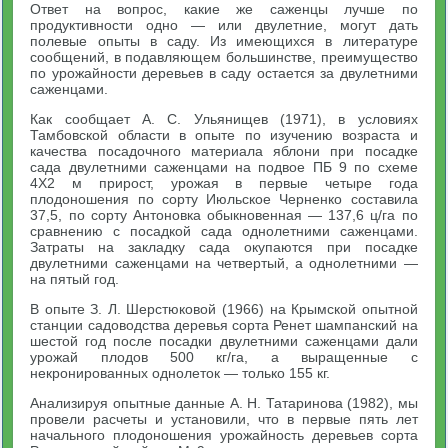
Ответ на вопрос, какие же саженцы лучше по
продуктивности одно — или двулетние, могут дать
полевые опыты в саду. Из имеющихся в литературе
сообщений, в подавляющем большинстве, преимущество
по урожайности деревьев в саду остается за двулетними
саженцами.
Как сообщает А. С. Ульянищев (1971), в условиях
Тамбовской области в опыте по изучению возраста и
качества посадочного материала яблони при посадке
сада двулетними саженцами на подвое ПБ 9 по схеме
4Х2 м прирост, урожая в первые четыре года
плодоношения по сорту Июльское Черненко составила
37,5, по сорту Антоновка обыкновенная — 137,6 ц/га по
сравнению с посадкой сада однолетними саженцами.
Затраты на закладку сада окупаются при посадке
двулетними саженцами на четвертый, а однолетними —
на пятый год.
В опыте З. Л. Шерстюковой (1966) на Крымской опытной
станции садоводства деревья сорта Ренет шампанский на
шестой год после посадки двулетними саженцами дали
урожай плодов 500 кг/га, а выращенные с
некронированных однолеток — только 155 кг.
Анализируя опытные данные А. Н. Татаринова (1982), мы
провели расчеты и установили, что в первые пять лет
начального плодоношения урожайность деревьев сорта