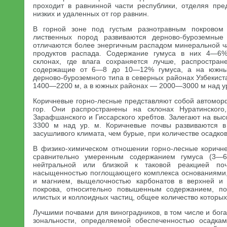
проходит в равнинной части республики, отделяя пре
низких и удаленных от гор равнин.
В горной зоне под густым разнотравным покровом
лиственных пород развиваются дерново-буроземные
отличаются более энергичным распадом минеральной 
продуктов распада. Содержание гумуса в них 4—6%
склонах, где влага сохраняется лучше, распростран
содержащие от 6—8 до 10—12% гумуса, а на южны
дерново-буроземного типа в северных районах Узбекис
1400—2200 м, а в южных районах — 2000—3000 м над ур
Коричневые горно-лесные представляют собой автомо
гор. Они распространены на склонах Нуратинского,
Зарафшанского и Гиссарского хребтов. Залегают на вы
3300 м над ур. м. Коричневые почвы развиваются в
засушливого климата, чем бурые, при количестве осадк
В физико-химическом отношении горно-лесные коричн
сравнительно умеренным содержанием гумуса (3—
нейтральной или близкой к таковой реакцией поч
насыщенностью поглощающего комплекса основаниями,
и магнием, выщелочностью карбонатов в верхней и 
покрова, относительно повышенным содержанием, п
илистых и коллоидных частиц, общее количество которы
Лучшими почвами для виноградников, в том числе и бога
зональности, определяемой обеспеченностью осадка