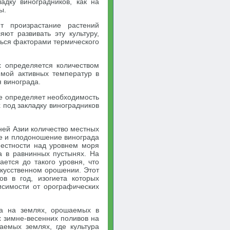
адку виноградников, как на
ы.
т произрастание растений
яют развивать эту культуру,
ься факторами термического
х определяется количеством
ммой активных температур в
 винограда.
не определяет необходимость
 под закладку виноградников
ней Азии количество местных
ие и плодоношение винограда
местности над уровнем моря
а в равнинных пустынях. На
ется до такого уровня, что
скусственном орошении. Этот
в в год, изогиета которых
исимости от орографических
на на землях, орошаемых в
х зимне-весенних поливов на
аемых землях, где культура