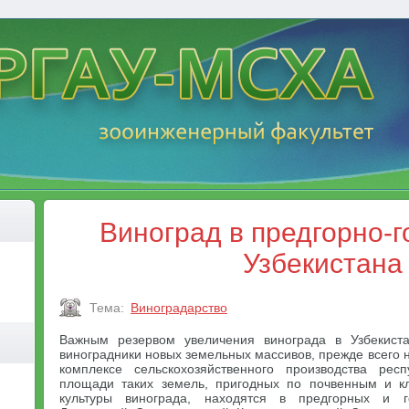
Виноград в предгорно-г
Узбекистана
Тема:
Виноградарство
Важным резервом увеличения винограда в Узбекист
виноградники новых земельных массивов, прежде всего 
комплексе сельскохозяйственного производства рес
площади таких земель, пригодных по почвенным и к
культуры винограда, находятся в предгорных и г