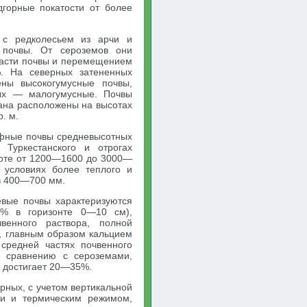
дгорные покатости от более
 с редколесьем из арчи и
 почвы. От сероземов они
части почвы и перемещением
. На северных затененных
ены высокогумусные почвы,
х — малогумусные. Почвы
тана расположены на высотах
. м.
рфные почвы средневысотных
 Туркестанского и отрогах
соте от 1200—1600 до 3000—
 условиях более теплого и
ов 400—700 мм.
евые почвы характеризуются
6% в горизонте 0—10 см),
венного раствора, полной
 главным образом кальцием
средней частях почвенного
о сравнению с сероземами,
х достигает 20—35%.
рных, с учетом вертикальной
ми и термическим режимом,