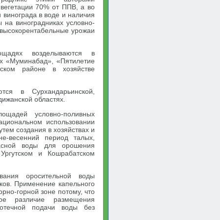
вегетации 70% от ППВ, а во
 винограда в воде и наличия
 на виноградниках условно-
 высокорентабельные урожаи
ощадях возделываются в
ах «Муминабад», «Пятилетие
бском районе в хозяйстве
тся в Сурхандарьинской,
дижанской областях.
ощадей условно-поливных
рациональном использовании
тем создания в хозяйствах и
е-весенний период талых,
асной воды для орошения
 Ургутском и Кошрабатском
ования оросительной воды
ков. Применение капельного
рно-горной зоне потому, что
ное различие размещения
мотечной подачи воды без