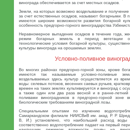
винограда обеспечивается за счет местных осадков.
Земли, на которых возможно возделывание и получение 
за счет естественных осадков, называют богарными. В 
имеются широкие возможности развития богарной куль
особенность предгорно-горного виноградарства Узбекист
Неравномерное выпадение осадков в течение года, же
режим богарных земель в период вегетации оп
технологические условия богарной культуры, существе
культуры винограда на орошаемых землях.
Условно-поливное виногра
Во многих районах предгорно-горной зоны, кроме бо
имеются так называемые условно-поливные зем
возделываемых здесь культур осуществляется из вре
воды: селевых потоков, весенних саевых ручьев, кратко
времен на таких землях культивируется и виноград с ос
а также один или два раза весной и в ранне-летний
поливами виноградников в предгорно-горной зоне в
биологическим требованиям виноградной лозы.
Специальными опытами по изучению водопотребл
Самаркандском филиале НИИСВиВ им. акад. Р. Р. Шреде
В, И.) установлено, что наибольший расход воды
соответственно водопотребление падает на первый перио
наилучшим режимом влажности почвы на виног