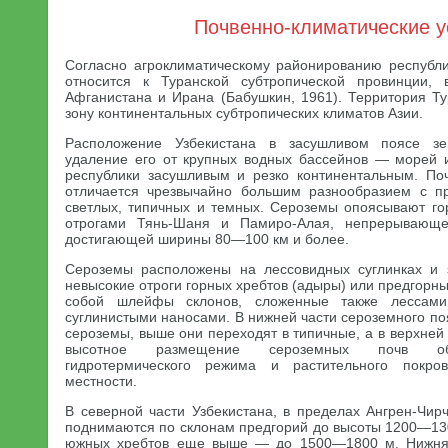
Почвенно-климатические 
Согласно агроклиматическому районированию республи
относится к Туранской субтропической провинции,
Афганистана и Ирана (Бабушкин, 1961). Территория Ту
зону континентальных субтропических климатов Азии.
Расположение Узбекистана в засушливом поясе зе
удаление его от крупных водных бассейнов — морей 
республики засушливым и резко континентальным. По
отличается чрезвычайно большим разнообразием с 
светлых, типичных и темных. Сероземы опоясывают го
отрогами Тянь-Шаня и Памиро-Алая, непрерывающей
достигающей ширины 80—100 км и более.
Сероземы расположены на лессовидных суглинках и
невысокие отроги горных хребтов (адыры) или предгор
собой шлейфы склонов, сложенные также лессами
суглинистыми наносами. В нижней части сероземного п
сероземы, выше они переходят в типичные, а в верхней 
высотное размещение сероземных почв обу
гидротермического режима и растительного покр
местности.
В северной части Узбекистана, в пределах Ангрен-Чир
поднимаются по склонам предгорий до высоты 1200—1300
южных хребтов еще выше — до 1500—1800 м. Нижняя