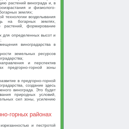
ию растений винограда и, в
произрастания и физиолого-
богарных землях;
ой технологии возделывания
дь на богарных землях,
е растений, формирование
х для определенных высот и
;
змещения виноградарства в
дности земельных ресурсов
оградарства;
направления и перспектив
ах предгорно-горной зоны
азвитие в предгорно-горной
градарства, создание здесь
еного винограда. Это будет
вания природных условий,
тельных сил зоны, усилению
рно-горных районах
 изрезанностью и пестротой