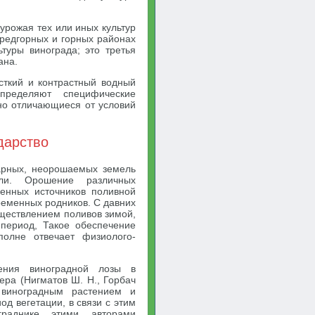
урожая тех или иных культур
предгорных и горных районах
туры винограда; это третья
ана.
сткий и контрастный водный
ределяют специфические
нно отличающиеся от условий
дарство
гарных, неорошаемых земель
ли. Орошение различных
менных источников поливной
временных родников. С давних
уществлением поливов зимой,
 период, Такое обеспечение
полне отвечает физиолого-
ения виноградной лозы в
ра (Нигматов Ш. Н., Горбач
 виноградным растением и
д вегетации, в связи с этим
раднике этими авторами