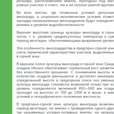
рельефа, расположением земель, пригодных под закл
ровных участках и плато, так и на склонах разной крутизн
Во всех местах, где почвенные условия допускаю
винограда, а социально-экономические условия позвол
закладка промышленных виноградников будет определят
режима и уровнем водообеспеченности.
Верхняя высотная граница культуры винограда в гора
тепла, т. е. уровнем среднесуточных температур и су
период вегетации, обеспечивающими вызревание урожая
Эта особенность виноградарства в предгорно-горной зо
учета термической характеристики участков, выделяемых
в горной зоне.
В верхнем поясе культуры винограда в горной зоне Сред
осадков обычно обеспечивает нормальный рост, развит
без искусственного орошения. С понижением высоты 
количество осадков уменьшается и достигает минимум
определенной высоте в предгорном поясе оно уменьша
культура винограда становится возможной только при и
уровень определяется величиной 450—500 мм осадко
проходит на высотах от 700 до 1200 м и выше, в зав
условий и географического положения местности.
В предгорно-горной зоне культура винограда возмож
период вегетации; на землях с проведением одного-дву
так называемых условно-поливных землях; на неорош