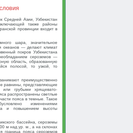
условия
к Средней Азии, Узбекистан
 включающей также районы
ранской провинции входит в
много шара, значительное
и океанов — делают климат
чвенный покров Узбекистана
преобладанием сероземов —
рную область, образованную
ся полосой, то узкой, то
 занимают преимущественно
ные равнины, представляющие
 или грубыми хрящевато-
ояса распространены светлые
части пояса в темные. Такое
словлено изменениями
ова и повышением высоты
чикского бассейна, сероземы
 м над ур. м., а на склонах
 граница пояса сероземов