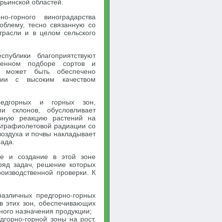
рьинской областей.
о-горного виноградарства
облему, тесно связанную со
трасли и в целом сельского
публики благоприятствуют
ленном подборе сортов и
и может быть обеспечено
кции с высоким качеством
редгорных и горных зон,
и склонов, обусловливает
ичную реакцию растений на
льтрафиолетовой радиации со
оздуха и почвы накладывает
рада.
не и создание в этой зоне
ряд задач, решение которых
оизводственной проверки. К
различных предгорно-горных
в этих зон, обеспечивающих
ного назначения продукции;
горно-горной зоны на рост,