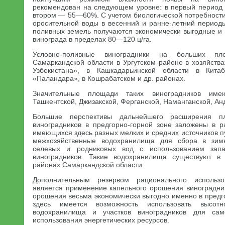
рекомендован на следующем уровне: в первый период 
втором — 55—60%. С учетом биологической потребности
оросительной воды в весенний и ранне-летний периоды
поливных земель получаются экономически выгодные и
винограда в пределах 80—120 ц/га.
Условно-поливные виноградники на больших пл
Самаркандской области в Ургутском районе в хозяйств
Узбекистана», в Кашкадарьинской области в Кита
«Паландара», в Кошрабатском и др. районах.
Значительные площади таких виноградников имею
Ташкентской, Джизакской, Ферганской, Наманганской, Ан
Большие перспективы дальнейшего расширения пл
виноградников в предгорно-горной зоне заложены в 
имеющихся здесь разных мелких и средних источников пу
межхозяйственные водохранилища для сбора в зимн
селевых и родниковых вод с использованием зап
виноградников. Такие водохранилища существуют в
районах Самаркандской области.
Дополнительным резервом рационального использ
является применение капельного орошения виноградни
орошения весьма экономически выгодно именно в предго
здесь имеется возможность использовать высот
водохранилища и участков виноградников для са
использования энергетических ресурсов.