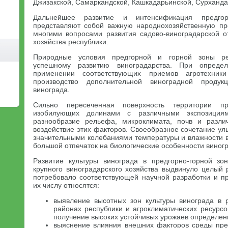
Джизакской, Самаркандской, Кашкадарьинской, Сурханда
Дальнейшее развитие и интенсификация предгорн
представляют собой важную народнохозяйственную пр
многими вопросами развития садово-виноградарской о
хозяйства республики.
Природные условия предгорной и горной зоны рес
успешному развитию виноградарства. При опреде
применении соответствующих приемов агротехник
производство дополнительной виноградной проду
винограда.
Сильно пересеченная поверхность территории п
изобилующих долинами с различными экспозициям
разнообразие рельефа, микроклимата, почв и разл
воздействие этих факторов. Своеобразное сочетание у
значительными колебаниями температуры и влажности в
большой отпечаток на биологические особенности виног
Развитие культуры винограда в предгорно-горной зо
крупного виноградарского хозяйства выдвинуло целый 
потребовало соответствующей научной разработки и пр
их числу относятся:
выявление высотных зон культуры винограда в 
районах республики и агроклиматических ресурсо
получение высоких устойчивых урожаев определен
выяснение влияния внешних факторов среды пред