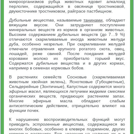
микроорганизмов рубца животных ядовит алкалоид
перлолин, содержащийся в овсянице тростниковой,
двукисточнике тростниковом, райграсе пастбищном.
Дубильные вещества
, называемые
танинами
, обладают
вяжущим вкусом. Они затрудняют поступление
минеральных веществ из кормов в организм животных.
Высоким содержанием дубильных веществ (до 7…9 %)
отличаются скармливаемые иногда животным желуди
дуба, особенно незрелые. При скармливании желудей
отмечали отравления крупного рогатого скота, овец,
лошадей, реже свиней. После поедания желудей
коровами молоко их приобретало горький вкус.
Содержатся дубильные вещества и в других кормах,
например в семенах кормовых бобов.
В растениях семейств Сосновые (скармливаемая
животным хвойная зелень), Яснотковые (Губоцветные),
Сельдерейные (Зонтичные), Капустные содержится много
эфирных масел
, являющихся летучими жидкими смесями
органических веществ, придающих растениям запах.
Многие эфирные масла обладают слабым
антисептическим действием, отрицательно влияют на
функции почек.
К нарушению воспроизводительных функций могут
приводить
эстрогенные вещества
, содержащиеся во
многих бобовых, особенно в клевере подземном, других
кормовых растениях. Есть указания на наличие их и в