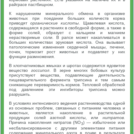
райграсе пастбищном.
К нарушениям минерального обмена в организме
животных при поедании больших количеств корма
приводят
органические кислоты
. Щавелевая кислота,
содержащаяся в растениях в свободной форме, а также в
форме солей, образует с кальцием и магнием
нерастворимые соли. В рапсе может накапливаться в
больших количествах эруковая кислота. Она вызывает
патологические изменения сердечной мышцы, печени,
почек, тормозит рост животных и подавляет у них
функции размножения.
В хлопчатниковых жмыхах и шротах содержится ядовитое
вещество
госсипол
. В зерне многих бобовых культур
присутствуют вещества, подавляющие деятельность
пищеварительного фермента трипсина и тем самым
снижающие переваримость кормов. Тепловой обработкой
под давлением эти ингибиторы трипсина можно
разрушить.
В условиях интенсивного ведения растениеводства одной
из основных проблем, связанных с питанием человека и
животных, является накопление в растительной
продукции солей азотной кислоты, или
нитратов
.
Причина накопления нитратов (NO
) — избыточное или
3
несбалансированное с другими элементами питания
содержание минерального азота в почве в результате