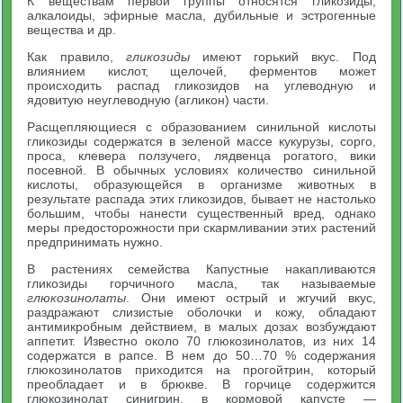
К веществам первой группы относятся гликозиды,
алкалоиды, эфирные масла, дубильные и эстрогенные
вещества и др.
Как правило,
гликозиды
имеют горький вкус. Под
влиянием кислот, щелочей, ферментов может
происходить распад гликозидов на углеводную и
ядовитую неуглеводную (агликон) части.
Расщепляющиеся с образованием синильной кислоты
гликозиды содержатся в зеленой массе кукурузы, сорго,
проса, клевера ползучего, лядвенца рогатого, вики
посевной. В обычных условиях количество синильной
кислоты, образующейся в организме животных в
результате распада этих гликозидов, бывает не настолько
большим, чтобы нанести существенный вред, однако
меры предосторожности при скармливании этих растений
предпринимать нужно.
В растениях семейства Капустные накапливаются
гликозиды горчичного масла, так называемые
глюкозинолаты
. Они имеют острый и жгучий вкус,
раздражают слизистые оболочки и кожу, обладают
антимикробным действием, в малых дозах возбуждают
аппетит. Известно около 70 глюкозинолатов, из них 14
содержатся в рапсе. В нем до 50…70 % содержания
глюкозинолатов приходится на прогойтрин, который
преобладает и в брюкве. В горчице содержится
глюкозинолат синигрин, в кормовой капусте —