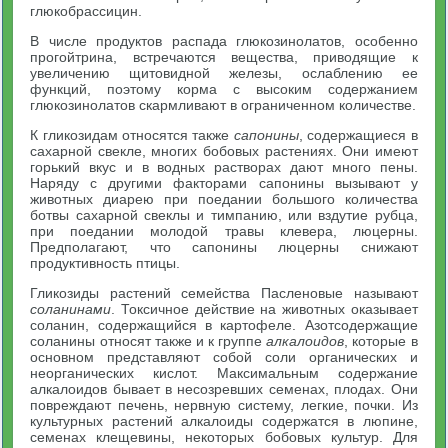
глюкобрассицин.
В числе продуктов распада глюкозинолатов, особенно
прогойтрина, встречаются вещества, приводящие к
увеличению щитовидной железы, ослаблению ее
функций, поэтому корма с высоким содержанием
глюкозинолатов скармливают в ограниченном количестве.
К гликозидам относятся также
сапонины
, содержащиеся в
сахарной свекле, многих бобовых растениях. Они имеют
горький вкус и в водных растворах дают много пены.
Наряду с другими факторами сапонины вызывают у
животных диарею при поедании большого количества
ботвы сахарной свеклы и тимпанию, или вздутие рубца,
при поедании молодой травы клевера, люцерны.
Предполагают, что сапонины люцерны снижают
продуктивность птицы.
Гликозиды растений семейства Пасленовые называют
соланинами
. Токсичное действие на животных оказывает
соланин, содержащийся в картофеле. Азотсодержащие
соланины относят также и к группе
алкалоидов
, которые в
основном представляют собой соли органических и
неорганических кислот. Максимальным содержание
алкалоидов бывает в несозревших семенах, плодах. Они
повреждают печень, нервную систему, легкие, почки. Из
культурных растений алкалоиды содержатся в люпине,
семенах клещевины, некоторых бобовых культур. Для