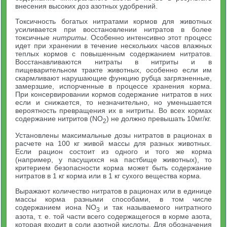
внесения высоких доз азотных удобрений.
Токсичность богатых нитратами кормов для животных
усиливается при восстановлении нитратов в более
токсичные
нитриты
. Особенно интенсивно этот процесс
идет при хранении в течение нескольких часов влажных
теплых кормов с повышенным содержанием нитратов.
Восстанавливаются нитраты в нитриты и в
пищеварительном тракте животных, особенно если им
скармливают нарушающие функцию рубца загрязненные,
замерзшие, испорченные в процессе хранения корма.
При консервировании кормов содержание нитратов в них
если и снижается, то незначительно, но уменьшается
вероятность превращения их в нитриты. Во всех кормах
содержание нитритов (NO
) не должно превышать 10мг/кг.
2
Установлены максимальные дозы нитратов в рационах в
расчете на 100 кг живой массы для разных животных.
Если рацион состоит из одного и того же корма
(например, у пасущихся на пастбище животных), то
критерием безопасности корма может быть содержание
нитратов в 1 кг корма или в 1 кг сухого вещества корма.
Выражают количество нитратов в рационах или в единице
массы корма разными способами, в том числе
содержанием иона NO
и так называемого нитратного
3
азота, т. е. той части всего содержащегося в корме азота,
которая входит в соли азотной кислоты. Для обозначения