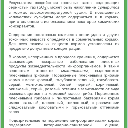
Результатом воздействия топочных газов, содержащих
сернистый газ (SO
), может быть накопление
сульфитов
2
в кормах высокотемпературной сушки. В повышенных
количествах сульфиты могут содержаться и в кормах,
приготовленных с использованием некоторых химических
консервантов.
Содержание остаточных количеств пестицидов и других
токсичных веществ определяют в сомнительных кормах.
Для всех токсичных веществ кормов установлены их
предельно допустимые концентрации.
В кормах, испорченных в процессе хранения, содержатся
вызывающие незаразные заболевания животных
продукты жизнедеятельности микроорганизмов. К таким
веществам относятся
микотоксины
, выделяемые
плесневыми грибами. Пораженные плесневыми грибами
корма имеют красный, голубовато-зеленый, голубовато-
серый, желто-зеленый, белый, черный, коричневый,
оливковый, серый, розовый оттенки в зависимости от вида
развивающегося на кормовой массе гриба. Пораженные
плесневыми грибами и гнилостными бактериями корма
имеют затхлый, плесенный, гнилостный, с различными
сладковатыми, кисловатыми и горьковатыми оттенками
запах.
Подозрительные на поражение микроорганизмами корма
подвергают ветеринарно-санитарной оценке,