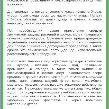
поедаются в провяленном и консервированном виде, чем
в свежем.
Для анализа на нитраты зеленую массу лучше отбирать
утром после схода росы, до наступления жары. Нельзя
отбирать образцы во время дождя и полива, а также
непосредственно после них.
При несоблюдении правил применения средств
химической защиты растений в кормах могут находиться
остатки пестицидов
. Основные пути предотвращения
загрязнения кормов пестицидами — строгое соблюдение
доз, сроков применения допущенных препаратов, а также
сроков от применения пестицида до использования
растениеводческой продукции.
В условиях внесения под кормовые культуры компостов
из мусора, шламов сточных вод, различных
промышленных отходов, а также вблизи оживленных
автомагистралей в кормах могут накапливаться сверх
предельно допустимых концентраций
тяжелые металлы
(медь, цинк, свинец, кадмий, фтор, селен, молибден,
марганец, мышьяк), оказывающие токсичное действие на
животных. Некоторые тяжелые металлы (медь, молибден
и др.) при содержании в кормах в небольших количествах
играют роль микроэлементов. При внесении в качестве
удобрений сырых фосфатов в корме возможно
накопление фтора.