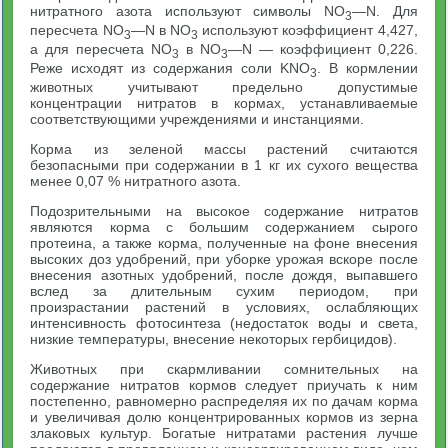
нитратного азота используют символы NO
—N. Для
3
пересчета NO
—N в NO
используют коэффициент 4,427,
3
3
а для пересчета NO
в NO
—N — коэффициент 0,226.
3
3
Реже исходят из содержания соли KNO
. В кормлении
3
животных учитывают предельно допустимые
концентрации нитратов в кормах, устанавливаемые
соответствующими учреждениями и инстанциями.
Корма из зеленой массы растений считаются
безопасными при содержании в 1 кг их сухого вещества
менее 0,07 % нитратного азота.
Подозрительными на высокое содержание нитратов
являются корма с большим содержанием сырого
протеина, а также корма, полученные на фоне внесения
высоких доз удобрений, при уборке урожая вскоре после
внесения азотных удобрений, после дождя, выпавшего
вслед за длительным сухим периодом, при
произрастании растений в условиях, ослабляющих
интенсивность фотосинтеза (недостаток воды и света,
низкие температуры, внесение некоторых гербицидов).
Животных при скармливании сомнительных на
содержание нитратов кормов следует приучать к ним
постепенно, равномерно распределяя их по дачам корма
и увеличивая долю концентрированных кормов из зерна
злаковых культур. Богатые нитратами растения лучше