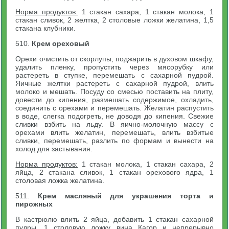
Норма продуктов:
1 стакан сахара, 1 стакан молока, 1
стакан сливок, 2 желтка, 2 столовые ложки желатина, 1,5
стакана клубники.
510.
Крем ореховый
Орехи очистить от скорлупы, поджарить в духовом шкафу,
удалить пленку, пропустить через мясорубку или
растереть в ступке, перемешать с сахарной пудрой.
Яичные желтки растереть с сахарной пудрой, влить
молоко и мешать. Посуду со смесью поставить на плиту,
довести до кипения, размешать содержимое, охладить,
соединить с орехами и перемешать. Желатин распустить
в воде, слегка подогреть, не доводя до кипения. Свежие
сливки взбить на льду. В яично-молочную массу с
орехами влить желатин, перемешать, влить взбитые
сливки, перемешать, разлить по формам и вынести на
холод для застывания.
Норма продуктов:
1 стакан молока, 1 стакан сахара, 2
яйца, 2 стакана сливок, 1 стакан орехового ядра, 1
столовая ложка желатина.
511.
Крем масляный для украшения торта и
пирожных
В кастрюлю влить 2 яйца, добавить 1 стакан сахарной
пудры, 1 столовую ложку вина Кагор и непрерывно