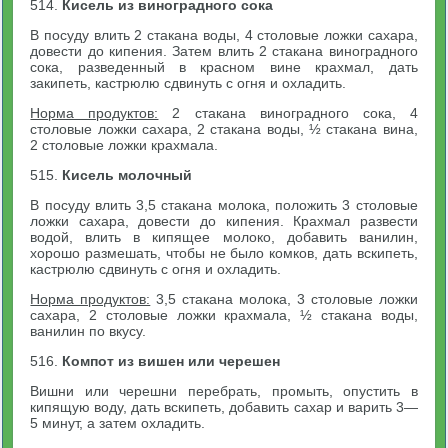
514.
Кисель из виноградного сока
В посуду влить 2 стакана воды, 4 столовые ложки сахара,
довести до кипения. Затем влить 2 стакана виноградного
сока, разведенный в красном вине крахмал, дать
закипеть, кастрюлю сдвинуть с огня и охладить.
Норма продуктов:
2 стакана виноградного сока, 4
столовые ложки сахара, 2 стакана воды, ½ стакана вина,
2 столовые ложки крахмала.
515.
Кисель молочный
В посуду влить 3,5 стакана молока, положить 3 столовые
ложки сахара, довести до кипения. Крахмал развести
водой, влить в кипящее молоко, добавить ванилин,
хорошо размешать, чтобы не было комков, дать вскипеть,
кастрюлю сдвинуть с огня и охладить.
Норма продуктов:
3,5 стакана молока, 3 столовые ложки
сахара, 2 столовые ложки крахмала, ½ стакана воды,
ванилин по вкусу.
516.
Компот из вишен или черешен
Вишни или черешни перебрать, промыть, опустить в
кипящую воду, дать вскипеть, добавить сахар и варить 3—
5 минут, а затем охладить.