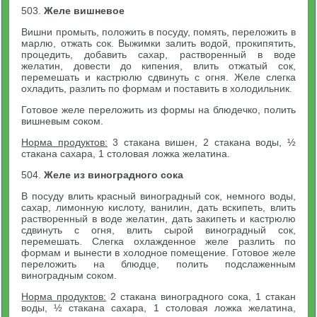
503.
Желе вишневое
Вишни промыть, положить в посуду, помять, переложить в
марлю, отжать сок. Выжимки залить водой, прокипятить,
процедить, добавить сахар, растворенный в воде
желатин, довести до кипения, влить отжатый сок,
перемешать и кастрюлю сдвинуть с огня. Желе слегка
охладить, разлить по формам и поставить в холодильник.
Готовое желе переложить из формы на блюдечко, полить
вишневым соком.
Норма продуктов:
3 стакана вишен, 2 стакана воды, ½
стакана сахара, 1 столовая ложка желатина.
504.
Желе из виноградного сока
В посуду влить красный виноградный сок, немного воды,
сахар, лимонную кислоту, ванилин, дать вскипеть, влить
растворенный в воде желатин, дать закипеть и кастрюлю
сдвинуть с огня, влить сырой виноградный сок,
перемешать. Слегка охлажденное желе разлить по
формам и вынести в холодное помещение. Готовое желе
переложить на блюдце, полить подслаженным
виноградным соком.
Норма продуктов:
2 стакана виноградного сока, 1 стакан
воды, ½ стакана сахара, 1 столовая ложка желатина,