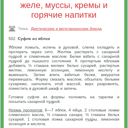
желе, муссы, кремы и
горячие напитки
Тема:
Диетические и вегетарианские блюда
502.
Суфле из яблок
Яблоки помыть, испечь в духовой, слегка охладить и
протереть через сито. Желтки растереть с сахарной
пудрой и сливочным маслом. Белки взбить с сахарной
пудрой до пышного состояния. К протертым яблокам
добавить ½ стакана мелких белых сухарей, растертые
желтки, лимонную эссенцию, лимонную кислоту и
вымешать. Затем влить взбитые белки, аккуратна
перемешать. Форму смазать маслом, обсыпать белыми
сухарями, наполнить этой массой, верх разровнять,
поместить в духовой шкаф и запечь.
Готовое суфле из формы положить на тарелки и
посыпать сахарной пудрой.
Норма продуктов:
6—7 яблок, 4 яйца, 2 столовые ложки
сливочного масла, ½ стакана сахара, ½ стакана белых
сухарей, 1 столовая ложка сахарной пудры, лимонная
эссенция и кислота.