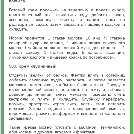
полчаса.
Готовый крем положить на тарелочку и подать сироп,
приготовленный так: вскипятить воду, добавить сахар,
эссенцию, лимонную кислоту и варить, пока не
растворится сахар, затем закрасить пищевой краской и
охладить.
Норма продуктов:
1 стакан молока, 10 яиц, ½ стакана
сахарной пудры-ванилина, 1 чайная ложка сливочного
масла, 1 чайная ложка пшеничной муки; для сиропа — 1
стакан сахару, 1 стакан воды, 5 капель эссенции,
лимонная кислота и пищевая краска по потребности.
509.
Крем клубничный
Отделить желтки от белков. Желтки влить в сотейник,
добавить сахарную пудру, растереть, а затем развести
молоком, помешивая, чтобы не было комков. Посуду с
яично-молочной смесью поставить на плиту и, взбивая,
довести до кипения, влить желатин, помешать, снять
кастрюлю с плиты и охладить. Клубнику перебрать,
помыть, протереть через сито, часть ягод оставить
целыми. Затем соединить с яично-молочной смесью,
перемешать, разлить по формам и вынести на холод для
застывания.
Такие кремы можно готовить с малиной, земляникой,
абрикосами и другими ягодами и фруктами.