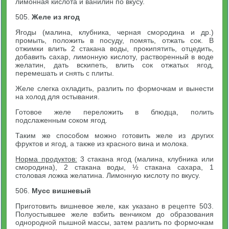
лимонная кислота и ванилин по вкусу.
505.
Желе из ягод
Ягоды (малина, клубника, черная смородина и др.)
промыть, положить в посуду, помять, отжать сок. В
отжимки влить 2 стакана воды, прокипятить, отцедить,
добавить сахар, лимонную кислоту, растворенный в воде
желатин, дать вскипеть, влить сок отжатых ягод,
перемешать и снять с плиты.
Желе слегка охладить, разлить по формочкам и вынести
на холод для остывания.
Готовое желе переложить в блюдца, полить
подслаженным соком ягод.
Таким же способом можно готовить желе из других
фруктов и ягод, а также из красного вина и молока.
Норма продуктов:
3 стакана ягод (малина, клубника или
смородина), 2 стакана воды, ½ стакана сахара, 1
столовая ложка желатина. Лимонную кислоту по вкусу.
506.
Мусс вишневый
Приготовить вишневое желе, как указано в рецепте 503.
Полуостывшее желе взбить венчиком до образования
однородной пышной массы, затем разлить по формочкам