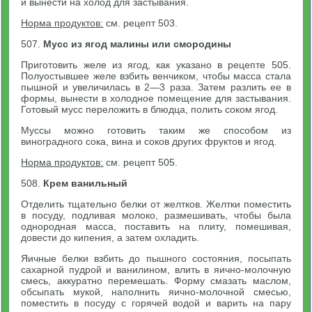
и вынести на холод для застывания.
Норма продуктов:
см. рецепт 503.
507.
Мусс из ягод малины или смородины
Приготовить желе из ягод, как указано в рецепте 505.
Полуостывшее желе взбить венчиком, чтобы масса стала
пышной и увеличилась в 2—3 раза. Затем разлить ее в
формы, вынести в холодное помещение для застывания.
Готовый мусс переложить в блюдца, полить соком ягод.
Муссы можно готовить таким же способом из
виноградного сока, вина и соков других фруктов и ягод.
Норма продуктов:
см. рецепт 505.
508.
Крем ванильный
Отделить тщательно белки от желтков. Желтки поместить
в посуду, подливая молоко, размешивать, чтобы была
однородная масса, поставить на плиту, помешивая,
довести до кипения, а затем охладить.
Яичные белки взбить до пышного состояния, посыпать
сахарной пудрой и ванилином, влить в яично-молочную
смесь, аккуратно перемешать. Форму смазать маслом,
обсыпать мукой, наполнить яично-молочной смесью,
поместить в посуду с горячей водой и варить на пару