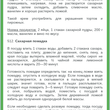
помешивать, нагревая, пока не растворится сахарная
пудра, затем охладить, добавить сливочное масло,
ванилин и хорошо растереть ложкой.
Такой крем употреблять для украшения тортов и
пирожных.
Норма продуктов:
2 яйца, 1 стакан сахарной пудры, 200 г
масла, ванилин и вино по вкусу.
512.
Сахарная помадка
В посуду влить 1 стакан воды, добавить 2 стакана сахара,
поставить на плиту, довести до кипения, снять пену, а
края посуды вытереть влажной марлей, чтобы сироп не
засахарился, добавить ½ чайной ложки лимонной
кислоты и варить 20—30 минут.
Готовность помадки определить так: на конец ложки взять
помадку, опустить в холодную воду. Если помадка в воде
не растворяется, а скатывается в пальцах в мягкий
шарик, значит готова, если в пальцах расплывается,
следует еще поварить 3—5 минут. Готовую помадку снять
с огня, побрызгать водой, поместить с посудой в
холодную воду и охладить. Затем деревянной ложкой
взбить до получения однородной белой массы.
Если необходимо сделать розовую помадку, тогда посуду