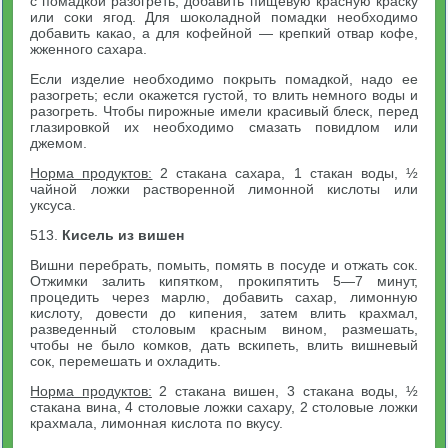
с помадкой разогреть, добавить пищевую красную краску
или соки ягод. Для шоколадной помадки необходимо
добавить какао, а для кофейной — крепкий отвар кофе,
жженного сахара.
Если изделие необходимо покрыть помадкой, надо ее
разогреть; если окажется густой, то влить немного воды и
разогреть. Чтобы пирожные имели красивый блеск, перед
глазировкой их необходимо смазать повидлом или
джемом.
Норма продуктов:
2 стакана сахара, 1 стакан воды, ½
чайной ложки растворенной лимонной кислоты или
уксуса.
513.
Кисель из вишен
Вишни перебрать, помыть, помять в посуде и отжать сок.
Отжимки залить кипятком, прокипятить 5—7 минут,
процедить через марлю, добавить сахар, лимонную
кислоту, довести до кипения, затем влить крахмал,
разведенный столовым красным вином, размешать,
чтобы не было комков, дать вскипеть, влить вишневый
сок, перемешать и охладить.
Норма продуктов:
2 стакана вишен, 3 стакана воды, ½
стакана вина, 4 столовые ложки сахару, 2 столовые ложки
крахмала, лимонная кислота по вкусу.