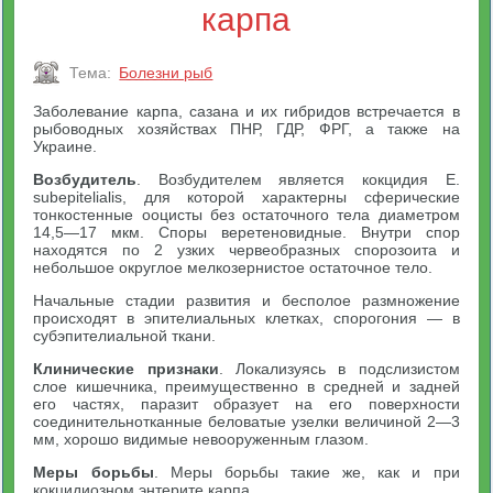
карпа
Тема:
Болезни рыб
Заболевание карпа, сазана и их гибридов встречается в
рыбоводных хозяйствах ПНР, ГДР, ФРГ, а также на
Украине.
Возбудитель
. Возбудителем является кокцидия Е.
subepitelialis, для которой характерны сферические
тонкостенные ооцисты без остаточного тела диаметром
14,5—17 мкм. Споры веретеновидные. Внутри спор
находятся по 2 узких червеобразных спорозоита и
небольшое округлое мелкозернистое остаточное тело.
Начальные стадии развития и бесполое размножение
происходят в эпителиальных клетках, спорогония — в
субэпителиальной ткани.
Клинические признаки
. Локализуясь в подслизистом
слое кишечника, преимущественно в средней и задней
его частях, паразит образует на его поверхности
соединительнотканные беловатые узелки величиной 2—3
мм, хорошо видимые невооруженным глазом.
Меры борьбы
. Меры борьбы такие же, как и при
кокцидиозном энтерите карпа.