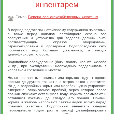
инвентарем
Тема:
Гигиена сельскохозяйственных животных
В период подготовки к стойловому содержанию животных,
а также перед началом пастбищного сезона все
сооружения и устройства для водопоя должны быть
соответствующим образом оборудованы,
отремонтированы и проверены. Водопроводную сеть
промывают под большим давлением, а иногда
дезинфицируют хлором.
Водопойное оборудование (баки, поилки, корыта, желоба
и пр.) при эксплуатации необходимо поддерживать в
исправном состоянии и чистоте.
Нельзя оставлять в поилках или корытах воду от одного
поения до другого, так как она загрязняется и портится.
На дне водопойных корыт или желобах нужно устраивать
отверстие, закрываемое пробкой, через которое после
поения спускают оставшуюся воду, корыта промывают и
оставляют пустыми до следующего поения. Поилки,
корыта и желоба наполняют свежей водой только перед
поением животных. Водопойный инвентарь следует
периодически (один раз в месяц) дезинфицировать