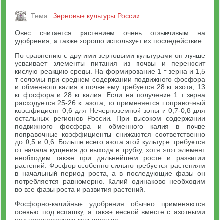
Тема:
Зерновые культуры России
Овес считается растением очень отзывчивым на
удобрения, а также хорошо использует их последействие.
По сравнению с другими зерновыми культурами он лучше
усваивает элементы питания из почвы и переносит
кислую реакцию среды. На формирование 1 т зерна и 1,5
т соломы при среднем содержании подвижного фосфора
и обменного калия в почве ему требуется 28 кг азота, 13
кг фосфора и 28 кг калия. Если на получение 1 т зерна
расходуется 25-26 кг азота, то применяется поправочный
коэффициент 0,6 для Нечерноземной зоны и 0,7-0,8 для
остальных регионов России. При высоком содержании
подвижного фосфора и обменного калия в почве
поправочные коэффициенты снижаются соответственно
до 0,5 и 0,6. Больше всего азота этой культуре требуется
от начала кущения до выхода в трубку, хотя этот элемент
необходим также при дальнейшем росте и развитии
растений. Фосфор особенно сильно требуется растениям
в начальный период роста, а в последующие фазы он
потребляется равномерно. Калий одинаково необходим
во все фазы роста и развития растений.
Фосфорно-калийные удобрения обычно применяются
осенью под вспашку, а также весной вместе с азотными
под предпосевную культивацию.