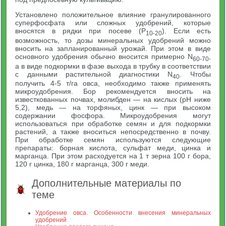
Установлено положительное влияние гранулированного
суперфосфата или сложных удобрений, которые
вносятся в рядки при посеве (Р
). Если есть
10-20
возможность, то дозы минеральных удобрений можно
вносить на запланированный урожай. При этом в виде
основного удобрения обычно вносится примерно N
,
60-70
а в виде подкормки в фазе выхода в трубку в соответствии
с данными растительной диагностики N
. Чтобы
40
получить 4-5 т/га овса, необходимо также применять
микроудобрения. Бор рекомендуется вносить на
известкованных почвах, молибден — на кислых (рН ниже
5,2), медь — на торфяных, цинк — при высоком
содержании фосфора. Микроудобрения могут
использоваться при обработке семян и для подкормки
растений, а также вноситься непосредственно в почву.
При обработке семян используются следующие
препараты: борная кислота, сульфат меди, цинка и
марганца. При этом расходуется на 1 т зерна 100 г бора,
120 г цинка, 180 г марганца, 300 г меди.
Дополнительные материалы по
теме
Удобрение овса. Особенности внесения минеральных
удобрений