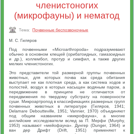
членистоногих
(микрофауны) и нематод
Тема:
Почвенные беспозвоночные
М. С. Гиляров
Под почвенными «Microarthropoda» подразумевают
обычно в основном клещей (орибатоидных, гамазоидных
и др.), коллембол, протур и симфил, а также других
мелких членистоногих.
Это представители той размерной группы почвенных
животных, для которых почва как среда обитания
выступает не как плотная среда, а как система ходов и
полостей, воздух в которых насыщен водяным паром, а
передвижение в принципе не отличается от
передвижения по твердому субстрату на поверхности
суши. Микроартропод в классификациях размерных групп
почвенных животных в литературе (Гиляров, 1941;
Delamare Deboutteville, 1951; Vannier, 1970) объединяют
под общим названием «микрофауна», а многие
английские исследователи вслед за П. Мерфи (Murphy,
1953) называют «мейофауна». Дунгер (Dunger, 1964) и
ван дер Дрифт (Drift, 1951) применяют к