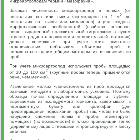
микроартроподам термин «мезофауна».
Высокая численность микроартропод в почвах (от
2
нескольких сот или тысяч экземпляров на 1 м
до
нескольких сот тысяч или миллионов) и ряд сходных
морфологических особенностей (свойства покровов,
резко выраженный положительный гигротаксис в сухом
отрезке градиента влажности и положительный геотаксис)
делают возможным при учете этих животных
ограничиваться небольшим объемом проб и
пользоваться одним общим методом их извлечения из
проб.
При учете микроартропод используют пробы площадью
2
от 10 до 100 см
(крупные пробы теперь применяются
реже, чем мелкие).
Извлечение мелких членистоногих из проб проводится
разными методами в лабораторных условиях. Поэтому
образцы почвы определенной площади и глубины,
вырезаемые из исследуемого горизонта, завертывают в
пергаментную бумагу или целлофан (для
предотвращения подсыхания пробы) так, чтобы не было
нарушено сложение почвы в пробе, этикетируют,
помещают (по возможности) в плохо проводящий тепло
(деревянный) ящик с гнездами и транспортируют к месту
анализа.