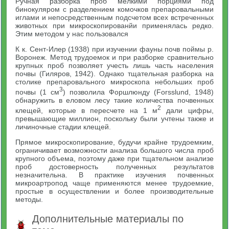
Ручная разборка проб мелкими порциями под
бинокуляром с разделением комочков препаровальными
иглами и непосредственным подсчетом всех встреченных
животных при микроскопированйи применялась редко.
Этим методом у нас пользовался
К к. Сент-Илер (1938) при изучении фауны почв поймы р.
Воронеж. Метод трудоемок и при разборке сравнительно
крупных проб позволяет учесть лишь часть населения
почвы (Гиляров, 1942). Однако тщательная разборка на
столике препаровального микроскопа небольших проб
3
почвы (1 см
) позволила Форшлюнду (Forsslund, 1948)
обнаружить в еловом лесу такие количества почвенных
2
клещей, которые в пересчете на 1 м
дали цифры,
превышающие миллион, поскольку были учтены также и
личиночные стадии клещей.
Прямое микроскопирование, будучи крайне трудоемким,
ограничивает возможности анализа большого числа проб
крупного объема, поэтому даже при тщательном анализе
проб достоверность полученных результатов
незначительна. В практике изучения почвенных
микроартропод чаще применяются менее трудоемкие,
простые в осуществлении и более производительные
методы.
Дополнительные материалы по