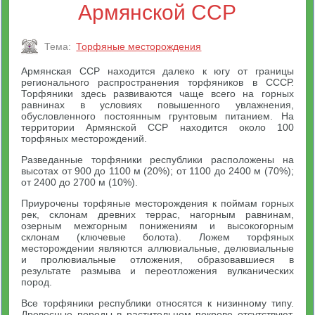
Армянской ССР
Тема:
Торфяные месторождения
Армянская ССР находится далеко к югу от границы
регионального распространения торфяников в СССР.
Торфяники здесь развиваются чаще всего на горных
равнинах в условиях повышенного увлажнения,
обусловленного постоянным грунтовым питанием. На
территории Армянской ССР находится около 100
торфяных месторождений.
Разведанные торфяники республики расположены на
высотах от 900 до 1100 м (20%); от 1100 до 2400 м (70%);
от 2400 до 2700 м (10%).
Приурочены торфяные месторождения к поймам горных
рек, склонам древних террас, нагорным равнинам,
озерным межгорным понижениям и высокогорным
склонам (ключевые болота). Ложем торфяных
месторождении являются аллювиальные, делювиальные
и пролювиальные отложения, образовавшиеся в
результате размыва и переотложения вулканических
пород.
Все торфяники республики относятся к низинному типу.
Древесные породы в растительном покрове отсутствуют.