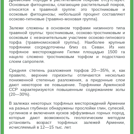
Основные фитоценозы, слагающие растительный покров,
относятся к травяной группе: это тростниковые и
осоковые фитоценозы; небольшой процент составляют
осоково-гипновые (травяно-моховая группа).
Залежи сложены в основном торфами низинного типа
травяной группы: тростниковым, осоково-тростниковым и
осоковым с незначительным участием осоково-гипнового
торфа (травяномоховой группы). Наиболее крупные
торфяники сосредоточены близ оз. Севан. Из них
торфяное месторождение Гилми площадью 1500 га
нацело сложено тростниковым торфом и подостлано
слоем сапропеля.
Средняя степень разложения торфов 20—35%, и, как
правило, верхние горизонты отличаются несколько
пониженной степенью разложения, а придонные слои
дают некоторое ее повышение. Торфяники Армянской
ССР характеризуются повышенным содержанием золы
(20—30%).
В залежах некоторых торфяных месторождений Армении
на разных глубинах обнаружены прослойки глин, супесей,
суглинков и включения кусков эффузивных горных пород,
которые дают возможность геологическим методом
установить возраст торфяных залежей Армении,
исчисляемый в 12—15 тыс. лет.