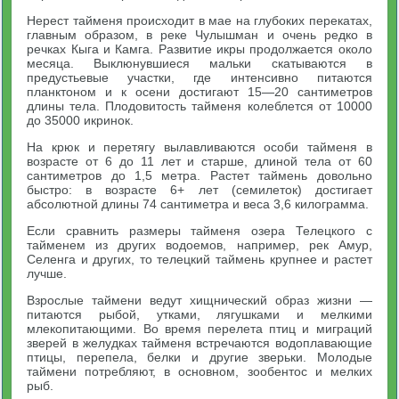
Нерест тайменя происходит в мае на глубоких перекатах,
главным образом, в реке Чулышман и очень редко в
речках Кыга и Камга. Развитие икры продолжается около
месяца. Выклюнувшиеся мальки скатываются в
предустьевые участки, где интенсивно питаются
планктоном и к осени достигают 15—20 сантиметров
длины тела. Плодовитость тайменя колеблется от 10000
до 35000 икринок.
На крюк и перетягу вылавливаются особи тайменя в
возрасте от 6 до 11 лет и старше, длиной тела от 60
сантиметров до 1,5 метра. Растет таймень довольно
быстро: в возрасте 6+ лет (семилеток) достигает
абсолютной длины 74 сантиметра и веса 3,6 килограмма.
Если сравнить размеры тайменя озера Телецкого с
тайменем из других водоемов, например, рек Амур,
Селенга и других, то телецкий таймень крупнее и растет
лучше.
Взрослые таймени ведут хищнический образ жизни —
питаются рыбой, утками, лягушками и мелкими
млекопитающими. Во время перелета птиц и миграций
зверей в желудках тайменя встречаются водоплавающие
птицы, перепела, белки и другие зверьки. Молодые
таймени потребляют, в основном, зообентос и мелких
рыб.