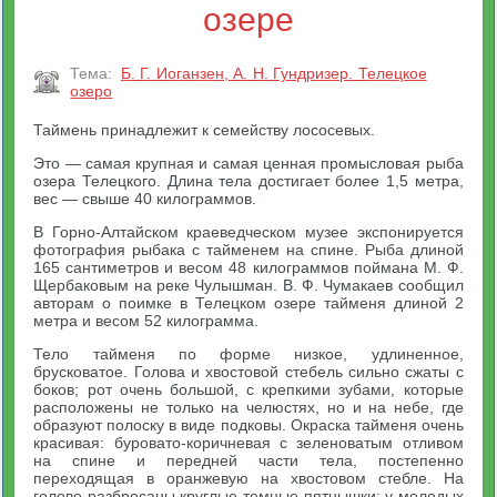
озере
Тема:
Б. Г. Иоганзен, А. Н. Гундризер. Телецкое
озеро
Таймень принадлежит к семейству лососевых.
Это — самая крупная и самая ценная промысловая рыба
озера Телецкого. Длина тела достигает более 1,5 метра,
вес — свыше 40 килограммов.
В Горно-Алтайском краеведческом музее экспонируется
фотография рыбака с тайменем на спине. Рыба длиной
165 сантиметров и весом 48 килограммов поймана М. Ф.
Щербаковым на реке Чулышман. В. Ф. Чумакаев сообщил
авторам о поимке в Телецком озере тайменя длиной 2
метра и весом 52 килограмма.
Тело тайменя по форме низкое, удлиненное,
брусковатое. Голова и хвостовой стебель сильно сжаты с
боков; рот очень большой, с крепкими зубами, которые
расположены не только на челюстях, но и на небе, где
образуют полоску в виде подковы. Окраска тайменя очень
красивая: буровато-коричневая с зеленоватым отливом
на спине и передней части тела, постепенно
переходящая в оранжевую на хвостовом стебле. На
голове разбросаны круглые темные пятнышки; у молодых