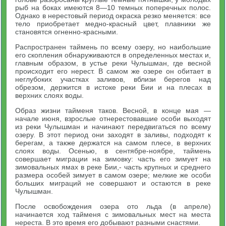
рыб на боках имеются 8—10 темных поперечных полос.
Однако в нерестовый период окраска резко меняется: все
тело приобретает медно-красный цвет, плавники же
становятся огненно-красными.
Распространен таймень по всему озеру, но наибольшие
его скопления обнаруживаются в определенных местах и,
главным образом, в устье реки Чулышман, где весной
происходит его нерест. В самом же озере он обитает в
неглубоких участках заливов, вблизи берегов над
обрезом, держится в истоке реки Бии и на плесах в
верхних слоях воды.
Образ жизни тайменя таков. Весной, в конце мая —
начале июня, взрослые отнерестовавшие особи выходят
из реки Чулышман и начинают передвигаться по всему
озеру. В этот период они заходят в заливы, подходят к
берегам, а также держатся на самом плесе, в верхних
слоях воды. Осенью, в сентябре-ноябре, таймень
совершает миграции на зимовку: часть его зимует на
зимовальных ямах в реке Бии,- часть крупных и среднего
размера особей зимует в самом озере; мелкие же особи
больших миграций не совершают и остаются в реке
Чулышман.
После освобождения озера ото льда (в апреле)
начинается ход тайменя с зимовальных мест на места
нереста. В это время его добывают разными снастями.