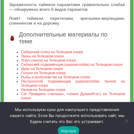
Зараженность тайменя паразитами сравнительно слабая
— обнаружено всего 6 видов паразитов.
Ловят тайменя перетягами, крючьями-жерлицами,
спиннингом и на дорожку.
Дополнительные материалы по
теме
Сибирский голец на Телецком озере
Окунь на Телецком озере
Ускуч (ленок) на Телецком озере
Сибирский подкаменщик (широколобка) на Телецком озере
Щука на Телецком озере
Гольян на Телецком озере
Рыбы и рыболовство на Телецком озере
Пестроногий подкаменщик (широколобка, бычок) на
Телецком озере
Налим на Телецком озере
Сиг Правдина («килька», «сижок Дулькейта») на Телецком
озере
Мы используем куки для наилучшего представления
нашего сайта. Если Вы продолжите использовать сайт, мы
будем считать что Вас это устраивает.
Зооинженерный факультет МСХА. Неофициальный сайт
Хорошо