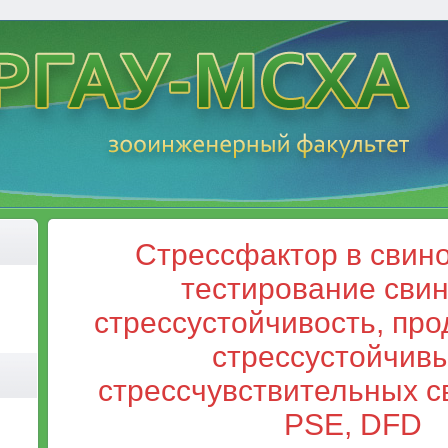
Стрессфактор в свино
тестирование свин
стрессустойчивость, про
стрессустойчивы
стрессчувствительных с
PSE, DFD