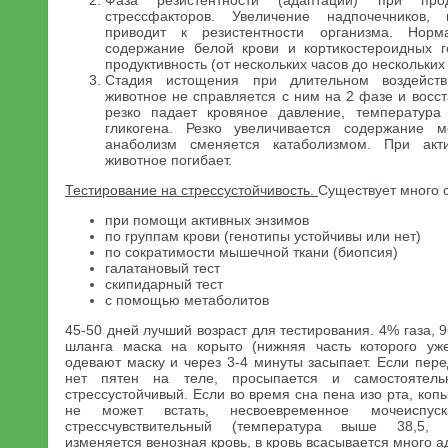
Фаза резистентности (адаптации) при прод
стрессфакторов. Увеличение надпочечников
приводит к резистентности организма. Норм
содержание белой крови и кортикостероидных г
продуктивность (от нескольких часов до нескольких
Стадия истощения при длительном воздейст
животное не справляется с ним на 2 фазе и восст
резко падает кровяное давление, температура
гликогена. Резко увеличивается содержание 
анаболизм сменяется катаболизмом. При ак
животное погибает.
Тестирование на стрессустойчивость.
Существует много 
при помощи активных энзимов
по группам крови (генотипы устойчивы или нет)
по сократимости мышечной ткани (биопсия)
галатановый тест
скипидарный тест
с помощью метаболитов
45-50 дней лучший возраст для тестирования. 4% газа, 
шланга маска на корыто (нижняя часть которого уже
одевают маску и через 3-4 минуты засыпает. Если пер
нет пятен на теле, просыпается и самостоятель
стрессустойчивый. Если во время сна пена изо рта, коп
не может встать, несвоевременное мочеиспус
стрессчувствительный (температура выше 38,5, 
изменяется венозная кровь, в кровь всасывается много 