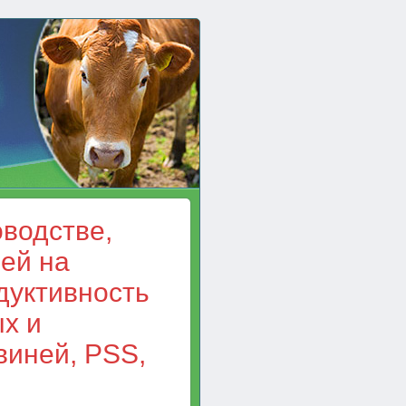
водстве,
ей на
дуктивность
х и
виней, PSS,