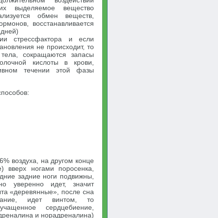
олжительном воздействии
, их выделяемое вещество
ализуется обмен веществ,
ормонов, восстанавливается
 дней)
вии стрессфактора и если
ановления не происходит, то
 тела, сокращаются запасы
молочной кислоты в крови,
тивном течении этой фазы
способов:
96% воздуха, на другом конце
) вверх ногами поросенка,
едние задние ноги подвижны,
но уверенно идет, значит
ыта «деревянные», после сна
кание, идет винтом, то
учащенное сердцебиение,
адреналина и норадреналина)