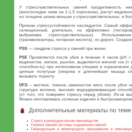
У стрессчувствительных свиней продуктивность ни
(многоплодие ниже на 1-1,5 поросенка), растут медленн
но толщине шпика меньше у стрессчувствительных, и бо
Признак стрессустойчивости наследуется. Самый эффек
селекционный, длительно, но эффективно (тестиро
выбраковка стрессчувствительных). Использован
(транквилизаторы, янтарная кислота), но дорого. Созда
PSS
— синдром стресса у свиней при жизни.
PSE
Проявляется после убоя в течении 4 часов (pH = 
водянистое, мягкое, рыхлое, выделяется мясной сок (т.
способность) при интенсивном откорме и ограничении
ценные полутуши (окорока и длиннейшая мышца сп
вызывать тошноту.
DFD
– жесткое, темное, каменистое мясо после убоя че
структура волокна, высокая водоудерживающая способ
(от того, что повержен стрессу перед убоем). Из-за в
Можно изготавливать соленые изделия и быстрозаморо
Дополнительные материалы по теме
Стресс в репродукторном свиноводстве
Гигиена свиней системы содержания свиней
Гибридизация и межпородное скрещивание в свиноводс