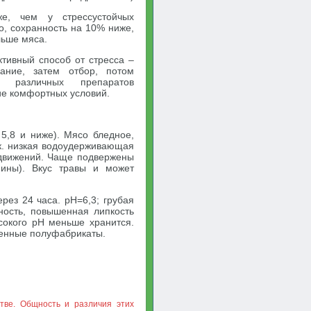
же, чем у стрессустойчых
о, сохранность на 10% ниже,
льше мяса.
тивный способ от стресса –
вание, затем отбор, потом
ие различных препаратов
ние комфортных условий.
5,8 и ниже). Мясо бледное,
 к. низкая водоудерживающая
 движений. Чаще подвержены
ины). Вкус травы и может
рез 24 часа. pH=6,3; грубая
ность, повышенная липкость
ысокого pH меньше хранится.
женные полуфабрикаты.
тве. Общность и различия этих