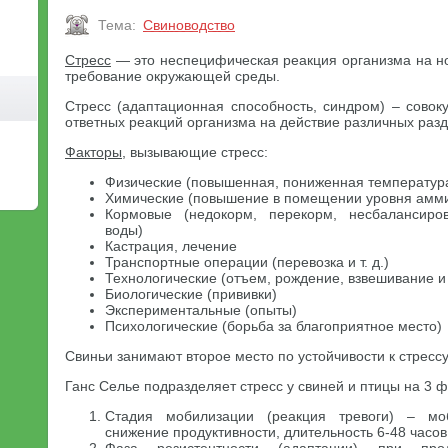
Тема:
Свиноводство
Стресс
— это неспецифическая реакция организма на но
требование окружающей среды.
Стресс (адаптационная способность, синдром) – совок
ответных реакций организма на действие различных раз
Факторы
, вызывающие стресс:
Физические (повышенная, пониженная температура и
Химические (повышение в помещении уровня аммиак
Кормовые (недокорм, перекорм, несбалансиро
воды)
Кастрация, лечение
Транспортные операции (перевозка и т. д.)
Технологические (отъем, рождение, взвешивание и т
Биологические (прививки)
Экспериментальные (опыты)
Психологические (борьба за благоприятное место)
Свиньи занимают второе место по устойчивости к стрессу
Ганс Селье подразделяет стресс у свиней и птицы на 3 ф
Стадия мобилизации (реакция тревоги) – мо
снижение продуктивности, длительность 6-48 часов