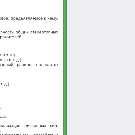
вое, предъявляемое к нему,
упность общих стереотипных
дражителей.
 т. д.)
а и т. д.)
ванный рацион, недостаток
. д.)
.
азы:
билизация жизненных сил,
.