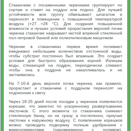
Стаканчики с посаженными черенками группируют по
сортам и ставят на поддон или поднос. Для лучшей
устойчивости всю группу обвязывают шпагатом и
переносят в помещение с повышенной температурой
воздуха (+27…+28 °С). Для создания повышенной
влажности и лучших условий прорастания верхней почки
черенка стаканчик накрывают чистой влажной стеклянной
пол-литровой банкой или полиэтиленовым мешочком.
Черенки в стаканчиках первое время поливают
ежедневно небольшим количеством отстоянной воды,
чтобы субстрат постоянно был влажным. Это создает
условия для быстрого образования корней. Излишки
воды, стекающей на поддон, периодически сливают,
чтобы она в поддоне не накапливалась и не
застаивалась.
На 7-10-й день верхняя почка черенка, как правило,
прорастает и стаканчики с поддоном переносят на
подоконник к свету.
Через 18-25 дней после посадки у черенков появляются
корешки, что заметно по ускоренному развертыванию
листочков. С этого момента со стаканчика снимают
стеклянную банку, но не сразу, а постепенно, приучая
листочки к наружному воздуху. С появлением корешков
можно проводить подкормку полным удобрением с
микроэлементами (одновременно с поливом).