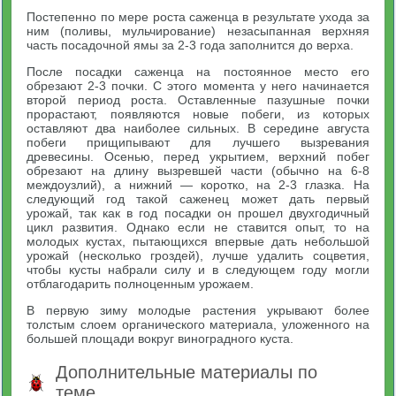
Постепенно по мере роста саженца в результате ухода за
ним (поливы, мульчирование) незасыпанная верхняя
часть посадочной ямы за 2-3 года заполнится до верха.
После посадки саженца на постоянное место его
обрезают 2-3 почки. С этого момента у него начинается
второй период роста. Оставленные пазушные почки
прорастают, появляются новые побеги, из которых
оставляют два наиболее сильных. В середине августа
побеги прищипывают для лучшего вызревания
древесины. Осенью, перед укрытием, верхний побег
обрезают на длину вызревшей части (обычно на 6-8
междоузлий), а нижний — коротко, на 2-3 глазка. На
следующий год такой саженец может дать первый
урожай, так как в год посадки он прошел двухгодичный
цикл развития. Однако если не ставится опыт, то на
молодых кустах, пытающихся впервые дать небольшой
урожай (несколько гроздей), лучше удалить соцветия,
чтобы кусты набрали силу и в следующем году могли
отблагодарить полноценным урожаем.
В первую зиму молодые растения укрывают более
толстым слоем органического материала, уложенного на
большей площади вокруг виноградного куста.
Дополнительные материалы по
теме