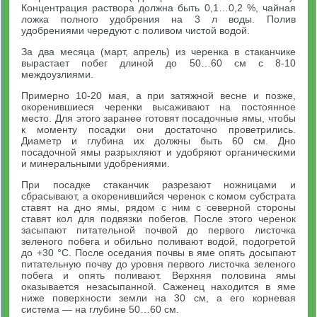
Концентрация раствора должна быть 0,1…0,2 %, чайная
ложка полного удобрения на 3 л воды. Полив
удобрениями чередуют с поливом чистой водой.
За два месяца (март, апрель) из черенка в стаканчике
вырастает побег длиной до 50…60 см с 8-10
междоузлиями.
Примерно 10-20 мая, а при затяжной весне и позже,
окоренившиеся черенки высаживают на постоянное
место. Для этого заранее готовят посадочные ямы, чтобы
к моменту посадки они достаточно проветрились.
Диаметр и глубина их должны быть 60 см. Дно
посадочной ямы разрыхляют и удобряют органическими
и минеральными удобрениями.
При посадке стаканчик разрезают ножницами и
сбрасывают, а окоренившийся черенок с комом субстрата
ставят на дно ямы, рядом с ним с северной стороны
ставят кол для подвязки побегов. После этого черенок
засыпают питательной почвой до первого листочка
зеленого побега и обильно поливают водой, подогретой
до +30 °С. После оседания почвы в яме опять досыпают
питательную почву до уровня первого листочка зеленого
побега и опять поливают. Верхняя половина ямы
оказывается незасыпанной. Саженец находится в яме
ниже поверхности земли на 30 см, а его корневая
система — на глубине 50…60 см.