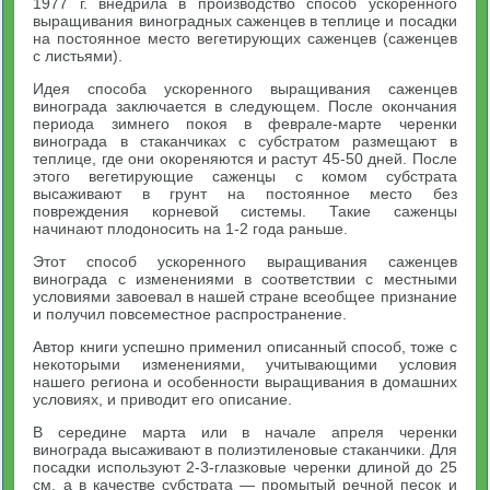
1977 г. внедрила в производство способ ускоренного
выращивания виноградных саженцев в теплице и посадки
на постоянное место вегетирующих саженцев (саженцев
с листьями).
Идея способа ускоренного выращивания саженцев
винограда заключается в следующем. После окончания
периода зимнего покоя в феврале-марте черенки
винограда в стаканчиках с субстратом размещают в
теплице, где они окореняются и растут 45-50 дней. После
этого вегетирующие саженцы с комом субстрата
высаживают в грунт на постоянное место без
повреждения корневой системы. Такие саженцы
начинают плодоносить на 1-2 года раньше.
Этот способ ускоренного выращивания саженцев
винограда с изменениями в соответствии с местными
условиями завоевал в нашей стране всеобщее признание
и получил повсеместное распространение.
Автор книги успешно применил описанный способ, тоже с
некоторыми изменениями, учитывающими условия
нашего региона и особенности выращивания в домашних
условиях, и приводит его описание.
В середине марта или в начале апреля черенки
винограда высаживают в полиэтиленовые стаканчики. Для
посадки используют 2-3-глазковые черенки длиной до 25
см, а в качестве субстрата — промытый речной песок и