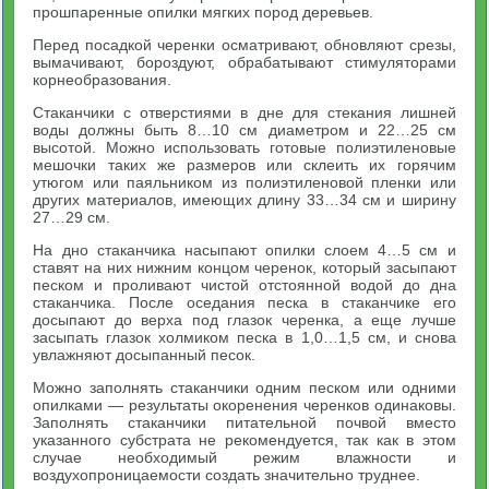
прошпаренные опилки мягких пород деревьев.
Перед посадкой черенки осматривают, обновляют срезы,
вымачивают, бороздуют, обрабатывают стимуляторами
корнеобразования.
Стаканчики с отверстиями в дне для стекания лишней
воды должны быть 8…10 см диаметром и 22…25 см
высотой. Можно использовать готовые полиэтиленовые
мешочки таких же размеров или склеить их горячим
утюгом или паяльником из полиэтиленовой пленки или
других материалов, имеющих длину 33…34 см и ширину
27…29 см.
На дно стаканчика насыпают опилки слоем 4…5 см и
ставят на них нижним концом черенок, который засыпают
песком и проливают чистой отстоянной водой до дна
стаканчика. После оседания песка в стаканчике его
досыпают до верха под глазок черенка, а еще лучше
засыпать глазок холмиком песка в 1,0…1,5 см, и снова
увлажняют досыпанный песок.
Можно заполнять стаканчики одним песком или одними
опилками — результаты окоренения черенков одинаковы.
Заполнять стаканчики питательной почвой вместо
указанного субстрата не рекомендуется, так как в этом
случае необходимый режим влажности и
воздухопроницаемости создать значительно труднее.