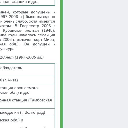
онная станция и др.
иней, которые допущены к
997-2006 гг.) было выведено
и очень слабо, хотя имеются
матом. В Госреестр 2006 г
; Кубанская желтая (1948);
дние годы началась селекция
р 2006 г. включен сорт Мира,
кая обл.). Он допущен к
ультура.
0 лет (1997-2006 гг.)
ообладатель
(г. Чита)
станция орошаемого
кая обл.) и др.
онная станция (Тамбовская
леделия (г. Волгоград)
ская обл.) и