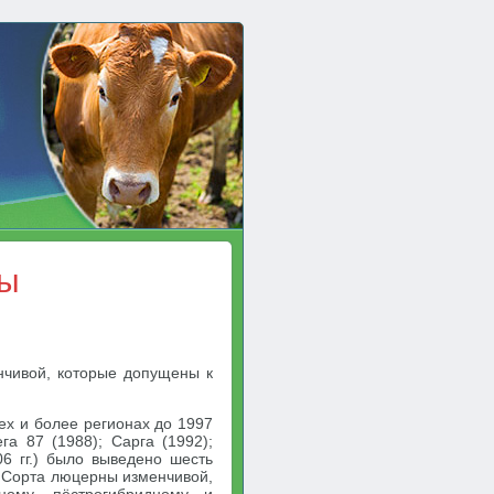
ны
нчивой, которые допущены к
ех и более регионах до 1997
га 87 (1988); Сарга (1992);
6 гг.) было выведено шесть
. Сорта люцерны изменчивой,