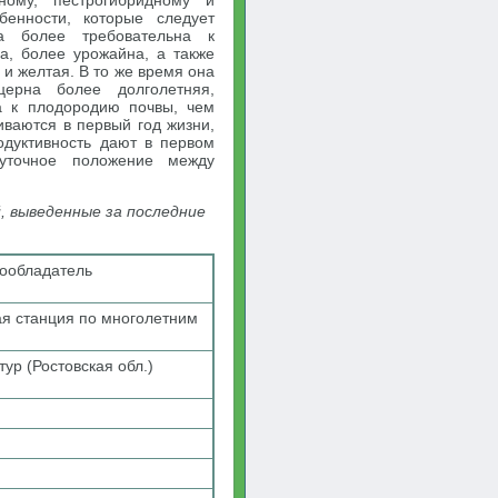
ному, пёстрогибридному и
енности, которые следует
на более требовательна к
а, более урожайна, а также
и желтая. В то же время она
ерна более долголетняя,
на к плодородию почвы, чем
иваются в первый год жизни,
одуктивность дают в первом
жуточное положение между
, выведенные за последние
тообладатель
я станция по многолетним
ур (Ростовская обл.)