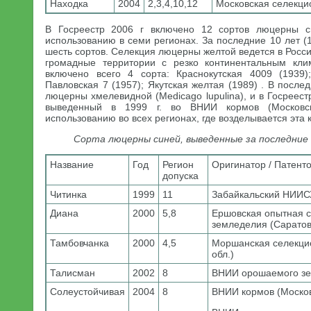
Находка
2004
2,3,4,10,12
Московская селекци
В Госреестр 2006 г включено 12 сортов люцерны с
использованию в семи регионах. За последние 10 лет (1
шесть сортов. Селекция люцерны желтой ведется в Росси
громадные территории с резко континентальным кли
включено всего 4 сорта: Краснокутская 4009 (1939)
Павловская 7 (1957); Якутская желтая (1989) . В после
люцерны хмелевидной (Medicago lupulina), и в Госреест
выведенный в 1999 г. во ВНИИ кормов (Московс
использованию во всех регионах, где возделывается эта к
Сорта люцерны синей, выведенные за последние 1
Название
Год
Регион
Оригинатор / Патент
допуска
Читинка
1999
11
Забайкальский НИИСХ 
Диана
2000
5,8
Ершовская опытная 
земледелия (Саратовс
Тамбовчанка
2000
4,5
Моршанская селекци
обл.)
Талисман
2002
8
ВНИИ орошаемого зем
Солеустойчивая
2004
8
ВНИИ кормов (Москов