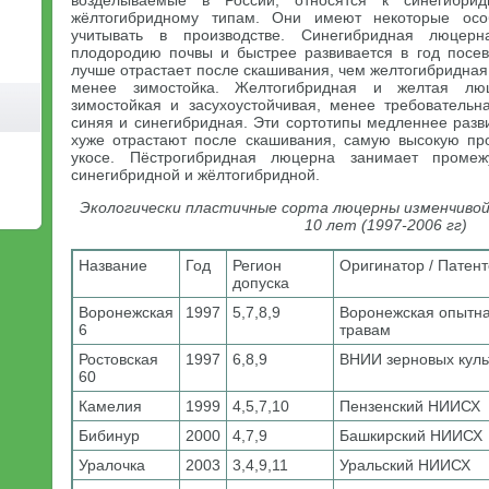
возделываемые в России, относятся к синегибрид
жёлтогибридному типам. Они имеют некоторые особ
учитывать в производстве. Синегибридная люцер
плодородию почвы и быстрее развивается в год посев
лучше отрастает после скашивания, чем желтогибридная 
менее зимостойка. Желтогибридная и желтая люц
зимостойкая и засухоустойчивая, менее требователь
синяя и синегибридная. Эти сортотипы медленнее разв
хуже отрастают после скашивания, самую высокую пр
укосе. Пёстрогибридная люцерна занимает проме
синегибридной и жёлтогибридной.
Экологически пластичные сорта люцерны изменчивой
10 лет (1997-2006 гг)
Название
Год
Регион
Оригинатор / Патен
допуска
Воронежская
1997
5,7,8,9
Воронежская опытна
6
травам
Ростовская
1997
6,8,9
ВНИИ зерновых культ
60
Камелия
1999
4,5,7,10
Пензенский НИИСХ
Бибинур
2000
4,7,9
Башкирский НИИСХ
Уралочка
2003
3,4,9,11
Уральский НИИСХ