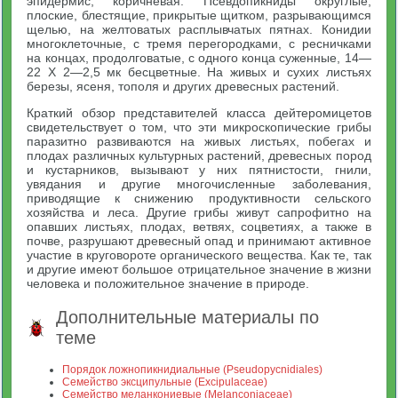
эпидермис, коричневая. Псевдопикниды округлые,
плоские, блестящие, прикрытые щитком, разрывающимся
щелью, на желтоватых расплывчатых пятнах. Конидии
многоклеточные, с тремя перегородками, с ресничками
на концах, продолговатые, с одного конца суженные, 14—
22 X 2—2,5 мк бесцветные. На живых и сухих листьях
березы, ясеня, тополя и других древесных растений.
Краткий обзор представителей класса дейтеромицетов
свидетельствует о том, что эти микроскопические грибы
паразитно развиваются на живых листьях, побегах и
плодах различных культурных растений, древесных пород
и кустарников, вызывают у них пятнистости, гнили,
увядания и другие многочисленные заболевания,
приводящие к снижению продуктивности сельского
хозяйства и леса. Другие грибы живут сапрофитно на
опавших листьях, плодах, ветвях, соцветиях, а также в
почве, разрушают древесный опад и принимают активное
участие в круговороте органического вещества. Как те, так
и другие имеют большое отрицательное значение в жизни
человека и положительное значение в природе.
Дополнительные материалы по
теме
Порядок ложнопикнидиальные (Pseudopycnidiales)
Семейство эксципульные (Excipulaceae)
Семейство меланкониевые (Melanconiaceae)