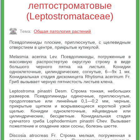
лептостроматовые
(Leptostromataceae)
Тема:
Общая патология растений
Псевдопикниды плоские, приплюснутые, с щелевидным
отверстием в центре, прикрытые кутикулой.
Melasmia acerina Lev. Псевдопикниды, погруженные в
массивную распростертую округлую строму в виде
большого черного пятна на листьях. Конидии
одноклеточные, цилиндрические, согнутые, 6—9х 1 мк.
Конидиальная стадия дискомицета Rhytisma acerinum Fr.
Гриб вызывает черную пятнистость листьев клена.
Leptostroma pinastri Desm. Строма тонкая, небольших
размеров. Псевдопикниды одиночные, приплюснутые,
продолговатые или линейные 0,1—0,2 мм, черные,
прикрытые щитком и вскрывающиеся короткой узкой
щелью. Конидии одноклеточные, яйцевидные или
цилиндрические, бесцветные. Конидиальная стадия
сумчатого гриба Lophodermium pinastri Chev. Вызывает
пожелтение и опадение хвои сосны, болезнь шютте.
Discosia atrocreas Fr. Строма мелкая, погруженная в