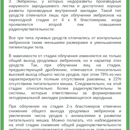
3. Эмбрионы, у которых недоразвиты производные
наружного зародышевого листка и достаточно хорошо
развиты производные внутренней закладки. Такой тип
уродств отмечался лишь при облучении эмбрионов на
переходной стадии от 4 к 8 бластомерам, когда
проявляется второй пик повышения
радиочувствительности.
Все три типа лучевых уродств отличались от контрольных
эмбрионов также меньшими размерами и уменьшением
пигментации тела.
В зависимости от стадии облучения изменяется не только
общий выход уродливых эмбрионов, но и характер этих
уродств. Так, при облучении яиц на стадии,
предшествующей дроблению, отмечается относительно
высокий выход общего числа уродов, при этом 78% из них
характеризуются полным отсутствием раковины, в 22%
отсутствием питательного мешка. Следовательно, на этой
стадии относительно более радиочувствительны те
системы, которые ответственны за формирование
эктодермальной закладки развивающегося зародыша.
При облучении на стадии 2-х бластомеров отмечено
снижение общего выхода уродливых эмбрионов и
увеличение числа уродов с аномалиями в развитии
питательного мешка. Можно полагать, что наблюдаемое
на этой стадии снижение общей радиочувствительности
эмбрионов сопровождается относительным повышением