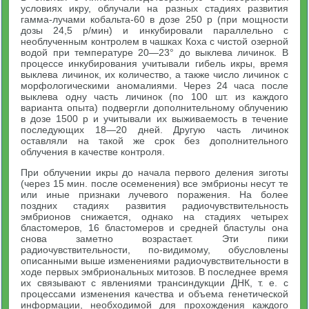
условиях икру, облучали на разных стадиях развития
гамма-лучами кобальта-60 в дозе 250 р (при мощности
дозы 24,5 р/мин) и инкубировали параллельно с
необлученным контролем в чашках Коха с чистой озерной
водой при температуре 20—23° до выклева личинок. В
процессе инкубирования учитывали гибель икры, время
выклева личинок, их количество, а также число личинок с
морфологическими аномалиями. Через 24 часа после
выклева одну часть личинок (по 100 шт. из каждого
варианта опыта) подвергли дополнительному облучению
в дозе 1500 р и учитывали их выживаемость в течение
последующих 18—20 дней. Другую часть личинок
оставляли на такой же срок без дополнительного
облучения в качестве контроля.
При облучении икры до начала первого деления зиготы
(через 15 мин. после осеменения) все эмбрионы несут те
или иные признаки лучевого поражения. На более
поздних стадиях развития радиочувствительность
эмбрионов снижается, однако на стадиях четырех
бластомеров, 16 бластомеров и средней бластулы она
снова заметно возрастает. Эти пики
радиочувствительности, по-видимому, обусловлены
описанными выше изменениями радиочувствительности в
ходе первых эмбриональных митозов. В последнее время
их связывают с явлениями трансиндукции ДНК, т. е. с
процессами изменения качества и объема генетической
информации, необходимой для прохождения каждого