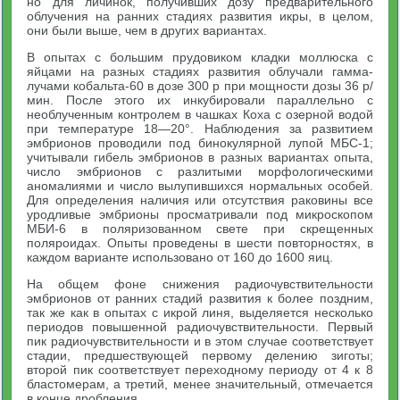
но для личинок, получивших дозу предварительного
облучения на ранних стадиях развития икры, в целом,
они были выше, чем в других вариантах.
В опытах с большим прудовиком кладки моллюска с
яйцами на разных стадиях развития облучали гамма-
лучами кобальта-60 в дозе 300 р при мощности дозы 36 р/
мин. После этого их инкубировали параллельно с
необлученным контролем в чашках Коха с озерной водой
при температуре 18—20°. Наблюдения за развитием
эмбрионов проводили под бинокулярной лупой МБС-1;
учитывали гибель эмбрионов в разных вариантах опыта,
число эмбрионов с разлитыми морфологическими
аномалиями и число вылупившихся нормальных особей.
Для определения наличия или отсутствия раковины все
уродливые эмбрионы просматривали под микроскопом
МБИ-6 в поляризованном свете при скрещенных
поляроидах. Опыты проведены в шести повторностях, в
каждом варианте использовано от 160 до 1600 яиц.
На общем фоне снижения радиочувствительности
эмбрионов от ранних стадий развития к более поздним,
так же как в опытах с икрой линя, выделяется несколько
периодов повышенной радиочувствительности. Первый
пик радиочувствительности и в этом случае соответствует
стадии, предшествующей первому делению зиготы;
второй пик соответствует переходному периоду от 4 к 8
бластомерам, а третий, менее значительный, отмечается
в конце дробления.