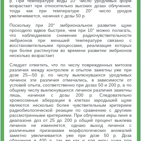
р. При температуре воды 10° число уродливых форм
возрастает при относительно высоких дозах облучения,
тогда как при температуре 20° число уродов
увеличивается, начиная с дозы 50 р.
Поскольку при 20° эмбриональное развитие щуки
проходило вдвое быстрее, чем при 10° можно полагать,
что наблюдаемое снижение радиочувствительности
эмбрионов при меньшей температуре связано с
восстановительными процессами, реализация которых
при более растянутом во времени развитии эмбрионов
несколько возрастает.
Следует отметить, что по числу поврежденных митозов
различия между контролем и опытом заметны уже при
дозе 25—50 р; по числу выклюнувшихся уродливых
личинок эти различия отмечались, в зависимости от
условий опыта, соответственно при дозах 50 и 200 р, а по
общему числу выклюнувшихся личинок различия заметны
лишь, начиная с дозы 200 р. Следовательно
хромосомные аберрации в клетках зародышей щуки
являются несколько более чувствительным критерием
радиобиологической реакции по сравнению с другими
рассмотренными критериями. При облучении икры линя в
диапазоне доз от 25 до 200 р общий процент выклева
личинок не изменяется, однако выход личинок с
различными признаками морфологических аномалий
заметно увеличивается уже при дозе 50 р. Доза
облучения в 400 р, так же как и для икры щуки при