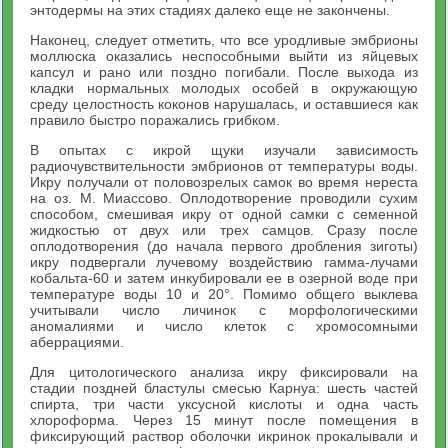
энтодермы на этих стадиях далеко еще не закончены.
Наконец, следует отметить, что все уродливые эмбрионы
моллюска оказались неспособными выйти из яйцевых
капсул и рано или поздно погибали. После выхода из
кладки нормальных молодых особей в окружающую
среду целостность коконов нарушалась, и оставшиеся как
правило быстро поражались грибком.
В опытах с икрой щуки изучали зависимость
радиочувствительности эмбрионов от температуры воды.
Икру получали от половозрелых самок во время нереста
на оз. М. Миассово. Оплодотворение проводили сухим
способом, смешивая икру от одной самки с семенной
жидкостью от двух или трех самцов. Сразу после
оплодотворения (до начала первого дробления зиготы)
икру подвергали лучевому воздействию гамма-лучами
кобальта-60 и затем инкубировали ее в озерной воде при
температуре воды 10 и 20°. Помимо общего выклева
учитывали число личинок с морфологическими
аномалиями и число клеток с хромосомными
аберрациями.
Для цитологического анализа икру фиксировали на
стадии поздней бластулы смесью Карнуа: шесть частей
спирта, три части уксусной кислоты и одна часть
хлороформа. Через 15 минут после помещения в
фиксирующий раствор оболочки икринок прокалывали и