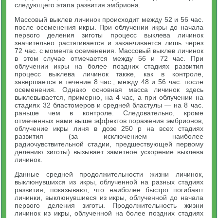
следующего этапа развития эмбриона.
Массовый выклев личинок происходит между 52 и 56 час.
после осеменения икры. При облучении икры до начала
первого деления зиготы процесс выклева личинок
значительно растягивается и заканчивается лишь через
72 час. с момента осеменения. Массовый выклев личинок
в этом случае отмечается между 56 и 72 час. При
облучении икры на более поздних стадиях развития
процесс выклева личинок также, как в контроле,
завершается в течение 8 час., между 48 и 56 час. после
осеменения. Однако основная масса личинок здесь
выклевывается, примерно, на 4 час, а при облучении на
стадиях 32 бластомеров и средней бластулы — на 8 час.
раньше чем в контроле. Следовательно, кроме
отмеченных нами выше эффектов поражения эмбрионов,
облучение икры линя в дозе 250 р на всех стадиях
развития (за исключением наиболее
радиочувствительной стадии, предшествующей первому
делению зиготы) вызывает заметное ускорение выклева
личинок.
Данные средней продолжительности жизни личинок,
выклюнувшихся из икры, облученной на разных стадиях
развития, показывают, что наиболее быстро погибают
личинки, выклюнувшиеся из икры, облученной до начала
первого деления зиготы. Продолжительность жизни
личинок из икры, облученной на более поздних стадиях