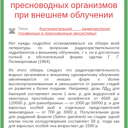
пресноводных организмов
при внешнем облучении
Тема:
Континентальная радиоэкология
(почвенные и пресноводные экосистемы)
Нет нужды подробно останавливаться на обзоре всей
литературы по вопросам радиочувствительности
гидробионтов к внешнему облучению, т. к. он в достаточно
полной и обстоятельной форме сделан Г. Г.
Поликарповым (1964).
Из этого обзора следует, что радиочувствительность
водных организмов к внешнему однократному облучению
увеличивается от низших форм к более
высокоорганизованным и уменьшается от ранних стадий
их развития к более поздним. Например, дозы ЛД
для
50
бактерий составляют около 1 млн. р, для водорослей и
некоторых простейших они колеблются от 4500 до.
120000 р, для ракообразных — от 1000 до 50000 р, а для
взрослых особей рыб и отдельных представителей
земноводных — от 700 до 3000 р. Полулегальная доза
для радужной форели (Salmo gairdnerii) на стадии одной
клетки после оплодотворения составляет 58 р, тогда как
для взрослых особей она возрастает до 1500 р.