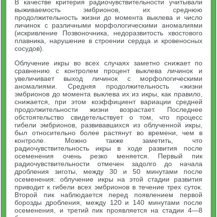
В качестве критерия радиочувствительности учитывали
выживаемость эмбрионов, их среднюю
продолжительность жизни до момента выклева и число
личинок с различными морфологическими аномалиями
(искривление Позвоночника, недоразвитость хвостового
плавника, нарушение в строении сердца и кровеносных
сосудов).
Облучение икры во всех случаях заметно снижает по
сравнению с контролем процент выклева личинок и
увеличивает выход личинок с морфологическими
аномалиями. Средняя продолжительность «жизни
эмбрионов до момента выклева их из икры, как правило,
снижается, при этом коэффициент вариации средней
продолжительности жизни возрастает. Последнее
обстоятельство свидетельствует о том, что процесс
гибели эмбрионов, развивавшихся из облученной икры,
был относительно более растянут во времени, чем в
контроле. Можно также заметить, что
радиочувствительность икры в ходе развития после
осеменения очень резко меняется. Первый пик
радиочувствительности отмечен задолго до начала
дробления зиготы, между 30 и 50 минутами после
осеменения: облучение икры на этой стадии развития
приводит к гибели всех эмбрионов в течение трех суток.
Второй пик наблюдается перед появлением первой
борозды дробления, между 120 и 140 минутами после
осеменения, и третий пик проявляется на стадии 4—8