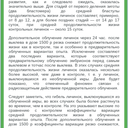
развития, как и следовало ожидать, оказалась
значительно выше. Для стадий от первого деления зиготы
(два бластомера) до средней бластулы
продолжительность жизни личинок составляет, примерно,
от 8 до 12, а для более поздних стадий — от 14 до 17
суток, при средней продолжительности жизни
контрольных личинок — около 15 суток.
Дополнительное облучение личинок через 24 час. после
выклева в дозе 1500 р резка снижает продолжительность
жизни как в контроле, так и особенно в предварительно
облученных вариантах опыта. Исключение составляют
два последних варианта, которые соответствуют
предварительному облучению эмбрионов перед самым
выклевом и тотчас после выклева. В этих случаях средняя
продолжительность жизни личинок оказалась несколько
более высокой, чем даже в контроле, т. е. у личинок,
выклюнувшихся из необлученной икры. Далее будет
показано, что отмеченный феномен связан с
радиозащитным действием предварительного облучения.
Следует заметить, что гибель личинок, выклюнувшихся из
облученной икры, во всех случаях была более растянута
во времени, чем в контроле. На это указывают высокие по
сравнению с контролем коэффициенты вариации
средней продолжительности жизни в облученных
вариантах опыта. После дополнительного облучения в
дозе 1500 р коэффициенты вариации резко снижаются,