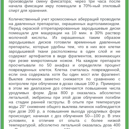
производили смену фиксатора; через три часа после
начала фиксации икру помещали в 70%-ный этиловый
спирт для хранения.
Количественный учет хромосомных аберраций проводили
на давленных препаратах, окрашенных ацетолакмоидом.
Перед окраской отпрепарированные зародышевые диски
помещали для мацерации на 10 мин. в 30% раствор
молочной кислоты. Из окрашенных таким образом
зародышевых дисков готовили временные давленные
препараты, которые удобны тем, что в них все клетки
зародышевой ткани расположены в один слой и не
содержат артефактов в виде фрагментов, возникающих
при резке микротомным ножом. На каждом препарате
просчитывали по 50 анафаз и определяли процент
поврежденных клеток. Клетка считалась поврежденной,
если она содержала хотя бы один мост или фрагмент.
Выклев личинок заметно снижается по сравнению с
контролем при облучении в дозах свыше 100 р. Примерно
в этом же диапазоне доз отмечается повышение числа
уродливых форм. Доза 800 р оказалась абсолютно
летальной, эмбрионы при этой дозе облучения погибли
на стадии ранней гаструлы. В опыте при температуре
воды 20° снижение общего выклева личинок наблюдается
при дозе 200 р, а повышение выхода уродливых форм
происходит, начиная с доз облучения 50—100 р. В этих
условиях, в отличие от опыта с более низкой
температурой, абсолютно летальной оказалась доза 400