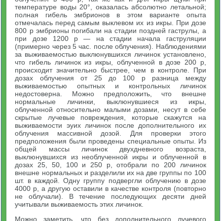
температуре воды 20°, оказалась абсолютно летальной;
полная гибель эмбрионов в этом варианте опыта
отмечалась перед самым выклевом их из икры. При дозе
800 р эмбрионы погибали на стадии поздней гаструлы, а
при дозе 1200 р — на стадии начала гаструляции
(примерно через 5 час. после облучения). Наблюдениями
за выживаемостью выклюнувшихся личинок установлено,
что гибель личинок из икры, облученной в дозе 200 р,
происходит значительно быстрее, чем в контроле. При
дозах облучения от 25 до 100 р разница между
выживаемостью опытных и контрольных личинок
недостоверна. Можно предположить, что внешне
нормальные личинки, выклюнувшиеся из икры,
облученной относительно малыми дозами, несут в себе
скрытые лучевые повреждения, которые скажутся на
выживаемости эуих личинок после дополнительного их
облучения массивной дозой. Для проверки этого
предположения были проведены специальные опыты. Из
общей массы личинок двухдневного возраста,
выклюнувшихся из необлученной икры и облученной в
дозах 25, 50, 100 и 250 р, отобрали по 200 личинок
внешне нормальных и разделили их на две группы по 100
шт. в каждой. Одну группу подвергли облучению в дозе
4000 р, а другую оставили в качестве контроля (повторно
не облучали). В течение последующих десяти дней
учитывали выживаемость этих личинок.
Можно заметить, что без дополнительного лучевого