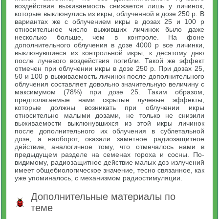
воздействия выживаемость снижается лишь у личинок,
которые выклюнулись из икры, облученной в дозе 250 р. В
вариантах же с облучением икры в дозах 25 и 100 р
относительное число выживших личинок было даже
несколько больше, чем в контроле. На фоне
дополнительного облучения в дозе 4000 р все личинки,
выклюнувшиеся из контрольной икры, к десятому дню
после лучевого воздействия погибли. Такой же эффект
отмечен при облучении икры в дозе 250 р. При дозах 25,
50 и 100 р выживаемость личинок после дополнительного
облучения составляет довольно значительную величину с
максимумом (78%) при дозе 25. Таким образом,
предполагаемые нами скрытые лучевые эффекты,
которые должны возникать при облучении икры
относительно малыми дозами, не только не снизили
выживаемости выклюнувшихся из этой икры личинок
после дополнительного их облучения в сублетальной
дозе, а наоборот, оказали заметное радиозащитное
действие, аналогичное тому, что отмечалось нами в
предыдущем разделе на семенах гороха и сосны. По-
видимому, радиозащитное действие малых доз излучений
имеет общебиологическое значение, тесно связанное, как
уже упоминалось, с механизмом радиостимуляции.
Дополнительные материалы по
теме