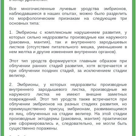
Все многочисленные лучевые уродства эмбрионов,
наблюдавшиеся в наших опытах, можно было разделить
по морфологическим признакам на следующие три
основных типа:
1. Эмбрионы с комплексным нарушением развития, у
которых сильно недоразвиты производные как наружного
(раковина, мантия), так и внутреннего зародышевых
листков (отсутствие питательного мешка, уменьшение в
нем желтка и другие изменения внутренних органов).
Этот тип уродств формируется главным образом при
облучении ранних стадий развития, хотя встречается и
при облучении поздних стадий, за исключением стадии
велигер.
2. Эмбрионы, у которых недоразвиты производные
внутреннего зародышевого листка, производные же
наружного листка не имеют внешне заметных
повреждений. Этот тип уродств также встречается при
облучении эмбрионов на разных стадиях развития, но
преимущественно присущ эмбрионам, развивающимся
из яиц, облученных на стадии велигер. На этой стадии
производные эктодермы (раковина, мантия) практически
уже сформировались и, следовательно, не могли быть
существенно поражены.