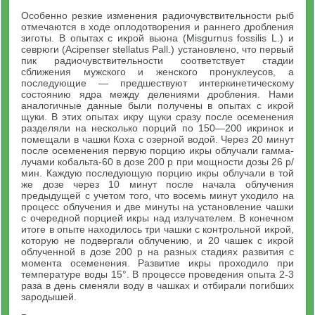
Особенно резкие изменения радиочувствительности рыб
отмечаются в ходе оплодотворения и раннего дробления
зиготы. В опытах с икрой вьюна (Misgurnus fossilis L.) и
севрюги (Acipenser stellatus Pall.) установлено, что первый
пик радиочувствительности соответствует стадии
сближения мужского и женского пронуклеусов, а
последующие — предшествуют интеркинетическому
состоянию ядра между делениями дробления. Нами
аналогичные данные были получены в опытах с икрой
щуки. В этих опытах икру щуки сразу после осеменения
разделяли на несколько порций по 150—200 икринок и
помещали в чашки Коха с озерной водой. Через 20 минут
после осеменения первую порцию икры облучали гамма-
лучами кобальта-60 в дозе 200 р при мощности дозы 26 р/
мин. Каждую последующую порцию икры облучали в той
же дозе через 10 минут после начала облучения
предыдущей с учетом того, что восемь минут уходило на
процесс облучения и две минуты на установление чашки
с очередной порцией икры над излучателем. В конечном
итоге в опыте находилось три чашки с контрольной икрой,
которую не подвергали облучению, и 20 чашек с икрой
облученной в дозе 200 р на разных стадиях развития с
момента осеменения. Развитие икры проходило при
температуре воды 15°. В процессе проведения опыта 2-3
раза в день сменяли воду в чашках и отбирали погибших
зародышей.