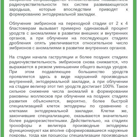
радиочувствительности тех систем развивающегося
зародыша, которые впоследствии приводят к
формированию энтодермальной закладки.
Облучение эмбрионов на переходной стадии от 2 к 4
бластомерам вызывает примерно одинаковый процент
уродств с аномалиями в развитии внешних и внутренних
органов, а при облучении на последующих стадиях
дробления опять увеличивается относительное число
эмбрионов с аномалиями в развитии внутренних органов.
На стадии начала гаструляции и более поздних стадиях
радиочувствительность эмбрионов снова снижается, что
выражается в резком уменьшении общего выхода уродов.
При этом подавляющее большинство уродств
проявляется здесь в виде нарушений производных
внутренней, энтодермальной закладки, а при облучении
на стадии велигер этот тип уродств достигает 100%. Такое
сильное снижение числа аномалий в формировании
раковины моллюсков при облучении на поздних стадиях
развития объясняется, вероятно, более быстрой
специализацией клеток эктодермы по сравнению с
клетками энтодермальной закладки. Клетки же,
закончившие специализацию, оказываются значительно
более радиорезистентными. Действительно, на стадиях
трохофоры и велигера производные эктодермы
функционируют как вполне сформировавшиеся наружные
покровы, тогда как процессы специализации производных