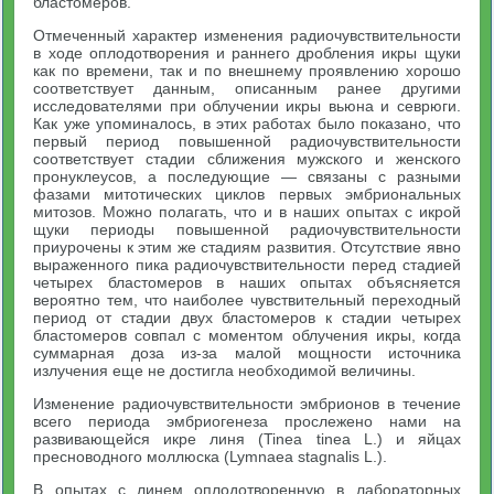
бластомеров.
Отмеченный характер изменения радиочувствительности
в ходе оплодотворения и раннего дробления икры щуки
как по времени, так и по внешнему проявлению хорошо
соответствует данным, описанным ранее другими
исследователями при облучении икры вьюна и севрюги.
Как уже упоминалось, в этих работах было показано, что
первый период повышенной радиочувствительности
соответствует стадии сближения мужского и женского
пронуклеусов, а последующие — связаны с разными
фазами митотических циклов первых эмбриональных
митозов. Можно полагать, что и в наших опытах с икрой
щуки периоды повышенной радиочувствительности
приурочены к этим же стадиям развития. Отсутствие явно
выраженного пика радиочувствительности перед стадией
четырех бластомеров в наших опытах объясняется
вероятно тем, что наиболее чувствительный переходный
период от стадии двух бластомеров к стадии четырех
бластомеров совпал с моментом облучения икры, когда
суммарная доза из-за малой мощности источника
излучения еще не достигла необходимой величины.
Изменение радиочувствительности эмбрионов в течение
всего периода эмбриогенеза прослежено нами на
развивающейся икре линя (Tinea tinea L.) и яйцах
пресноводного моллюска (Lymnaea stagnalis L.).
В опытах с линем оплодотворенную в лабораторных