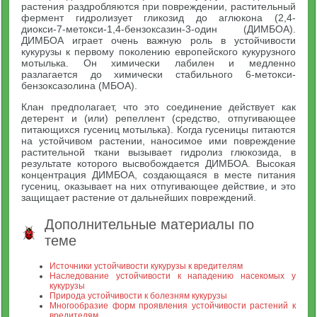
растения раздробляются при повреждении, растительный
фермент гидролизует гликозид до аглюкона (2,4-
диокси-7-метокси-1,4-бензоксазин-3-один (ДИМБОА).
ДИМБОА играет очень важную роль в устойчивости
кукурузы к первому поколению европейского кукурузного
мотылька. Он химически лабилен и медленно
разлагается до химически стабильного 6-метокси-
бензоксазолина (МБОА).
Клан предполагает, что это соединение действует как
детерент и (или) репеллент (средство, отпугивающее
питающихся гусениц мотылька). Когда гусеницы питаются
на устойчивом растении, наносимое ими повреждение
растительной ткани вызывает гидролиз глюкозида, в
результате которого высвобождается ДИМБОА. Высокая
концентрация ДИМБОА, создающаяся в месте питания
гусениц, оказывает на них отпугивающее действие, и это
защищает растение от дальнейших повреждений.
Дополнительные материалы по
теме
Источники устойчивости кукурузы к вредителям
Наследование устойчивости к нападению насекомых у
кукурузы
Природа устойчивости к болезням кукурузы
Многообразие форм проявления устойчивости растений к
вредителям