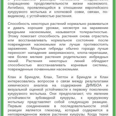
сокращению продолжительности жизни насекомого.
Антибиоз, проявляющийся в отношении европейского
кукурузного мотылька и хлопковой совки, связан, по-
видимому, с устойчивостью растения.
Способность некоторых растений нормально развиваться
и давать хорошие урожаи, несмотря на заражение
вредными насекомыми, называется толерантностью.
Этому помогает способность растения снова отрастать
или восстанавливать нормальное состояние после
повреждения насекомыми или лучше противостоять
заражению. Мощные гибриды обычно гораздо лучше
переносят нападение американского, клопа-черепашки,
чем более мелкие растения родительских инбредных
линий. Растения некоторых линий обладают
способностью восстанавливать корневые системы,
поврежденные почвенными насекомыми.
Клан и Бриндли, Клан, Типтон и Бриндли и Клан
интересовались вопросом о связи между результатами
химического анализа на содержание ДИМБОА и
визуальной оценкой устойчивости к первому поколению
кукурузного мотылька. Они предполагают, что явление
устойчивости зубовидной кукурузы, к кукурузному
мотыльку представляет собой следующую реакцию.
Первым соединением в последовательности этой
реакции является глюкозид, который содержится в
неповрежденном живом растении кукурузы. Когда ткани