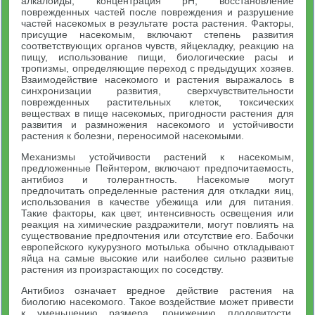
алкалоиды, концентрация pH, восстановление
поврежденных частей после повреждения и разрушение
частей насекомых в результате роста растения. Факторы,
присущие насекомым, включают степень развития
соответствующих органов чувств, яйцекладку, реакцию на
пищу, использование пищи, биологические расы и
тропизмы, определяющие переход с предыдущих хозяев.
Взаимодействие насекомого и растения выражалось в
синхронизации развития, сверхчувствительности
поврежденных растительных клеток, токсических
веществах в пище насекомых, пригодности растения для
развития и размножения насекомого и устойчивости
растения к болезни, переносимой насекомыми.
Механизмы устойчивости растений к насекомым,
предложенные Пейнтером, включают предпочитаемость,
антибиоз и толерантность. Насекомые могут
предпочитать определенные растения для откладки яиц,
использования в качестве убежища или для питания.
Такие факторы, как цвет, интенсивность освещения или
реакция на химические раздражители, могут повлиять на
существование предпочтения или отсутствие его. Бабочки
европейского кукурузного мотылька обычно откладывают
яйца на самые высокие или наиболее сильно развитые
растения из произрастающих по соседству.
Антибиоз означает вредное действие растения на
биологию насекомого. Такое воздействие может привести
к уменьшению размера, понижению плодовитости,