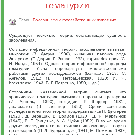
гематурии
Тема:
Болезни сельскохозяйственных животных
Существует несколько теорий, объясняющих сущность
заболевания.
Согласно инфекционной теории, заболевание вызывает
микрококк (3. Детруа, 1906), кишечная палочка рода
Эшерихия (Г. Дюрин, Г. Эплас, 1932), коринебактерии (С.
Н. Нанди, 1954). Однако теория инфекционной природы
гематурии была опровергнута многочисленными
работами других исследователей (Бейнарт, 1913; С.
Ангелов, 1911; Я. Н. Петрашевская, 1929; И. Ф.
Квеситадзе, 1943; Б. Г. Петренко, 1950, и др.).
Сторонники инвазионной теории считают, что
хроническую гематурию вызывают паразиты: грегорины
(И. Арнольд, 1890), кокцидии (Р. Шеррер, 1931),
дистоматоз (В. Гальтнер, 1983). Среди советских
исследователей этой теории придерживались П. Дехтерев
(1929), Д. Верещак, В. Еримов (1929), Д. Ф. Мартынюк
(1945), В. Г. Гриценко, А. А. Чубук (1952). В то же время
другие исследователи не считают инвазионную теорию
правомерной (П. Л. Бурджанадзе, 1941; М. Поммре, 1939;