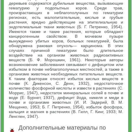
деревьев содержатся дубильные вещества, вызывающие
гематурию у подопытных коров. Среди трав,
произрастающих в неблагополучных по гематурии
регионах, есть малопитательные, кислые и грубые
растения, вредно действующие на эпителиальную и
эндотелиальные ткани животных (Б. Г. Петренко, 1954).
Имеются также и такие растения, которые обладают
канцерогенным свойством. В мочевом пузыре
вынужденно убитых коров, больных гематурией, была
обнаружена раковая опухоль— карцинома. В этих
случаях причиной гематурии было длительное
воздействие на организм животных радиоактивных
веществ (Б. Ф. Морошкин, 1961). Некоторые авторы
возникновение заболевания связывают с дефицитом или
избытком в почве неблагополучных местностей, а также в
организме животных необходимых питательных веществ.
К таким факторам относят избыток кислых веществ в
почве (К. Дикенсон, С. Денн, 1932), недостаточное
количество фосфорной кислоты и извести в растениях (С.
Моррис, 1947), недостаток минеральных солей в почве и
воде (Е. Бурнет, 1937), дефицит йода, никеля и меди в
почве и организме животных (И. И. Задерий, В. М.
Мещенко, 1953; Б. Г. Петренко, 1954), избыток фосфора,
кальция и магния в растениях (В. Гилл, Г. Кинг, 1933; М.
Ленглен, 1947).
Дополнительные материалы по