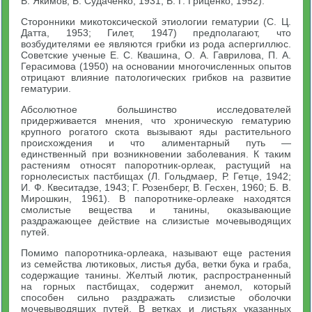
В. Якимов, Б. Судаченко, 1931; В. Г. Гриценко, 1952).
Сторонники микотоксической этиологии гематурии (С. Ц.
Датта, 1953; Гилет, 1947) предполагают, что
возбудителями ее являются грибки из рода аспергиллюс.
Советские ученые Е. С. Квашина, О. А. Гаврилова, П. А.
Герасимова (1950) на основании многочисленных опытов
отрицают влияние патологических грибков на развитие
гематурии.
Абсолютное большинство исследователей
придерживается мнения, что хроническую гематурию
крупного рогатого скота вызывают яды растительного
происхождения и что алиментарный путь —
единственный при возникновении заболевания. К таким
растениям относят папоротник-орлеак, растущий на
горнолесистых пастбищах (Л. Гольдмаер, Р. Гетце, 1942;
И. Ф. Квеситадзе, 1943; Г. Розенберг, В. Гесхен, 1960; Б. В.
Мирошкин, 1961). В папоротнике-орлеаке находятся
смолистые вещества и танины, оказывающие
раздражающее действие на слизистые мочевыводящих
путей.
Помимо папоротника-орлеака, называют еще растения
из семейства лютиковых, листья дуба, ветки бука и граба,
содержащие танины. Желтый лютик, распространенный
на горных пастбищах, содержит анемол, который
способен сильно раздражать слизистые оболочки
мочевыводящих путей. В ветках и листьях указанных