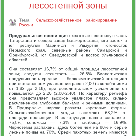
лесостепной зоны
Тема:
Сельскохозяйственное районирование
России
Предуральская провинция
охватывает восточную часть
Татарстана и северо-запад Башкортостана, юго-восток и
юг республик Марий-Эл и Удмуртия, юго-восток
Пермского края, северные районы Самарской и
Оренбургской, юг Свердловской и восток Ульяновской
областей.
Она составляет 16,7% от общей площади лесостепной
зоны; средняя лесистость — 26,8%. Биологическая
продуктивность средняя — биоклиматический потенциал
при естественном увлажнении равен 2,00 (с колебаниями
от 1,82 до 2,18), при дополнительном увлажнении он
повышается до 2,20 (2,00-2,40). По характеру рельефа
она представляет высокое увалистое плато, сильно
расчлененное глубокими балками и речными долинами.
В Предуралье широко развиты карстовые формы.
Сельскохозяйственные угодья занимают 63,2% от
площади провинции. В их структуре пашня составляет
75,8%, сенокосы — 7,3% и пастбища — 16,9%.
Черноземы распаханы здесь более чем на 80% и серые
лесные почвы на 70%. Среди пахотных земель имеются