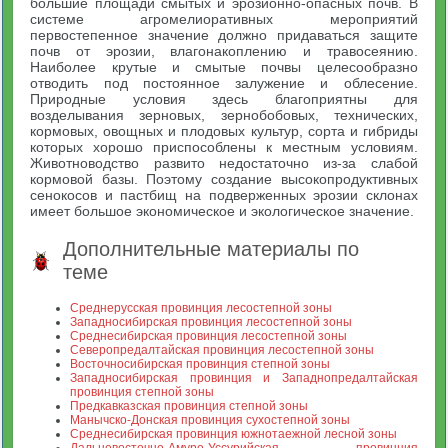
большие площади смытых и эрозионно-опасных почв. В
системе агромелиоративных мероприятий
первостепенное значение должно придаваться защите
почв от эрозии, влагонакоплению и травосеянию.
Наиболее крутые и смытые почвы целесообразно
отводить под постоянное залужение и облесение.
Природные условия здесь благоприятны для
возделывания зерновых, зернобобовых, технических,
кормовых, овощных и плодовых культур, сорта и гибриды
которых хорошо приспособлены к местным условиям.
Животноводство развито недостаточно из-за слабой
кормовой базы. Поэтому создание высокопродуктивных
сенокосов и пастбищ на подверженных эрозии склонах
имеет большое экономическое и экологическое значение.
Дополнительные материалы по
теме
Среднерусская провинция лесостепной зоны
Западносибирская провинция лесостепной зоны
Среднесибирская провинция лесостепной зоны
Северопредалтайская провинция лесостепной зоны
Восточносибирская провинция степной зоны
Западносибирская провинция и Западнопредалтайская
провинция степной зоны
Предкавказская провинция степной зоны
Манычско-Донская провинция сухостепной зоны
Среднесибирская провинция южнотаежной лесной зоны