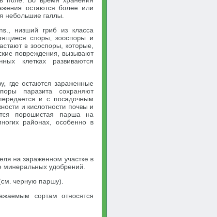
 в поле. Во время хранения
ажения остаются более или
ся небольшие галлы.
ns., низший гриб из класса
коящиеся споры, зооспоры и
стают в зооспоры, которые,
еские повреждения, вызывают
нных клетках развиваются
у, где остаются зараженные
поры паразита сохраняют
 передается и с посадочным
ности и кислотности почвы и
ется порошистая парша на
многих районах, особенно в
еля на зараженном участке в
е минеральных удобрений.
(см. черную паршу).
ражаемым сортам относятся