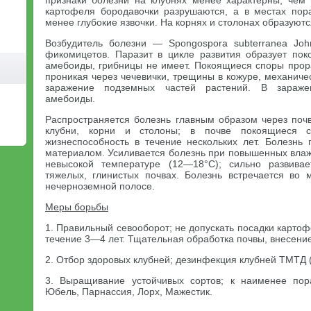
признаки болезни на клубнях менее характерны, чем
картофеля бородавочки разрушаются, а в местах пор
менее глубокие язвочки. На корнях и столонах образуют
Возбудитель болезни — Spongospora subterranea Joh
фикомицетов. Паразит в цикле развития образует по
амебоиды, грибницы не имеет. Покоящиеся споры прора
проникая через чечевички, трещины в кожуре, механич
заражение подземных частей растений. В зараже
амебоиды.
Распространяется болезнь главным образом через почв
клубни, корни и столоны; в почве покоящиеся с
жизнеспособность в течение нескольких лет. Болезнь
материалом. Усиливается болезнь при повышенных влаж
невысокой температуре (12—18°С); сильно развива
тяжелых, глинистых почвах. Болезнь встречается во 
нечерноземной полосе.
Меры борьбы
1. Правильный севооборот; не допускать посадки картоф
течение 3—4 лет. Тщательная обработка почвы, внесени
2. Отбор здоровых клубней; дезинфекция клубней ТМТД 
3. Выращивание устойчивых сортов; к наименее по
Юбель, Парнассия, Лорх, Мажестик.