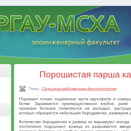
Порошистая парша к
Тема:
Сельскохозяйственная фитопатология
Поражает только подземные части картофеля и совер
ботве. Заражаются преимущественно клубни, реже
признаки болезни появляются на молодых, растущи
которых образуются небольшие бородавочки, размером 
Количество бородавочек и размер их варьируют, иногда
постепенно подсыхают, кожица их разрывается звезд