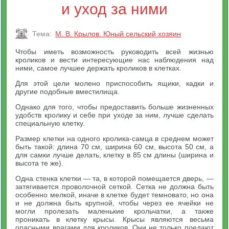
и уход за ними
Тема:
М. В. Крылов. Юный сельский хозяин
Чтобы иметь возможность руководить всей жизнью
кроликов и вести интересующие нас наблюдения над
ними, самое лучшее держать кроликов в клетках.
Для этой цели молено приспособить ящики, кадки и
другие подобные вместилища.
Однако для того, чтобы предоставить больше жизненных
удобств кролику и себе при уходе за ним, лучше сделать
специальную клетку.
Размер клетки на одного кролика-самца в среднем может
быть такой: длина 70 см, ширина 60 см, высота 50 см, а
для самки лучше делать, клетку в 85 см длины (ширина и
высота те же).
Одна стенка клетки — та, в которой помещается дверь, —
затягивается проволочной сеткой. Сетка не должна быть
особенно мелкой, иначе в клетке будет темновато, но она
и не должна быть крупной, чтобы через ее ячейки не
могли пролезать маленькие крольчатки, а также
проникать в клетку крысы. Крысы являются весьма
опасными врагами для кроликов. Они не только поедают