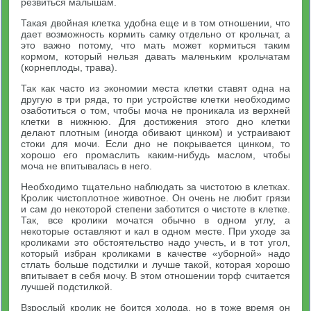
резвиться малышам.
Такая двойная клетка удобна еще и в том отношении, что
дает возможность кормить самку отдельно от крольчат, а
это важно потому, что мать может кормиться таким
кормом, который нельзя давать маленьким крольчатам
(корнеплоды, трава).
Так как часто из экономии места клетки ставят одна на
другую в три ряда, то при устройстве клетки необходимо
озаботиться о том, чтобы моча не проникала из верхней
клетки в нижнюю. Для достижения этого дно клетки
делают плотным (иногда обивают цинком) и устраивают
стоки для мочи. Если дно не покрывается цинком, то
хорошо его промаслить каким-нибудь маслом, чтобы
моча не впитывалась в него.
Необходимо тщательно наблюдать за чистотою в клетках.
Кролик чистоплотное животное. Он очень не любит грязи
и сам до некоторой степени заботится о чистоте в клетке.
Так, все кролики мочатся обычно в одном углу, а
некоторые оставляют и кал в одном месте. При уходе за
кроликами это обстоятельство надо учесть, и в тот угол,
который избран кроликами в качестве «уборной» надо
стлать больше подстилки и лучше такой, которая хорошо
впитывает в себя мочу. В этом отношении торф считается
лучшей подстилкой.
Взрослый кролик не боится холода, но в тоже время он