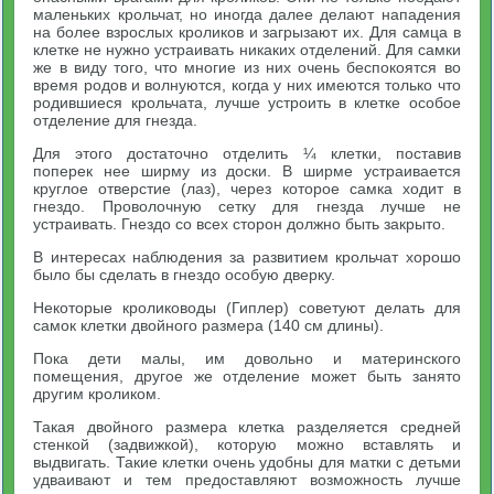
маленьких крольчат, но иногда далее делают нападения
на более взрослых кроликов и загрызают их. Для самца в
клетке не нужно устраивать никаких отделений. Для самки
же в виду того, что многие из них очень беспокоятся во
время родов и волнуются, когда у них имеются только что
родившиеся крольчата, лучше устроить в клетке особое
отделение для гнезда.
Для этого достаточно отделить ¼ клетки, поставив
поперек нее ширму из доски. В ширме устраивается
круглое отверстие (лаз), через которое самка ходит в
гнездо. Проволочную сетку для гнезда лучше не
устраивать. Гнездо со всех сторон должно быть закрыто.
В интересах наблюдения за развитием крольчат хорошо
было бы сделать в гнездо особую дверку.
Некоторые кролиководы (Гиплер) советуют делать для
самок клетки двойного размера (140 см длины).
Пока дети малы, им довольно и материнского
помещения, другое же отделение может быть занято
другим кроликом.
Такая двойного размера клетка разделяется средней
стенкой (задвижкой), которую можно вставлять и
выдвигать. Такие клетки очень удобны для матки с детьми
удваивают и тем предоставляют возможность лучше