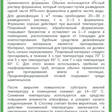
применяется формалин. Обычно используется 4%-ный
раствор формалина, который получают путем разведения
одной части 40%-ного формалина в девяти частях воды.
3
Для дезинфекции 1 м
почвы необходимо 20—30 л
разведенного раствора, т. е. 2—3 л формалина.
Формалин хорошо действует при высокой температуре.
Покровный материал, обработанный формалином,
покрывают брезентом и оставляют на 1—3 недели в
помещении, расположенном вдали от площадки для
компостирования. Удобным средством дезинфекции
покровного материала является пропаривание.
Материал, приготовленный для пропаривания, не должен
быть сильно переувлажнен. Покровный материал следует
пропаривать в течение 3 ч при температуре пара 70° С
или 5 ч при температуре 65° С, или 7 ч при температуре
60° С. Для этого можно использовать гребенки из
перфорированных труб, которые обычно применяются
для пропаривания земли в теплицах.
Продезинфицированной почвой покрывают гряды
шампиньонов.
После закрытия поверхности субстрата землей
температуру в помещении снижают до 14—15° С.
Снижение температуры используется как средство
повышения влажности атмосферы и ускоряет начало
плодоношения. Б. Столлер считает более вероятным, что
действие пониженной температуры заключается в
увеличении растворимости атмосферных газов, скорости