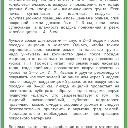
колеблется влажность воздуха в помещении, тем толще
должна быть «покрышка» шампиньонного грунта. Если
почва суглинистая и влажность воздуха в
культивационном помещении повышенная и ровная, слой
покровной земли должен быть 2—3 см; если почва
супесчаная, а влажность воздуха пониженная и резко
колеблющаяся — 4—5 см.
Лучшее время для засыпки — спустя 2—3 недели после
посадки мицелия в компост. Однако, чтобы точнее
определить срок насыпки земли на навозные грунты,
надо учитывать не количество дней после посадки
мицелия, а то, насколько он разросся вокруг посаженных
кусков. Н. Г. Громов считает, что землю надо насыпать
тогда, когда грибница разрастается вокруг посаженных
кусков на 3—5 см; И. X. Иванов и другие рекомендуют
покрывать компост землей не ранее чем через 3 недели
после посадки, когда мицелий разрастается вокруг места
посадки на 8—10 см. Иногда мицелий прорастает на
поверхность субстрата, образуя над «гнездом» серую
пушистую «шапку». Это свидетельствует о том, что
мицелий жизнеспособный, субстрат подготовлен
правильно, можно ожидать хорошего урожая и следует
безотлагательно приступить к укрытию гряд землей.
Предварительно необходимо провести пастеризацию
покровного материала.
Довольно часто для дезинфекции покровного материала