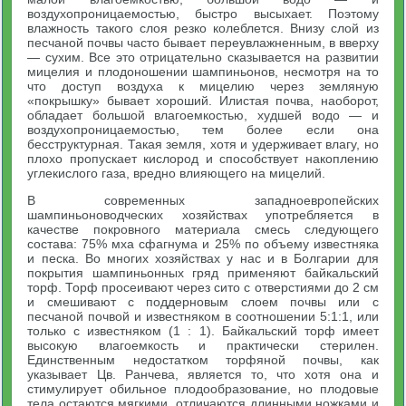
воздухопроницаемостью, быстро высыхает. Поэтому
влажность такого слоя резко колеблется. Внизу слой из
песчаной почвы часто бывает переувлажненным, в вверху
— сухим. Все это отрицательно сказывается на развитии
мицелия и плодоношении шампиньонов, несмотря на то
что доступ воздуха к мицелию через земляную
«покрышку» бывает хороший. Илистая почва, наоборот,
обладает большой влагоемкостью, худшей водо — и
воздухопроницаемостью, тем более если она
бесструктурная. Такая земля, хотя и удерживает влагу, но
плохо пропускает кислород и способствует накоплению
углекислого газа, вредно влияющего на мицелий.
В современных западноевропейских
шампиньоноводческих хозяйствах употребляется в
качестве покровного материала смесь следующего
состава: 75% мха сфагнума и 25% по объему известняка
и песка. Во многих хозяйствах у нас и в Болгарии для
покрытия шампиньонных гряд применяют байкальский
торф. Торф просеивают через сито с отверстиями до 2 см
и смешивают с поддерновым слоем почвы или с
песчаной почвой и известняком в соотношении 5:1:1, или
только с известняком (1 : 1). Байкальский торф имеет
высокую влагоемкость и практически стерилен.
Единственным недостатком торфяной почвы, как
указывает Цв. Ранчева, является то, что хотя она и
стимулирует обильное плодообразование, но плодовые
тела остаются мягкими, отличаются длинными ножками и