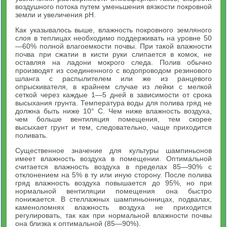
воздушного потока путем уменьшения вязкости покровной
земли и увеличения pH.
Как указывалось выше, влажность покровного земляного
слоя в теплицах необходимо поддерживать на уровне 50
—60% полной влагоемкости почвы. При такой влажности
почва при сжатии в кисти руки слипается в комок, не
оставляя на ладони мокрого следа. Полив обычно
производят из соединенного с водопроводом резинового
шланга с распылителем или же из ранцевого
опрыскивателя, в крайнем случае из лейки с мелкой
сеткой через каждые 1—5 дней в зависимости от срока
высыхания грунта. Температура воды для полива гряд не
должна быть ниже 10° С. Чем ниже влажность воздуха,
чем больше вентиляция помещения, тем скорее
высыхает грунт и тем, следовательно, чаще приходится
поливать.
Существенное значение для культуры шампиньонов
имеет влажность воздуха в помещении. Оптимальной
считается влажность воздуха в пределах 85—90% с
отклонением на 5% в ту или иную сторону. После полива
гряд влажность воздуха повышается до 95%, но при
нормальной вентиляции помещения она быстро
понижается. В стеллажных шампиньонницах, подвалах,
каменоломнях влажность воздуха не приходится
регулировать, так как при нормальной влажности почвы
она близка к оптимальной (85—90%).