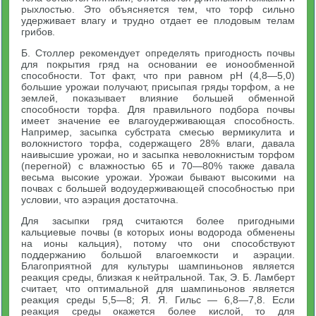
рыхлостью. Это объясняется тем, что торф сильно
удерживает влагу и трудно отдает ее плодовым телам
грибов.
Б. Столлер рекомендует определять пригодность почвы
для покрытия гряд на основании ее ионообменной
способности. Тот факт, что при равном pH (4,8—5,0)
большие урожаи получают, присыпая гряды торфом, а не
землей, показывает влияние большей обменной
способности торфа. Для правильного подбора почвы
имеет значение ее влагоудерживающая способность.
Например, засыпка субстрата смесью вермикулита и
волокнистого торфа, содержащего 28% влаги, давала
наивысшие урожаи, но и засыпка неволокнистым торфом
(перегной) с влажностью 65 и 70—80% также давала
весьма высокие урожаи. Урожаи бывают высокими на
почвах с большей водоудерживающей способностью при
условии, что аэрация достаточна.
Для засыпки гряд считаются более пригодными
кальциевые почвы (в которых ионы водорода обменены
на ионы кальция), потому что они способствуют
поддержанию большой влагоемкости и аэрации.
Благоприятной для культуры шампиньонов является
реакция среды, близкая к нейтральной. Так, Э. Б. Ламберт
считает, что оптимальной для шампиньонов является
реакция среды 5,5—8; Я. Я. Гильс — 6,8—7,8. Если
реакция среды окажется более кислой, то для