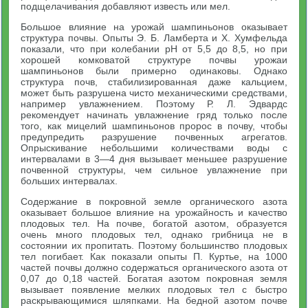
подщелачивания добавляют известь или мел.
Большое влияние на урожай шампиньонов оказывает
структура почвы. Опыты Э. Б. Ламберта и X. Хумфельда
показали, что при колебании pH от 5,5 до 8,5, но при
хорошей комковатой структуре почвы урожаи
шампиньонов были примерно одинаковы. Однако
структура почв, стабилизированная даже кальцием,
может быть разрушена чисто механическими средствами,
например увлажнением. Поэтому Р. Л. Эдвардс
рекомендует начинать увлажнение гряд только после
того, как мицелий шампиньонов пророс в почву, чтобы
предупредить разрушение почвенных агрегатов.
Опрыскивание небольшими количествами воды с
интервалами в 3—4 дня вызывает меньшее разрушение
почвенной структуры, чем сильное увлажнение при
больших интервалах.
Содержание в покровной земле органического азота
оказывает большое влияние на урожайность и качество
плодовых тел. На почве, богатой азотом, образуется
очень много плодовых тел, однако грибница не в
состоянии их пропитать. Поэтому большинство плодовых
тел погибает. Как показали опыты П. Куртье, на 1000
частей почвы должно содержаться органического азота от
0,07 до 0,18 частей. Богатая азотом покровная земля
вызывает появление мелких плодовых тел с быстро
раскрывающимися шляпками. На бедной азотом почве