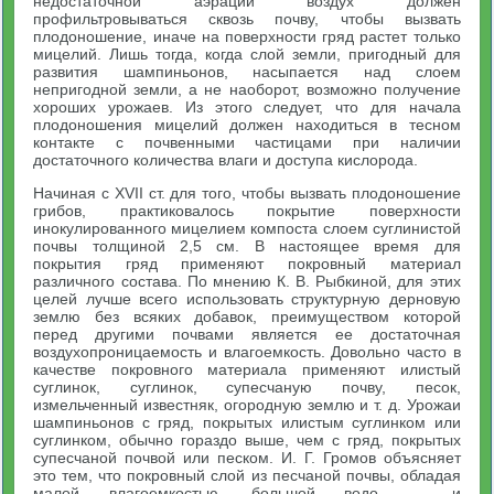
недостаточной аэрации воздух должен
профильтровываться сквозь почву, чтобы вызвать
плодоношение, иначе на поверхности гряд растет только
мицелий. Лишь тогда, когда слой земли, пригодный для
развития шампиньонов, насыпается над слоем
непригодной земли, а не наоборот, возможно получение
хороших урожаев. Из этого следует, что для начала
плодоношения мицелий должен находиться в тесном
контакте с почвенными частицами при наличии
достаточного количества влаги и доступа кислорода.
Начиная с XVII ст. для того, чтобы вызвать плодоношение
грибов, практиковалось покрытие поверхности
инокулированного мицелием компоста слоем суглинистой
почвы толщиной 2,5 см. В настоящее время для
покрытия гряд применяют покровный материал
различного состава. По мнению К. В. Рыбкиной, для этих
целей лучше всего использовать структурную дерновую
землю без всяких добавок, преимуществом которой
перед другими почвами является ее достаточная
воздухопроницаемость и влагоемкость. Довольно часто в
качестве покровного материала применяют илистый
суглинок, суглинок, супесчаную почву, песок,
измельченный известняк, огородную землю и т. д. Урожаи
шампиньонов с гряд, покрытых илистым суглинком или
суглинком, обычно гораздо выше, чем с гряд, покрытых
супесчаной почвой или песком. И. Г. Громов объясняет
это тем, что покровный слой из песчаной почвы, обладая
малой влагоемкостью, большой водо — и