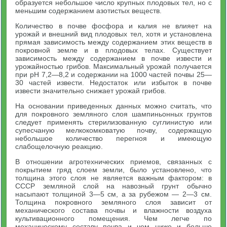
образуется небольшое число крупных плодовых тел, но с
меньшим содержанием азотистых веществ.
Количество в почве фосфора и калия не влияет на
урожай и внешний вид плодовых тел, хотя и установлена
прямая зависимость между содержанием этих веществ в
покровной земле и в плодовых телах. Существует
зависимость между содержанием в почве извести и
урожайностью грибов. Максимальный урожай получается
при pH 7,2—8,2 и содержании на 1000 частей почвы 25—
30 частей извести. Недостаток или избыток в почве
извести значительно снижает урожай грибов.
На основании приведенных данных можно считать, что
для покровного земляного слоя шампиньонных грунтов
следует применять стерилизованную суглинистую или
супесчаную мелкокомковатую почву, содержащую
небольшое количество перегноя и имеющую
слабощелочную реакцию.
В отношении агротехнических приемов, связанных с
покрытием гряд слоем земли, было установлено, что
толщина этого слоя не является важным фактором: в
СССР земляной слой на навозный грунт обычно
насыпают толщиной 3—5 см, а за рубежом — 2—3 см.
Толщина покровного земляного слоя зависит от
механического состава почвы и влажности воздуха
культивационного помещения. Чем легче по
механическому составу почва и чем ниже и больше