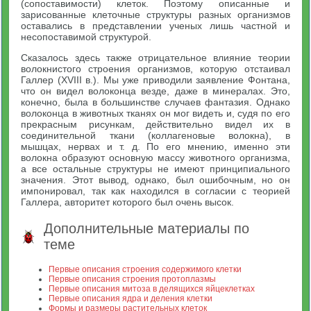
(сопоставимости) клеток. Поэтому описанные и
зарисованные клеточные структуры разных организмов
оставались в представлении ученых лишь частной и
несопоставимой структурой.
Сказалось здесь также отрицательное влияние теории
волокнистого строения организмов, которую отстаивал
Галлер (XVIII в.). Мы уже приводили заявление Фонтана,
что он видел волоконца везде, даже в минералах. Это,
конечно, была в большинстве случаев фантазия. Однако
волоконца в животных тканях он мог видеть и, судя по его
прекрасным рисункам, действительно видел их в
соединительной ткани (коллагеновые волокна), в
мышцах, нервах и т. д. По его мнению, именно эти
волокна образуют основную массу животного организма,
а все остальные структуры не имеют принципиального
значения. Этот вывод, однако, был ошибочным, но он
импонировал, так как находился в согласии с теорией
Галлера, авторитет которого был очень высок.
Дополнительные материалы по
теме
Первые описания строения содержимого клетки
Первые описания строения протоплазмы
Первые описания митоза в делящихся яйцеклетках
Первые описания ядра и деления клетки
Формы и размеры растительных клеток