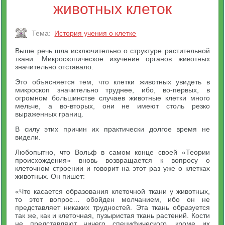
животных клеток
Тема:
История учения о клетке
Выше речь шла исключительно о структуре растительной
ткани. Микроскопическое изучение органов животных
значительно отставало.
Это объясняется тем, что клетки животных увидеть в
микроскоп значительно труднее, ибо, во-первых, в
огромном большинстве случаев животные клетки много
мельче, а во-вторых, они не имеют столь резко
выраженных границ.
В силу этих причин их практически долгое время не
видели.
Любопытно, что Вольф в самом конце своей «Теории
происхождения» вновь возвращается к вопросу о
клеточном строении и говорит на этот раз уже о клетках
животных. Он пишет:
«Что касается образования клеточной ткани у животных,
то этот вопрос… обойден молчанием, ибо он не
представляет никаких трудностей. Эта ткань образуется
так же, как и клеточная, пузыристая ткань растений. Кости
не представляют ничего специфического, кроме их