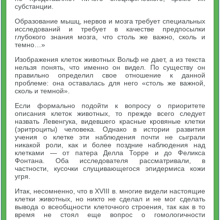
субстанции.
Образование мышц, нервов и мозга требует специальных
исследований и требует в качестве предпосылки
глубокого знания мозга, что столь же важно, сколь и
темно…»
Изображения клеток животных Вольф не дает, а из текста
нельзя понять, что именно он видел. По существу он
правильно определил свое отношение к данной
проблеме: она оставалась для него «столь же важной,
сколь и темной».
Если формально подойти к вопросу о приоритете
описания клеток животных, то прежде всего следует
назвать Левенгука, видевшего красные кровяные клетки
(эритроциты) человека. Однако в истории развития
учения о клетке эти наблюдения почти не сыграли
никакой роли, как и более поздние наблюдения над
клетками — от патера Делла Торре и до Феликса
Фонтана. Оба исследователя рассматривали, в
частности, кусочки слущивающегося эпидермиса кожи
угря.
Итак, несомненно, что в XVIII в. многие видели настоящие
клетки животных, но никто не сделал и не мог сделать
вывода о всеобщности клеточного строения, так как в то
время не стоял еще вопрос о гомологичности