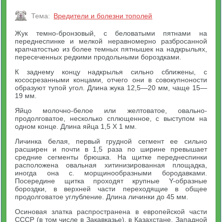
Тема:
Вредители и болезни тополей
Жук темно-бронзовый, с беловатыми пятнами на
переднеспинке и мелкой неравномерно разбросанной
крапчатостью из более темных пятнышек на надкрыльях,
пересеченных редкими продольными бороздками.
К заднему концу надкрылья сильно сближены, с
кососрезанными концами, отчего они в совокупноности
образуют тупой угол. Длина жука 12,5—20 мм, чаще 15—
19 мм.
Яйцо молочно-белое или желтоватое, овально-
продолговатое, несколько сплющенное, с выступом на
одном конце. Длина яйца 1,5 X 1 мм.
Личинка белая, первый грудной сегмент ее сильно
расширен и почти в 1,5 раза по ширине превышает
средние сегменты брюшка. На щитке переднеспинки
расположена овальная хитинизированная площадка,
иногда она с. морщинообразными бородавками.
Посередине щитка проходят крупные Y-образные
бороздки, в верхней части переходящие в общее
продолговатое углубление. Длина личинки до 45 мм.
Осиновая златка распространена в европейской части
СССР (в том числе в Закавказье), в Казахстане, Западной