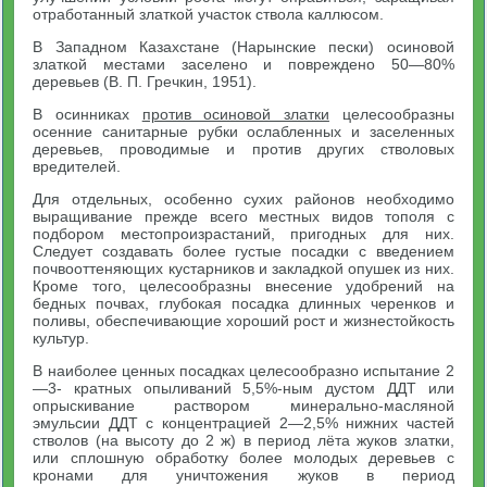
отработанный златкой участок ствола каллюсом.
В Западном Казахстане (Нарынские пески) осиновой
златкой местами заселено и повреждено 50—80%
деревьев (В. П. Гречкин, 1951).
В осинниках
против осиновой златки
целесообразны
осенние санитарные рубки ослабленных и заселенных
деревьев, проводимые и против других стволовых
вредителей.
Для отдельных, особенно сухих районов необходимо
выращивание прежде всего местных видов тополя с
подбором местопроизрастаний, пригодных для них.
Следует создавать более густые посадки с введением
почвооттеняющих кустарников и закладкой опушек из них.
Кроме того, целесообразны внесение удобрений на
бедных почвах, глубокая посадка длинных черенков и
поливы, обеспечивающие хороший рост и жизнестойкость
культур.
В наиболее ценных посадках целесообразно испытание 2
—3- кратных опыливаний 5,5%-ным дустом ДДТ или
опрыскивание раствором минерально-масляной
эмульсии ДДТ с концентрацией 2—2,5% нижних частей
стволов (на высоту до 2 ж) в период лёта жуков златки,
или сплошную обработку более молодых деревьев с
кронами для уничтожения жуков в период