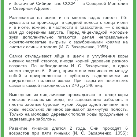
и Восточной Сибири; вне СССР — в Северной Монголии
и Северной Африке.
Развивается на осине и на многих видах тополя. Лёт
жуков златки происходит в средней полосе с конца июня
и в июле, южнее, в частности в Казахстане, — с конца
мая до середины августа. Перед яйцекладкой молодые
жуки дополнительно питаются, делая неправильные
округло-угловатые выгрызы с зазубренными краями на
листьях осины и тополя (И. С. Захарченко, 1955).
Самки откладывают яйца в щели и углубления коры
нижних частей стволов, иногда корней деревьев разного
возраста. По наблюдениям И. С. Захарченко, в одно
место кладется 6—8 яиц, причем они склеиваются между
собой и прикрепляются к субстрату выделениями из
придаточных половых желез. При вскрытии нескольких
самок в каждой находилось от 270 до 346 яиц.
Вышедшие из яиц личинки прокладывают в толще коры
плоские извилистые ходы, не задевающие заболонь и
плотно забитые буровой мукой. Ходы одной личинки или
ходы нескольких личинок занимают замкнутую полость.
Только на молодых деревьях тополя ходы продольные и
задевающие заболонь.
Развитие личинок длится 2 года. Они проходят 6
возрастов при пяти линьках (И. С. Захарченко, 1955);