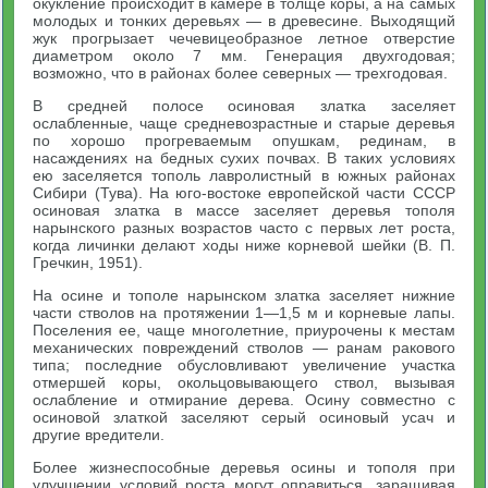
окукление происходит в камере в толще коры, а на самых
молодых и тонких деревьях — в древесине. Выходящий
жук прогрызает чечевицеобразное летное отверстие
диаметром около 7 мм. Генерация двухгодовая;
возможно, что в районах более северных — трехгодовая.
В средней полосе осиновая златка заселяет
ослабленные, чаще средневозрастные и старые деревья
по хорошо прогреваемым опушкам, рединам, в
насаждениях на бедных сухих почвах. В таких условиях
ею заселяется тополь лавролистный в южных районах
Сибири (Тува). На юго-востоке европейской части СССР
осиновая златка в массе заселяет деревья тополя
нарынского разных возрастов часто с первых лет роста,
когда личинки делают ходы ниже корневой шейки (В. П.
Гречкин, 1951).
На осине и тополе нарынском златка заселяет нижние
части стволов на протяжении 1—1,5 м и корневые лапы.
Поселения ее, чаще многолетние, приурочены к местам
механических повреждений стволов — ранам ракового
типа; последние обусловливают увеличение участка
отмершей коры, окольцовывающего ствол, вызывая
ослабление и отмирание дерева. Осину совместно с
осиновой златкой заселяют серый осиновый усач и
другие вредители.
Более жизнеспособные деревья осины и тополя при
улучшении условий роста могут оправиться, заращивая