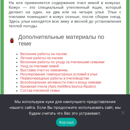
На юге применяется содержание пчел зимой в кожухах.
Кожух — это специальный утепленный ящик, который
делают на один, на два или на четыре улья. Ульи с
пчелами помещают в кожух осенью, после сборки гнезд.
Здесь ульи находятся всю зиму и весной до установления
теплой погоды.
Дополнительные материалы по
теме
Весенние работы на пасеке
Летние работы на пасеке
Весенние ра­боты по уходу за пчелиными семьями
Уход за пчелами зимой
Выставка пчел из зимовника
Регулирование температурных условий в улье
Первоочередные работы в пчеловодстве
Возобновление активности пчел к концу зимовки
Крымская пчела (Apis mellifera taurica Alpatov)
Состав пчелиной семьи
Мы используем куки для наилучшего представления
нашего сайта. Если Вы продолжите использовать сайт, мы
будем считать что Вас это устраивает.
Зооинженерный факультет МСХА. Неофициальный сайт
Хорошо