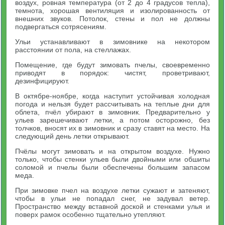
воздух, ровная температура (от 2 до 4 градусов тепла),
темнота, хорошая вентиляция и изолированность от
внешних звуков. Потолок, стены и пол не должны
подвергаться сотрясениям.
Ульи устанавливают в зимовнике на некотором
расстоянии от пола, на стеллажах.
Помещение, где будут зимовать пчелы, своевременно
приводят в порядок: чистят, проветривают,
дезинфицируют.
В октябре-ноябре, когда наступит устойчивая холодная
погода и нельзя будет рассчитывать на теплые дни для
облета, пчёл убирают в зимовник. Предварительно у
ульев зарешечивают летки, а потом осторожно, без
толчков, вносят их в зимовник и сразу ставят на место. На
следующий день летки открывают.
Пчёлы могут зимовать и на открытом воздухе. Нужно
только, чтобы стенки ульев были двойными или обшиты
соломой и пчелы были обеспечены большим запасом
меда.
При зимовке пчел на воздухе летки сужают и затеняют,
чтобы в ульи не попадал снег, не задувал ветер.
Пространство между вставной доской и стенками улья и
поверх рамок особенно тщательно утепляют.