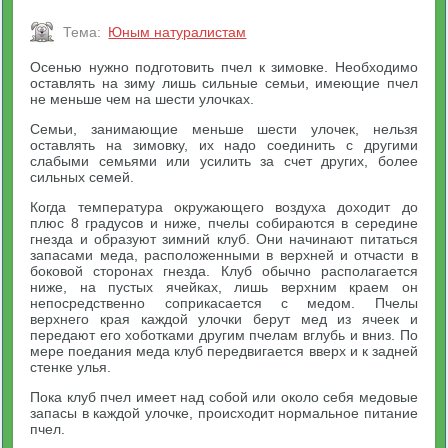
Тема:
Юным натуралистам
Осенью нужно подготовить пчел к зимовке. Необходимо
оставлять на зиму лишь сильные семьи, имеющие пчел
не меньше чем на шести улочках.
Семьи, занимающие меньше шести улочек, нельзя
оставлять на зимовку, их надо соединить с другими
слабыми семьями или усилить за счет других, более
сильных семей.
Когда температура окружающего воздуха доходит до
плюс 8 градусов и ниже, пчелы собираются в середине
гнезда и образуют зимний клуб. Они начинают питаться
запасами меда, расположенными в верхней и отчасти в
боковой сторонах гнезда. Клуб обычно располагается
ниже, на пустых ячейках, лишь верхним краем он
непосредственно соприкасается с медом. Пчелы
верхнего края каждой улочки берут мед из ячеек и
передают его хоботками другим пчелам вглубь и вниз. По
мере поедания меда клуб передвигается вверх и к задней
стенке улья.
Пока клуб пчел имеет над собой или около себя медовые
запасы в каждой улочке, происходит нормальное питание
пчел.