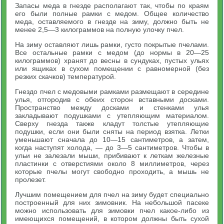
Запасы меда в гнезде располагают так, чтобы по краям
его были полные рамки с медом. Общее количество
меда, оставляемого в гнезде на зиму, должно быть не
менее 2,5—3 килограммов на полную улочку пчел.
На зиму оставляют лишь рамки, густо покрытые пчелами.
Все остальные рамки с медом (до нормы в 20—25
килограммов) хранят до весны в сундуках, пустых ульях
или ящиках в сухом помещении с равномерной (без
резких скачков) температурой.
Гнездо пчел с медовыми рамками размещают в середине
улья, отгородив с обеих сторон вставными досками.
Пространство между досками и стенками улья
закладывают подушками с утепляющим материалом.
Сверху гнезда также кладут толстые утепляющие
подушки, если они были сняты на период взятка. Летки
уменьшают сначала до 10—15 сантиметров, а затем,
когда наступят холода, — до 3—5 сантиметров. Чтобы в
ульи не залезали мыши, прибивают к леткам железные
пластинки с отверстиями около 8 миллиметров, через
которые пчелы могут свободно проходить, а мышь не
пролезет.
Лучшим помещением для пчел на зиму будет специально
построенный для них зимовник. На небольшой пасеке
можно использовать для зимовки пчел какое-либо из
имеющихся помещений, в котором должны быть сухой