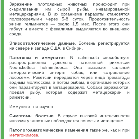
Заражение плотоядных животных происходит при
скармливании им сырой рыбы, инвазированной
метацеркариями. В их организме паразиты становятся
половозрелыми через 5-8 суток. Продолжительность
жизни гельминтов — около 1,5 мес. После этого они
гибнут и вместе с фекалиями выделяются во внешнюю
среду.
Эпизоотологические данные
. Болезнь регистрируется
на севере и западе США, в Сибири.
Патогенез и иммунитет
. N. salmincola способствует
распространению довольно патогенной риккетсии
Neorickettsia helminthoeca. Она вызывает сильный
геморрагический энтерит собак, или «отравление
лососем». Рикетсии передаются через яйца трематоды
водным моллюскам, а потом рыбам, в организме которых
они паразитируют в метацеркариях. Собаки заражаются,
поедая рыбу, которая содержит метацеркарии и
риккетсии.
Иммунитет не изучен.
Симптомы болезни
. В случае высокой интенсивности
инвазии у животных наблюдаются поносы и истощение.
Патологоанатомические изменения
такие же, как и при
метагонимозе
.