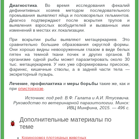
Диагностика
. Во время исследования фекалий
дефинитивных хозяев методом последовательного
промывания выявляют яйца и половозрелых гельминтов.
Диагноз подтверждают после вскрытия трупов и
выявления взрослых возбудителей и вызванных ими
изменений в местах их локализации.
При вскрытии рыбы выявляют метацеркариев. Это
сравнительно большие образования округлой формы.
Они хорошо видны невооруженным глазом в виде белых
пятен на темной ткани почек и других органов. В
организме одной рыбы может паразитировать около 30
тыс. метацеркариев. У них уже сформированы присоски,
фаринкс, кишечные стволы, а в задней части тела —
экскреторный пузырь.
Лечение
,
профилактика
и
меры борьбы
такие же, как и
при
описторхозе
.
Источник:
под ред. В.Ф. Галата и А.И. Ятусевича.
Руководство по ветеринарной паразитологии. Минск:
ИВЦ Минфина, 2015. — 496 с.
Дополнительные материалы по
теме
Коринозомоз плотоядных животных