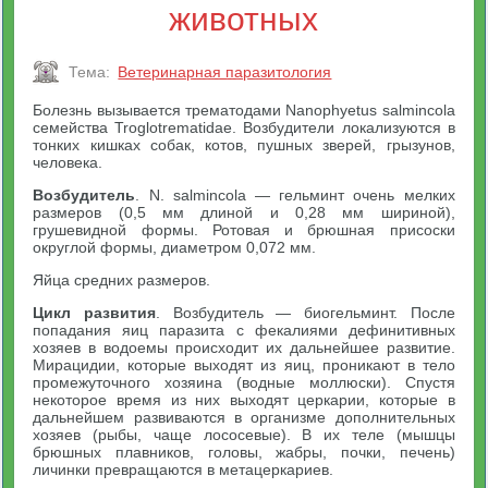
животных
Тема:
Ветеринарная паразитология
Болезнь вызывается трематодами Nanophyetus salmincola
семейства Troglotrematidae. Возбудители локализуются в
тонких кишках собак, котов, пушных зверей, грызунов,
человека.
Возбудитель
. N. salmincola — гельминт очень мелких
размеров (0,5 мм длиной и 0,28 мм шириной),
грушевидной формы. Ротовая и брюшная присоски
округлой формы, диаметром 0,072 мм.
Яйца средних размеров.
Цикл развития
. Возбудитель — биогельминт. После
попадания яиц паразита с фекалиями дефинитивных
хозяев в водоемы происходит их дальнейшее развитие.
Мирацидии, которые выходят из яиц, проникают в тело
промежуточного хозяина (водные моллюски). Спустя
некоторое время из них выходят церкарии, которые в
дальнейшем развиваются в организме дополнительных
хозяев (рыбы, чаще лососевые). В их теле (мышцы
брюшных плавников, головы, жабры, почки, печень)
личинки превращаются в метацеркариев.