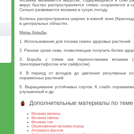
Мозаика вызывается вирусом, содержащимся в соке ра
вирус быстро распространяется тлями; сохраняется в 
Сильно развивается мозаика в сухую погоду.
Болезнь распространена широко в южной зоне (Краснодар
в центральных областях.
Меры борьбы
1. Использование для посева семян здоровых растений.
2. Ранние сроки сева, позволяющие получить более здор
3. Борьба с тлями как переносчиками мозаики (
трихлорметафосом или сайфосом).
4. В период от всходов до цветения регулярные о
пораженных растений.
5. Выращивание устойчивых сортов. К слабо поражаем
улучшенный и др.
Дополнительные материалы по теме
Мозаика малины
Мозаика свеклы
Мозаика сои
Обыкновенная мозаика огурца
Антракноз фасоли