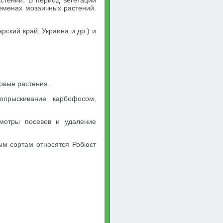
стений. В период вегетации
семенах мозаичных растений.
ский край, Украина и др.) и
овые растения.
опрыскивание карбофосом,
смотры посевов и удаление
ым сортам относятся Робюст