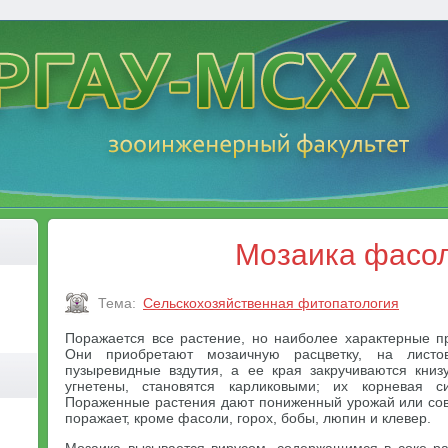
Мозаика фасо
Тема:
Сельскохозяйственная фитопатология
Поражается все растение, но наиболее характерные пр
Они приобретают мозаичную расцветку, на листо
пузыревидные вздутия, а ее края закручиваются книз
угнетены, становятся карликовыми; их корневая с
Пораженные растения дают пониженный урожай или сов
поражает, кроме фасоли, горох, бобы, люпин и клевер.