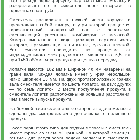
пар. Проходя через форсунку, пар захватывает мелассу и
разбрызгивает ее в смеситель через отверстия в
горизонтальной трубе.
Смеситель расположен в нижней части корпуса и
представляет собой камеру, внутри которой вращается
горизонтальный квадратный вал с лопатками,
смешивающий рассыпные комбикорма с мелассой.
Камера выполнена в виде цилиндра, верхняя часть
которого, примыкающая к питателю, сделана плоской.
Вал смесителя приводится во вращение от
индивидуального электродвигателя мощностью 5,5 квт
при 1450 об/мин через редуктор и цепную передачу.
Лопатки высотой 182 мм и шириной 48 мм наварены на
грани вала. Каждая лопатка имеет у края небольшой
изгиб шириной 13 мм. На двух противоположных гранях
вала смесителя имеется по шесть лопаток, на двух других
— по семь лопаток. В месте поступления продукта в
смеситель лопатки расположены на большем расстоянии,
чем в месте выпуска продукта.
На боковой части смесителя со стороны подачи мелассы
сделаны два смотровых окна для очистки от налипшего
продукта.
Насос поршневого типа для подачи мелассы в смеситель
имеет корпус со съемной крышкой, на которой помещен
вентиль для регулировки подачи мелассы в смеситель.