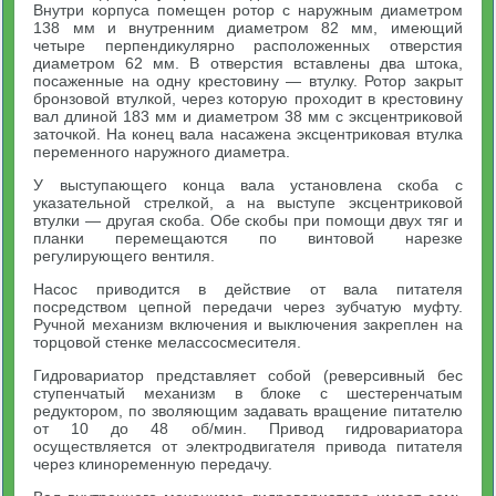
Внутри корпуса помещен ротор с наружным диаметром
138 мм и внутренним диаметром 82 мм, имеющий
четыре перпендикулярно расположенных отверстия
диаметром 62 мм. В отверстия вставлены два штока,
посаженные на одну крестовину — втулку. Ротор закрыт
бронзовой втулкой, через которую проходит в крестовину
вал длиной 183 мм и диаметром 38 мм с эксцентриковой
заточкой. На конец вала насажена эксцентриковая втулка
переменного наружного диаметра.
У выступающего конца вала установлена скоба с
указательной стрелкой, а на выступе эксцентриковой
втулки — другая скоба. Обе скобы при помощи двух тяг и
планки перемещаются по винтовой нарезке
регулирующего вентиля.
Насос приводится в действие от вала питателя
посредством цепной передачи через зубчатую муфту.
Ручной механизм включения и выключения закреплен на
торцовой стенке мелассосмесителя.
Гидровариатор представляет собой (реверсивный бес
ступенчатый механизм в блоке с шестеренчатым
редуктором, по зволяющим задавать вращение питателю
от 10 до 48 об/мин. Привод гидровариатора
осуществляется от электродвигателя привода питателя
через клиноременную передачу.