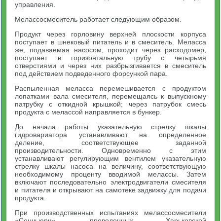
управления.
Мелассосмеситель работает следующим образом.
Продукт через горловину верхней плоскости корпуса
поступает в шнековый питатель и в смеситель. Меласса
же, подаваемая насосом, проходит через расходомер,
поступает в горизонтальную трубу с четырьмя
отверстиями и через них разбрызгивается в смеситель
под действием подведенного форсункой пара.
Распыленная меласса перемешивается с продуктом
лопатками вала смесителя, перемещаясь к выпускному
патрубку с откидной крышкой; через патрубок смесь
продукта с мелассой направляется в бункер.
До начала работы указательную стрелку шкалы
гидровариатора устанавливают на определенное
деление, соответствующее заданной
производительности. Одновременно с этим
устанавливают регулирующим вентилем указательную
стрелку шкалы насоса на величину, соответствующую
необходимому проценту вводимой мелассы. Затем
включают последовательно электродвигатели смесителя
и питателя и открывают на самотеке задвижку для подачи
продукта.
При производственных испытаниях мелассосмесители
«Сенчьюри», проведенных Харьковской