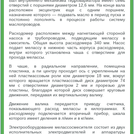
Вал внутреннего механизма гидровариатора имеет семь
отверстий с поршнями диаметром 12,6 мм. На конце вала
расположен эксцентрик еще с одним поршнем,
назначение которого — подавать масло в период пуска и
постоянно пополнять в процессе работы систему
маслопроводов.
Расходомер расположен между нагнетающей стороной
насоса и трубопроводом, подводящим мелассу в
смеситель. Общая высота расходомера 340 мм. Насос
подает мелассу в нижнюю часть корпуса расходомера,
внутри которого установлена чаша с отверстием для
прохода мелассы.
В чаше, в радиальном направлении, помещена
пластинка, а пи центру проходит ось с укрепленным на
ней пластмассовым роли ком диаметром 18 мм, вокруг
которого вращается пластмассовый диск диаметром 74
мм с отверстиями диаметром 2 мм и прорезью для
пластины, благодаря которой диск совершает круговые
движения, передавая их вертикальному валику.
Движение валика передается приводу счетчика,
показывающего расход мелассы в килограммах. К
расходомеру подключается вторичный прибор, шкала
которого имеет деления в л/мин и в кг/мин.
Электрооборудование мелассосмесителя состоит из двух
исполнительных электродвигателей и аппаратуры