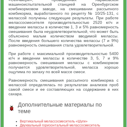
машиноиспытательной станцией на Оренбургском
комбикормовом заводе, на смешивании рассыпного
комбикорма, выработанного по рецепту № 10/25-131, с
мелассой получены следующие результаты. При работе
мелассосмесителя производительностью 2520 кг/ч и
введении мелассы в количестве 1, 3 и 5% равномерность
смешивания была неудовлетворительной, что может быть
объяснено малым количеством вводимой мелассы.
После введения большего количества мелассы (7 и 9%)
равномерность смешивания стала удовлетворительной.
При работе с максимальной производительностью 5400
кг/ч и введении мелассы в количестве 3, 5, 7 и 9%
равномерность смешивания мелассы с комбикормом
получается удовлетворительной, меласса хорошо
ощутима по запаху по всей массе смеси.
Равномерность смешивания рассыпного комбикорма с
мелассой определялась по результатам анализов проб
самой смеси и ее составляющих на содержание в них
сахара.
Дополнительные материалы по
теме
Вертикальный мелассосмеситель «Шуги»
Двухвальный горизонтальный мелассосмеситель