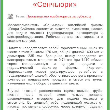
«Сенчьюри»
Тема:
Производство комбикормов за рубежом
Мелассосмеситель «Сенчьюри» английской фирмы
«Генри Саймон» состоит из питателя, смесителя, насоса
для подачи мелассы, гидровариатора, расходомера и
электрооборудования. Рабочие органы смонтированы в
сварном корпусе.
Питатель представляет собой горизонтальный шнек из
шести витков с шагом 170 мм, общей длиной 1400 мм и
диаметром 235 мм. Вращение шнеку передается от
электродвигателя мощностью 0,74 квт при 1410 об/мин
через клиноременную и цепную передачи и
гидравлический вариатор фирмы «Картер».
Гидровариатор имеет регулирующее устройство с
градуированной шкалой, обеспечивающее регулирование
количества подаваемого продукта в смеситель путем
изменения числа оборотов шнека питателя.
Внутри питателя расположена горизонтальная труба,
нижняя часть которой имеет четыре попарно
расположенных отверстия для подачи мелассы в
смеситель. Во внешней трубе, подводящей мелассу от
насоса, поставлена форсунка, через которую подается