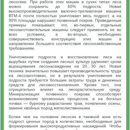
лесосеки. При работе этих машин в сухих типах леса
можно сохранить до 60% подроста. Новая
высокопроизводительная валочно-трелевочная машина
ВТМ-4 почти полностью уничтожает весь подрост, а на
90% площади нарушает почвенный покров. Приведенные
примеры показывают, что, во-первых, отдельные
лесозаготовительные машины следует применять не во
всех условиях, а во-вторых, необходимо
совершенствовать конструкцию этих машин в
направлении большего соответствия лесохозяйственным
требованиям.
Уничтожение подроста и восстановление леса на
вырубках путем создания лесных культур удлиняет сроки
выращивания лесонасаждении на 20…30 лет. Новая
техника значительно повышает производительность труда
на лесозаготовках, но в результате уничтожения ею
подроста требуются большие затраты труда и денежных
средств для лесовосстановления. Кроме того, она
отрицательно влияет на лесорастительную среду.
Минерализация почвенного покрова способствует
возникновению эрозионных процессов, а на богатых
почвах — бурному разрастанию трав, появлению осины,
замене хвойных пород мягколиственными.
Более чем на половине лесосек в таежной зоне есть
подрост ценных пород в количествах, необходимых для
формирования высокопродуктивных насаждений. Чтобы