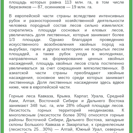
площадь которых равна 113 млн. га, в том числе
березняков — 87, осинников — 19 млн. га.
В европейской части страны вследствие интенсивных
рубок и разносторонней хозяйственной деятельности
человека породный состав лесов сильно измелился:
сократились площади сосновых и еловых лесов,
увеличилась доля лиственных, которые занимают более
1/3 площади. Однако благодаря проведению
искусственного возобновления хвойных пород на
вырубках, гарях и других категориях не покрытых лесом
площадей, а также рубок ухода в молодняках,
направленных на формирование ценных хвойных
насаждений, площадь хвойных лесов стала постепенно
увеличиваться за счет сокращения мягколиственных. В
азиатской части страны преобладают хвойные
насаждения, основное место среди которых занимает
лиственница. Доля лиственных насаждении здесь вдвое
ниже, чем в европейской части.
Горные леса Кавказа, Крыма. Карпат, Урала, Средней
Азии, Алтая, Восточной Сибири и Дальнего Востока
занимают 348 тыс. га, или 28% общей площади лесов.
Лесистость горных территорий неодинакова. К
многолесным (лесистости более 30%) относятся горные
районы Восточной Сибири, Дальнего Востока, западные
склоны Большого Кавказа и Закарпатье, к среднелесным
(лесистость 25…30%) — Алтай, Южный Урал, северные