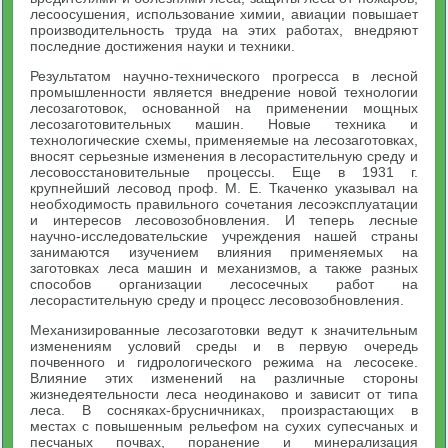
лесоосушения, использование химии, авиации повышает
производительность труда на этих работах, внедряют
последние достижения науки и техники.
Результатом научно-технического прогресса в лесной
промышленности является внедрение новой технологии
лесозаготовок, основанной на применении мощных
лесозаготовительных машин. Новые техника и
технологические схемы, применяемые на лесозаготовках,
вносят серьезные изменения в лесорастительную среду и
лесовосстановительные процессы. Еще в 1931 г.
крупнейший лесовод проф. М. Е. Ткаченко указывал на
необходимость правильного сочетания лесоэксплуатации
и интересов лесовозобновления. И теперь лесные
научно-исследовательские учреждения нашей страны
занимаются изучением влияния применяемых на
заготовках леса машин и механизмов, а также разных
способов организации лесосечных работ на
лесорастительную среду и процесс лесовозобновления.
Механизированные лесозаготовки ведут к значительным
изменениям условий среды и в первую очередь
почвенного и гидрологического режима на лесосеке.
Влияние этих изменений на различные стороны
жизнедеятельности леса неодинаково и зависит от типа
леса. В сосняках-брусничниках, произрастающих в
местах с повышенным рельефом на сухих супесчаных и
песчаных почвах, поранение и минерализация