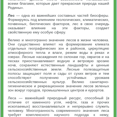
всеми благами, которые дает прекрасная природа нашей
Родины».
Лес
— одна из важнейших составных частей биосферы.
Формируясь под влиянием геологических, климатических,
почвенных, биотических факторов, лес в свою очередь
оказывает влияние на эти факторы, создает
свойственную ему особую сферу.
Велико и многогранно значение лесов в жизни человека.
Они существенно влияют на формирование климата
отдельных географических зон и районов, циркуляцию
атмосферного тепла и влаги, режим воды в реках и
озерах. Лесные насаждения по склонам гор, оврагов и на
песках приостанавливают водную и ветровую эрозию
ночв, сохраняют естественные ландшафты и ценные
сельскохозяйственные земли. Лесные полезащитные
полосы защищают поля и сады от сухих ветров и тем
способствуют получению устойчивых урожаев
сельскохозяйственных культур. Велико санитарно-
гигиеническое и рекреационное значение лесов зеленых
зон вокруг городов, промышленных центров и курортов.
Леса — важнейший природный ресурс, способный (в
отличие от каменного угля, нефти, газа и прочих
ископаемых) восстанавливаться и непрерывно служить
человеку. Многогранность современного значения леса
требует комплексного научного подхода к нему,