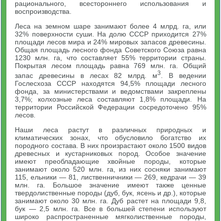
рационального, всестороннего использования и
воспроизводства.
Леса на земном шаре занимают более 4 млрд. га, или
32% поверхности суши. На долю СССР приходится 27%
площади лесов мира и 24% мировых запасов древесины.
Общая площадь лесного фонда Советского Союза равна
1230 млн. га, что составляет 55% территории страны.
Покрытая лесом площадь равна 769 млн. га. Общий
3
запас древесины в лесах 82 млрд. м
. В ведении
Гослесхоза СССР находятся 94,5% площади лесного
фонда, за министерствами и ведомствами закреплены
3,7%; колхозные леса составляют 1,8% площади. На
территории Российской Федерации сосредоточено 95%
лесов.
Наши леса растут в различных природных и
климатических зонах, что обусловило богатство их
породного состава. В них произрастают около 1500 видов
древесных и кустарниковых пород. Особое значение
имеют преобладающие хвойные породы, которые
занимают около 520 млн. га, из них сосняки занимают
115, ельники — 81, лиственничники — 269, кедрачи — 39
млн. га. Большое значение имеют также ценные
твердолиственные породы (дуб, бук, ясень и др.), которые
занимают около 30 млн. га. Дуб растет на площади 9,8,
бук — 2,5 млн. га. Все в большей степени используют
широко распространенные мягколиственные породы,