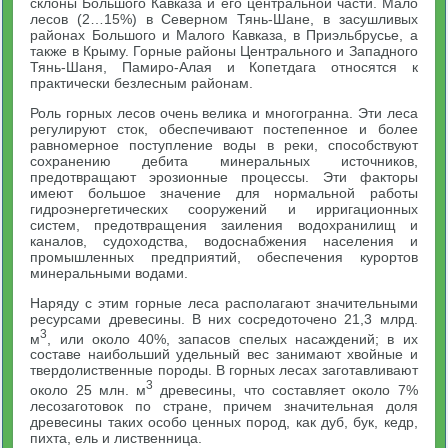
склоны Большого Кавказа и его центральной части. Мало
лесов (2…15%) в Северном Тянь-Шане, в засушливых
районах Большого и Малого Кавказа, в Приэльбрусье, а
также в Крыму. Горные районы Центрального и Западного
Тянь-Шаня, Памиро-Алая и Копетдага относятся к
практически безлесным районам.
Роль горных лесов очень велика и многогранна. Эти леса
регулируют сток, обеспечивают постепенное и более
равномерное поступление воды в реки, способствуют
сохранению дебита минеральных источников,
предотвращают эрозионные процессы. Эти факторы
имеют большое значение для нормальной работы
гидроэнергетических сооружений и ирригационных
систем, предотвращения заиления водохранилищ и
каналов, судоходства, водоснабжения населения и
промышленных предприятий, обеспечения курортов
минеральными водами.
Наряду с этим горные леса располагают значительными
ресурсами древесины. В них сосредоточено 21,3 млрд.
3
м
, или около 40%, запасов спелых насаждений; в их
составе наибольший удельный вес занимают хвойные и
твердолиственные породы. В горных лесах заготавливают
3
около 25 млн. м
древесины, что составляет около 7%
лесозаготовок по стране, причем значительная доля
древесины таких особо ценных пород, как дуб, бук, кедр,
пихта, ель и лиственница.