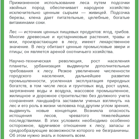
Прижизненное использование леса путем подсочки
хвойных пород обеспечивает народное хозяйство
исключительно ценным сырьем — живицей. Подсочка
березы, клена дает питательные, целебные, богатые
витаминами соки.
Лес — источник ценных пищевых продуктов: ягод, грибов.
Многие древесные и кустарниковые растения, травы и
мхи, произрастающие в лесу, имеют лекарственное
значение. В лесу обитают ценные промысловые звери и
птицы; он является ареной охотничьего хозяйства.
Научно-техническая революция, рост населения
планеты, урбанизация выдвинули дополнительные
требования к лесу. Резкое увеличение численности
городского населения, дальнейшее развитие
промышленности, усиленная эксплуатация природных
богатств, в том числе леса и грунтовых вод, рост шума,
загрязнение воды и воздуха, массовое промышленное,
жилищное и дорожное строительство без должного учета
сохранения ландшафта заставили ученых взглянуть на
лес и его роль в жизни человека под другим углом зрения,
выдвинуть новые концепции. Возникла опасность
истощения лесов, чреватого тяжелейшими
последствиями. В этих условиях необходимо особенно
осторожное, вдумчивое отношение к лесу, запасы и
средообразующие возможности которого не безграничны.
Об этом нужно знать и помнить всем.