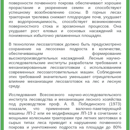
поверхности почвенного покрова обеспечивают хорошее
прорастание и укоренение семян и способствуют
успешному возобновлению сосны. В горных лесах
тракторная трелевка снижает плодородие почв, ухудшает
их водопроницаемость, способствует возникновению
поверхностного стока и эрозионных процессов. Она
ухудшает рост еловых и сосновых насаждений на
пониженных избыточно увлажненных площадях.
В технологии лесозаготовок должно быть предусмотрено
сохранение на лесосеках подроста в количестве,
обеспечивающем формирование
высокопроизводительных насаждений. Лесные научно-
исследовательские институты разработали требования к
механизированным лесозаготовкам с использованием
современных лесозаготовительных машин. Соблюдение
этих требований значительно уменьшает отрицательное
влияние механизации лесозаготовок на лес и лесную
среду.
Исследования Всесоюзного научно-исследовательского
института лесоводства и механизации лесного хозяйства
под руководством проф. А. В. Побединского (1973)
показали, что применение валочно-пакетирующей
машины ЛП-2 или ее модификации ЛП-19 в сочетании с
мощными колесными тракторами при летних заготовках в
сырых типах леса приводит к нарушению почвенного
покрова и уничтожению подроста на площади до 80%