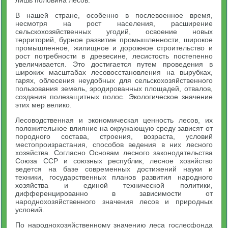
В нашей стране, особенно в послевоенное время,
несмотря на рост населения, расширение
сельскохозяйственных угодий, освоение новых
территорий, бурное развитие промышленности, широкое
промышленное, жилищное и дорожное строительство и
рост потребности в древесине, лесистость постепенно
увеличивается. Это достигается путем проведения в
широких масштабах лесовосстановления на вырубках,
гарях, облесения неудобных для сельскохозяйственного
пользования земель, эродированных площадей, отвалов,
создания полезащитных полос. Экологическое значение
этих мер велико.
Лесоводственная и экономическая ценность лесов, их
положительное влияние на окружающую среду зависят от
породного состава, строения, возраста, условий
местопроизрастания, способов ведения в них лесного
хозяйства. Согласно Основам лесного законодательства
Союза ССР и союзных республик, лесное хозяйство
ведется на базе современных достижений науки и
техники, государственных планов развития народного
хозяйства и единой технической политики,
дифференцированно в зависимости от
народнохозяйственного значения лесов и природных
условий.
По народнохозяйственному значению леса гослесфонда