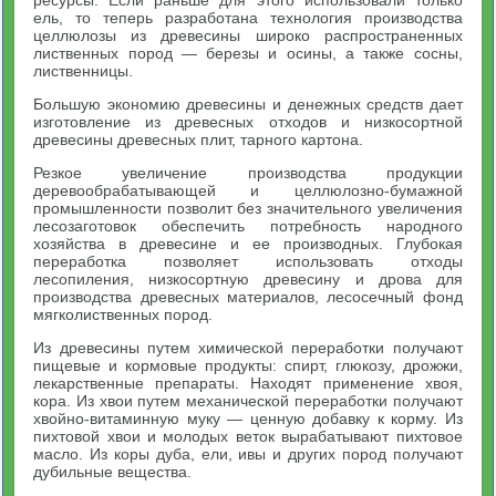
ель, то теперь разработана технология производства
целлюлозы из древесины широко распространенных
лиственных пород — березы и осины, а также сосны,
лиственницы.
Большую экономию древесины и денежных средств дает
изготовление из древесных отходов и низкосортной
древесины древесных плит, тарного картона.
Резкое увеличение производства продукции
деревообрабатывающей и целлюлозно-бумажной
промышленности позволит без значительного увеличения
лесозаготовок обеспечить потребность народного
хозяйства в древесине и ее производных. Глубокая
переработка позволяет использовать отходы
лесопиления, низкосортную древесину и дрова для
производства древесных материалов, лесосечный фонд
мягколиственных пород.
Из древесины путем химической переработки получают
пищевые и кормовые продукты: спирт, глюкозу, дрожжи,
лекарственные препараты. Находят применение хвоя,
кора. Из хвои путем механической переработки получают
хвойно-витаминную муку — ценную добавку к корму. Из
пихтовой хвои и молодых веток вырабатывают пихтовое
масло. Из коры дуба, ели, ивы и других пород получают
дубильные вещества.