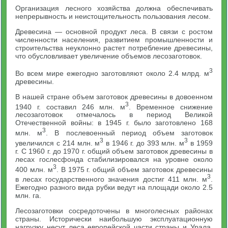
Организация лесного хозяйства должна обеспечивать
непрерывность и неистощительность пользования лесом.
Древесина — основной продукт леса. В связи с ростом
численности населения, развитием промышленности и
строительства неуклонно растет потребление древесины,
что обусловливает увеличение объемов лесозаготовок.
3
Во всем мире ежегодно заготовляют около 2.4 млрд. м
древесины.
В нашей стране объем заготовок древесины в довоенном
3
1940 г. составил 246 млн. м
. Временное снижение
лесозаготовок отмечалось в период Великой
Отечественной войны: в 1945 г. было заготовлено 168
3
млн. м
. В послевоенный период объем заготовок
3
3
увеличился с 214 млн. м
в 1946 г. до 393 млн. м
в 1959
г. С 1960 г. до 1970 г. общий объем заготовок древесины в
лесах гослесфонда стабилизировался на уровне около
3
400 млн. м
. В 1975 г. общий объем заготовок древесины
3
в лесах государственного значения достиг 411 млн. м
.
Ежегодно разного вида рубки ведут на площади около 2.5
млн. га.
Лесозаготовки сосредоточены в многолесных районах
страны. Исторически наибольшую эксплуатационную
нагрузку несут леса европейской части страны и Урала.