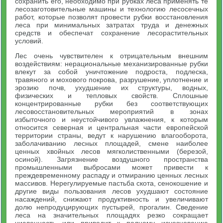
сохранить его, необходимо при рубках леса применять те
лесозаготовительные машины и технологию лесосечных
работ, которые позволят провести рубки восстановления
леса при минимальных затратах труда и денежных
средств и обеспечат сохранение лесорастительных
условий.
Лес очень чувствителен к отрицательным внешним
воздействиям: нерациональные механизированные рубки
влекут за собой уничтожение подроста, подлеска,
травяного и мохового покрова, разрушение, уплотнение и
эрозию почв, ухудшение их структуры, водных,
физических и тепловых свойств. Сплошные
концентрированные рубки без соответствующих
лесовосстановительных мероприятий в зонах
избыточного и неустойчивого увлажнения, к которым
относится северная и центральная части европейской
территории страны, ведут к нарушению влагооборота,
заболачиванию лесных площадей, смене наиболее
ценных хвойных лесов мягколиственными (березой,
осиной). Загрязнение воздушного пространства
промышленными выбросами может привести к
преждевременному распаду и отмиранию ценных лесных
массивов. Нерегулируемые пастьба скота, сенокошение и
другие виды пользования лесов ухудшают состояние
насаждений, снижают продуктивность и увеличивают
долю непродуцирующих пустырей, прогалин. Сведение
леса на значительных площадях резко сокращает
численность или приводит к полному исчезновению