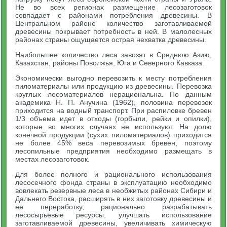
Не во всех регионах размещение лесозаготовок
совпадает с районами потребления древесины. В
Центральном районе количество заготавливаемой
древесины покрывает потребность в ней. В малолесных
районах страны ощущается острая нехватка древесины.
Наибольшее количество леса завозят в Среднюю Азию,
Казахстан, районы Поволжья, Юга и Северного Кавказа.
Экономически выгодно перевозить к месту потребления
пиломатериалы или продукцию из древесины. Перевозка
круглых лесоматериалов нерациональна. По данным
академика Н. П. Анучина (1962), половина перевозок
приходится на водный транспорт. При распиловке бревен
1/3 объема идет в отходы (горбыли, рейки и опилки),
которые во многих случаях не используют. На долю
конечной продукции (сухих пиломатериалов) приходится
не более 45% веса перевозимых бревен, поэтому
лесопильные предприятия необходимо размещать в
местах лесозаготовок.
Для более полного и рационального использования
лесосечного фонда страны в эксплуатацию необходимо
вовлекать резервные леса в необжитых районах Сибири и
Дальнего Востока, расширять в них заготовку древесины и
ее переработку, рационально разрабатывать
лесосырьевые ресурсы, улучшать использование
заготавливаемой древесины, увеличивать химическую