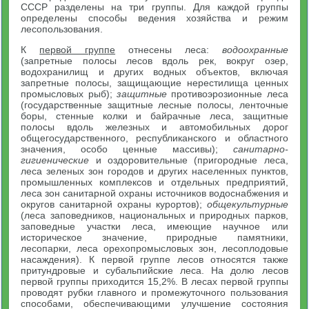
СССР разделены на три группы. Для каждой группы
определены способы ведения хозяйства и режим
лесопользования.
К
первой группе
отнесены леса:
водоохранные
(запретные полосы лесов вдоль рек, вокруг озер,
водохранилищ и других водных объектов, включая
запретные полосы, защищающие нерестилища ценных
промысловых рыб);
защитные
противоэрозионные леса
(государственные защитные лесные полосы, ленточные
боры, стенные колки и байрачные леса, защитные
полосы вдоль железных и автомобильных дорог
общегосударственного, республиканского и областного
значения, особо ценные массивы);
санитарно-
гигиенические
и оздоровительные (пригородные леса,
леса зеленых зон городов и других населенных пунктов,
промышленных комплексов и отдельных предприятий,
леса зон санитарной охраны источников водоснабжения и
округов санитарной охраны курортов);
общекультурные
(леса заповедников, национальных и природных парков,
заповедные участки леса, имеющие научное или
историческое значение, природные памятники,
лесопарки, леса орехопромысловых зон, лесоплодовые
насаждения). К первой группе лесов относятся также
притундровые и субальпийские леса. На долю лесов
первой группы приходится 15,2%. В лесах первой группы
проводят рубки главного и промежуточного пользования
способами, обеспечивающими улучшение состояния