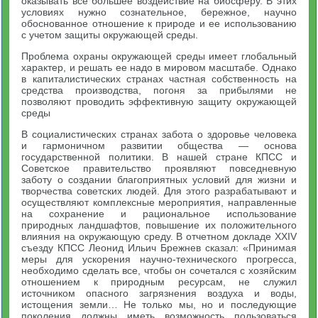
оказывать все большее воздействие на биосферу. В этих
условиях нужно сознательное, бережное, научно
обоснованное отношение к природе и ее использованию
с учетом защиты окружающей среды.
Проблема охраны окружающей среды имеет глобальный
характер, и решать ее надо в мировом масштабе. Однако
в капиталистических странах частная собственность на
средства производства, погоня за прибылями не
позволяют проводить эффективную защиту окружающей
среды
В социалистических странах забота о здоровье человека
и гармоничном развитии общества — основа
государственной политики. В нашей стране КПСС и
Советское правительство проявляют повседневную
заботу о создании благоприятных условий для жизни и
творчества советских людей. Для этого разрабатывают и
осуществляют комплексные мероприятия, направленные
на сохранение и рациональное использование
природных ландшафтов, повышение их положительного
влияния на окружающую среду. В отчетном докладе XXIV
съезду КПСС Леонид Ильич Брежнев сказал: «Принимая
меры для ускорения научно-технического прогресса,
необходимо сделать все, чтобы он сочетался с хозяйским
отношением к природным ресурсам, не служил
источником опасного загрязнения воздуха и воды,
истощения земли… Не только мы, но и последующие
поколения должны иметь возможность пользоваться