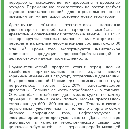
переработку низкокачественной древесины и древесных
отходов. Перемещение лесозаготовок на восток требует
крупных капиталовложений для строительства новых
предприятий, жилья, дорог, освоения новых территорий.
Достигнутые объемы лесозаготовок полностью
удовлетворяют потребности народного хозяйства в
древесине и обеспечивают экспортные закупки. В 1975 г.
экспорт круглых лесоматериалов и пиломатериалов в
пересчете на круглые лесоматериалы составил около 30
3
млн. м
. Кроме того, экспортируется значительное
количество продукции деревообрабатывающей и
целлюлозно-бумажной промышленности.
Научно-технический прогресс ставит перед лесным
хозяйством принципиально новые задачи, вносит
коренные изменения в структуру потребления древесины.
В дореволюционной России для промышленных нужд
потреблялось только 15…20% заготавливаемой
древесины. Большая ее часть потреблялась на топливо.
О масштабах потребления дров можно судить по такому
примеру. В зимний сезон только Москве требовалось
ежедневно до 600…800 вагонов дров. Теперь в связи с
неуклонным увеличением в топливно-энергетическом
балансе природного газа, нефтепродуктов и
электроэнергии доля дров уменьшается. Дрова все шире
используют в качестве технологического сырья для
целлюлозно-бумажной и дерсвоперерабатывающей