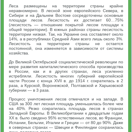
Леса размещены на территории страны крайне
неравномерно. В лесной зоне европейского Севера, в
Сибири и на Дальнем Востоке сосредоточены основные
площади лесов. Лесистость их достигает 60…75%
(лесистость — отношение покрытой лесом площади к
общей территории). В южных районах страны лесистость
территории низкая. Так, на Украине она составляет около
14%, а в республиках Средней Азии всего лишь около 3%.
Лесистость на территории страны не остается
постоянной, она изменяется в зависимости от системы
хозяйства.
До Великой Октябрьской социалистической революции по
мере развития капиталистического способа производства
в России, как и в других странах, леса усиленно
истребляли. Лесистость многих губерний европейской
части России с конца XVII в. до 1914 г. сократилась в 2
раза, а Курской, Воронежской, Полтавской и Харьковской
губернии — в 3 раза.
Процесс уничтожения лесов отмечался и на западе. В
США за 300 лет лесная площадь уменьшилась более чем
на 40%. Резко сократилась площадь лесов в странах
Западной Европы. В Великобритании к двадцатым годам
XX в. было сведено 95% естественных лесов, во Франции,
Испании, Бельгии, Италии и Греции — от 80 до 90%. Даже
в северных странах — Швеции и Финляндии сохранилась
лишь половина лесов.