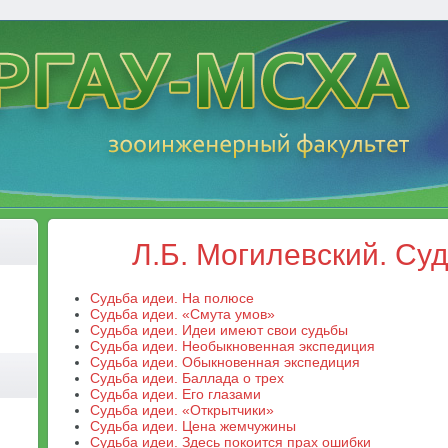
Л.Б. Могилевский. Су
Судьба идеи. На полюсе
Судьба идеи. «Смута умов»
Судьба идеи. Идеи имеют свои судьбы
Судьба идеи. Необыкновенная экспедиция
Судьба идеи. Обыкновенная экспедиция
Судьба идеи. Баллада о трех
Судьба идеи. Его глазами
Судьба идеи. «Открытчики»
Судьба идеи. Цена жемчужины
Судьба идеи. Здесь покоится прах ошибки