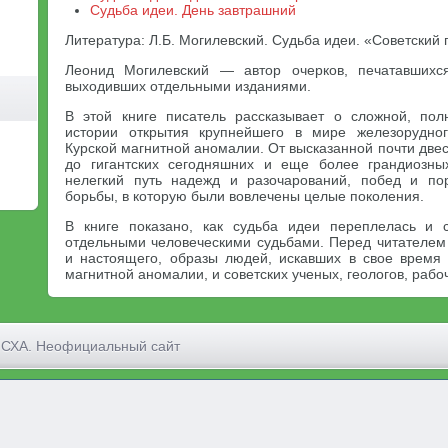
Судьба идеи. День завтрашний
Литература: Л.Б. Могилевский. Судьба идеи. «Советский 
Леонид Могилевский — автор очерков, печатавшихс
выходивших отдельными изданиями.
В этой книге писатель рассказывает о сложной, пол
истории открытия крупнейшего в мире железорудно
Курской магнитной аномалии. От высказанной почти двес
до гигантских сегодняшних и еще более грандиозны
нелегкий путь надежд и разочарований, побед и по
борьбы, в которую были вовлечены целые поколения.
В книге показано, как судьба идеи переплелась и
отдельными человеческими судьбами. Перед читателем
и настоящего, образы людей, искавших в свое время
магнитной аномалии, и советских ученых, геологов, рабо
МСХА. Неофициальный сайт