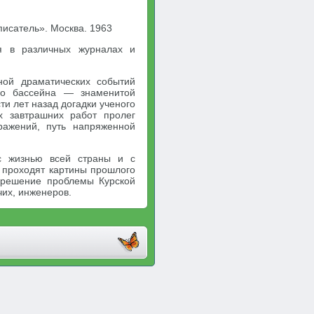
писатель». Москва. 1963
я в различных журналах и
ной драматических событий
го бассейна — знаменитой
ти лет назад догадки ученого
х завтрашних работ пролег
ражений, путь напряженной
 с жизнью всей страны и с
 проходят картины прошлого
 решение проблемы Курской
чих, инженеров.