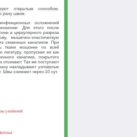
руют открытым способом,
ю рану швом.
-инфекционных осложнений
мошонки. Для этого после
нки и циркулярного разреза
жу, мышечно-эластическую
з семенных канатиков. При
ть ткани мошонки по всей
 лигатуру, пропуская ее как
нного канатика, покрытого
к отсекают. Так же поступают
рану накладывают узловатые
. Швы снимают через 10 сут.
зы у кобелей
ивотных