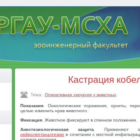
Кастрация кобе
Тема:
Оперативная хирургия у животных
Показания
. Онкологические поражения, орхиты, пери
целью изменить нрав животного.
Фиксация
. Животное фиксируют в спинном положении.
Анестезиологическая защита
. Применяют о
нейролептаналгезию
в сочетании с местной инфильтрац
разреза мошонки.