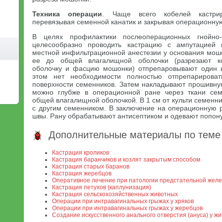
Техника операции
. Чаще всего кобелей кастри
перевязывая семенной канатик и закрывая операционну
В целях профилактики послеоперационных гнойно
целесообразно проводить кастрацию с ампутацией 
местной инфильтрационной анестезии у основания мошо
ее до общей влагалищной оболочки (разрезают ко
оболочку и фасцию мошонки) отпрепаровывают один и
этом нет необходимости полностью отпрепарирова
поверхности семенников. Затем накладывают прошивную
можно глубже в операционной ране через ткани семе
общей влагалищной оболочкой. В 1 см от культи семенни
с другим семенником. В заключение на операционную 
швы. Рану обрабатывают антисептиком и одевают попону
Дополнительные материалы по теме
Кастрация кроликов
Кастрация баранчиков и козлят закрытым способом
Кастрация старых баранов
Кастрация жеребцов
Оперативное лечение при патологии предстательной желе
Кастрация петухов (каплунизация)
Кастрация сельскохозяйственных животных
Операции при интравагинальных грыжах у хряков
Операции при интравагинальных грыжах у жеребцов
Создание искусственного анального отверстия (ануса) у ж