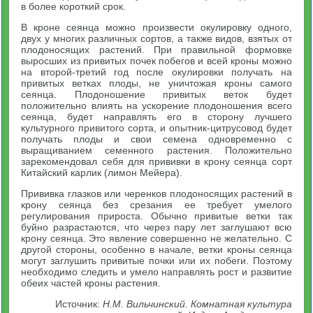
в более короткий срок.
В кроне сеянца можно произвести окулировку одного,
двух у многих различных сортов, а также видов, взятых от
плодоносящих растений. При правильной формовке
выросших из привитых почек побегов и всей кроны можно
на второй-третий год после окулировки получать на
привитых ветках плоды, не уничтожая кроны самого
сеянца. Плодоношение привитых веток будет
положительно влиять на ускорение плодоношения всего
сеянца, будет направлять его в сторону лучшего
культурного привитого сорта, и опытник-цитрусовод будет
получать плоды и свои семена одновременно с
выращиванием семенного растения. Положительно
зарекомендовал себя для прививки в крону сеянца сорт
Китайский карлик (лимон Мейера).
Прививка глазков или черенков плодоносящих растений в
крону сеянца без срезания ее требует умелого
регулирования прироста. Обычно привитые ветки так
буйно разрастаются, что через пару лет заглушают всю
крону сеянца. Это явление совершенно не желательно. С
другой стороны, особенно в начале, ветки кроны сеянца
могут заглушить привитые почки или их побеги. Поэтому
необходимо следить и умело направлять рост и развитие
обеих частей кроны растения.
Источник:
Н.М. Вильчинский. Комнатная культура