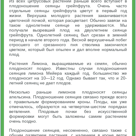
Из всех цитрусовых растений раньше всего вступают в
плодоношение сеянцы грейпфрута. Очень часто
отдельные сеянцы грейпфрута цветут в первый год
жизни. Верхушка молодого растения заканчивается
цветочной почкой, которая расцветает. Обычно завязи на
таком однолетнем сеянце не удерживаются. Мы
получали вызревший плод на двухлетнем сеянце
грейпфрута. Однолетний сеянец был срезан в зимний
период в начале второго года. Весной верхушечный побег
отросшего от срезанного пня стволика закончился
цветком, который был опылен и дал вполне нормальный
плод.
Растения Лимона, выращиваемые из семян, обычно
плодоносят поздно. Известны случаи плодоношения
сеянцев лимона Мейера каждый год, большинство же
плодоносит на 10—12 год. Однако бывает так, что и 20-
летний сеянец не дает плодов.
Несколько раньше лимонов плодоносят сеянцы
апельсина. Плодоношение сеянцев связано прежде всего
с правильным формированием кроны. Плоды, как уже
отмечалось, образуются на четвертом-шестом порядках
ветвления. Плодовые почки без искусственной
формировки могут быть заложены самим растением
очень поздно.
Плодоношение сеянцев, несомненно, связано также с
общим развитием растения, с наличием в кроне веток