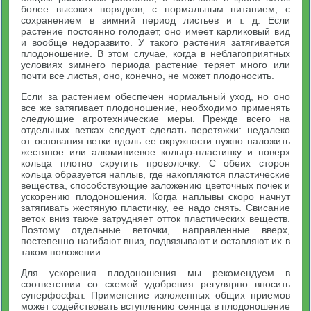
более высоких порядков, с нормальным питанием, с
сохранением в зимний период листьев и т. д. Если
растение постоянно голодает, оно имеет карликовый вид
и вообще недоразвито. У такого растения затягивается
плодоношение. В этом случае, когда в неблагоприятных
условиях зимнего периода растение теряет много или
почти все листья, оно, конечно, не может плодоносить.
Если за растением обеспечен нормальный уход, но оно
все же затягивает плодоношение, необходимо применять
следующие агротехнические меры. Прежде всего на
отдельных ветках следует сделать перетяжки: недалеко
от основания ветки вдоль ее окружности нужно наложить
жестяное или алюминиевое кольцо-пластинку и поверх
кольца плотно скрутить проволочку. С обеих сторон
кольца образуется наплыв, где накопляются пластические
вещества, способствующие заложению цветочных почек и
ускорению плодоношения. Когда наплывы скоро начнут
затягивать жестяную пластинку, ее надо снять. Свисание
веток вниз также затрудняет отток пластических веществ.
Поэтому отдельные веточки, направленные вверх,
постепенно нагибают вниз, подвязывают и оставляют их в
таком положении.
Для ускорения плодоношения мы рекомендуем в
соответствии со схемой удобрения регулярно вносить
суперфосфат. Применение изложенных общих приемов
может содействовать вступлению сеянца в плодоношение