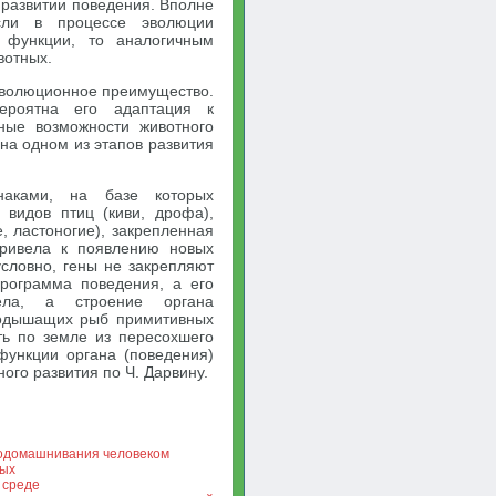
 развитии поведения. Вполне
сли в процессе эволюции
 функции, то аналогичным
вотных.
эволюционное преимущество.
ероятна его адаптация к
ные возможности животного
на одном из этапов развития
наками, на базе которых
 видов птиц (киви, дрофа),
, ластоногие), закрепленная
привела к появлению новых
словно, гены не закрепляют
рограмма поведения, а его
ела, а строение органа
кодышащих рыб примитивных
ть по земле из пересохшего
функции органа (поведения)
ого развития по Ч. Дарвину.
 одомашнивания человеком
ных
 среде