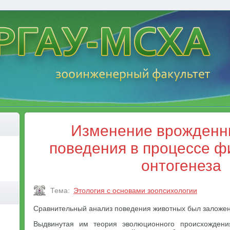
Изменение врожденн
поведения в процессе ф
онтогенеза
Тема:
Этология с основами зоопсихологии
Сравнительный анализ поведения животных был заложен
Выдвинутая им теория эволюционного происхождени