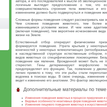
автора, и его последователей к мысли об эволюционном
логичным выглядит предположение о том, что е
совершенствовалось строение тела животных и его
изменениям должно было подвергнуться и поведение жи
Сложные формы поведения следует рассматривать как 
Чем сложнее поведение животного, тем более в
изменившимся условиям жизни. И чем ниже адаптив
(включая поведение), тем вероятнее исчезновение вида 
жизни на Земле.
Естественный отбор оперирует физическими приз
формируется поведение. Утрата крыльев у некоторых
конечностей у некоторых млекопитающих (китообразные
в наследственной структуре естественным отбором, 
видов животных со специфическими локомоциями. Безу
поведение как явление. Врожденной может быть не п
стереотип. Гены детерминируют морфологию т
предопределяет его функцию. Так, появление у двоя
легких привело к тому, что эти рыбы стали переполза
водоема в поисках воды. В свою очередь, изменение 
ведет к изменению его анатомии. Это фактор эволюционн
Дополнительные материалы по теме
Изменения поведения животных в процессе приручения и
Видовые особенности неактивных форм поведения живот
Изменение пищевого поведения животных в искусственной