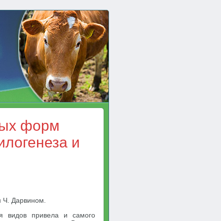
ых форм
илогенеза и
 Ч. Дарвином.
я видов привела и самого