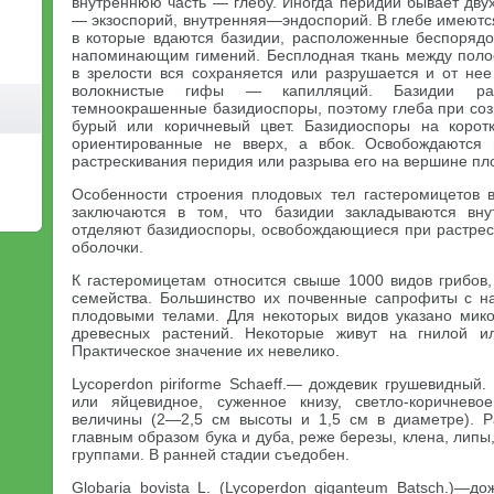
внутреннюю часть — глебу. Иногда перидий бывает дву
— экзоспорий, внутренняя—эндоспорий. В глебе имеютс
в которые вдаются базидии, расположенные беспоряд
напоминающим гимений. Бесплодная ткань между поло
в зрелости вся сохраняется или разрушается и от нее
волокнистые гифы — капилляций. Базидии раз
темноокрашенные базидиоспоры, поэтому глеба при соз
бурый или коричневый цвет. Базидиоспоры на коротк
ориентированные не вверх, а вбок. Освобождаются
растрескивания перидия или разрыва его на вершине пло
Особенности строения плодовых тел гастеромицетов 
заключаются в том, что базидии закладываются вн
отделяют базидиоспоры, освобождающиеся при растрес
оболочки.
К гастеромицетам относится свыше 1000 видов грибов
семейства. Большинство их почвенные сапрофиты с 
плодовыми телами. Для некоторых видов указано мик
древесных растений. Некоторые живут на гнилой и
Практическое значение их невелико.
Lycoperdon piriforme Schaeff.— дождевик грушевидный
или яйцевидное, суженное книзу, светло-коричнев
величины (2—2,5 см высоты и 1,5 см в диаметре). Р
главным образом бука и дуба, реже березы, клена, липы,
группами. В ранней стадии съедобен.
Globaria bovista L. (Lycoperdon giganteum Batsch.)—до