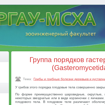
Группа порядков гаст
(Gasteromycetid
Тема:
Грибы и грибные болезни деревьев и кустарн
У грибов этого порядка плодовые тела совершенно закры
По форме преимущественно шаровидные, округлые, 
некоторых звездчатые или в виде корзиночки с яичкам
плодового тела. В плодовом теле различают оболочк