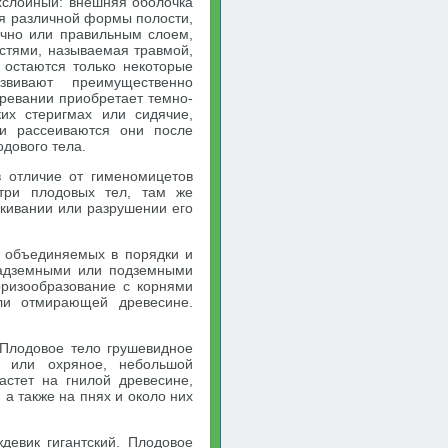
хслойный: внешняя оболочка
я различной формы полости,
очно или правильным слоем,
стями, называемая травмой,
 остаются только некоторые
вивают преимущественно
ревании приобретает темно-
их стеригмах или сидячие,
 и рассеиваются они после
дового тела.
в отличие от гименомицетов
утри плодовых тел, там же
кивании или разрушении его
, объединяемых в порядки и
надземными или подземными
оризообразование с корнями
ли отмирающей древесине.
. Плодовое тело грушевидное
ое или охряное, небольшой
астет на гнилой древесине,
 а также на пнях и около них
ждевик гигантский. Плодовое