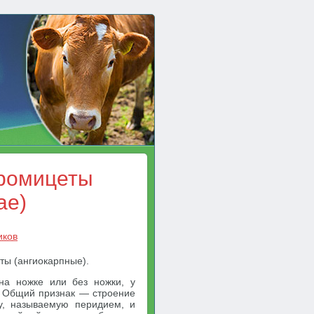
еромицеты
ae)
иков
ты (ангиокарпные).
на ножке или без ножки, у
и. Общий признак — строение
у, называемую перидием, и