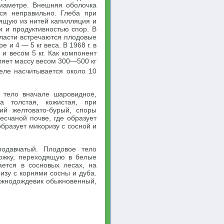
иаметре. Внешняя оболочка
тся неправильно. Глеба при
ящую из нитей капилляция и
 и продуктивностью спор. В
ласти встречаются плодовые
 и 4 — 5 кг веса. В 1968 г. в
 и весом 5 кг. Как компонент
ляет массу весом 300—500 кг
теле насчитывается около 10
е тело вначале шаровидное,
а толстая, кожистая, при
ий желтовато-бурый, споры
есчаной почве, где образует
 образует микоризу с сосной и
родавчатый. Плодовое тело
ножку, переходящую в белые
ется в сосновых лесах, на
изу с корнями сосны и дуба.
 ложнодождевик обыкновенный,