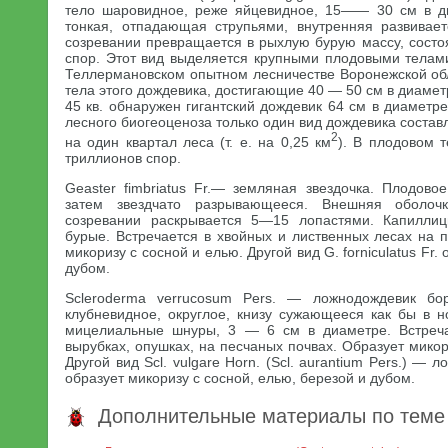
тело шаровидное, реже яйцевидное, 15—— 30 см в д
тонкая, отпадающая струпьями, внутренняя развивае
созревании превращается в рыхлую бурую массу, состо
спор. Этот вид выделяется крупными плодовыми телами
Теллермановском опытном лесничестве Воронежской об
тела этого дождевика, достигающие 40 — 50 см в диаметре
45 кв. обнаружен гигантский дождевик 64 см в диаметре
лесного биогеоценоза только один вид дождевика состав
2
на один квартал леса (т. е. на 0,25 км
). В плодовом 
триллионов спор.
Geaster fimbriatus Fr.— земляная звездочка. Плодово
затем звездчато разрывающееся. Внешняя оболочк
созревании раскрывается 5—15 лопастями. Капиллиц
бурые. Встречается в хвойных и лиственных лесах на п
микоризу с сосной и елью. Другой вид G. forniculatus Fr.
дубом.
Scleroderma verrucosum Pers. — ложнодождевик бо
клубневидное, округлое, книзу сужающееся как бы в 
мицелиальные шнуры, 3 — 6 см в диаметре. Встреча
вырубках, опушках, на песчаных почвах. Образует микор
Другой вид Scl. vulgare Horn. (Scl. aurantium Pers.) —
образует микоризу с сосной, елью, березой и дубом.
Дополнительные материалы по теме