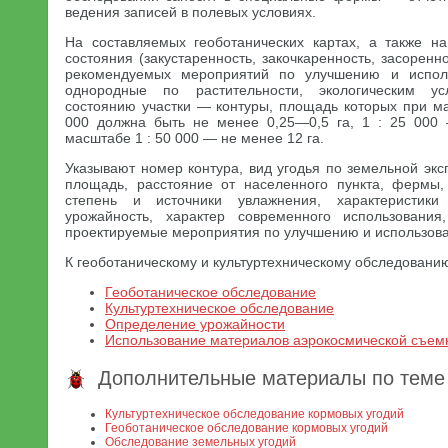
ведения записей в полевых условиях.
На составляемых геоботанических картах, а также на 
состояния (закустаренность, закочкаренность, засоренн
рекомендуемых мероприятий по улучшению и испол
однородные по растительности, экологическим у
состоянию участки — контуры, площадь которых при ма
000 должна быть не менее 0,25—0,5 га, 1 : 25 000
масштабе 1 : 50 000 — не менее 12 га.
Указывают номер контура, вид угодья по земельной экс
площадь, расстояние от населенного пункта, фермы,
степень и источники увлажнения, характеристики
урожайность, характер современного использования,
проектируемые мероприятия по улучшению и использов
К геоботаническому и культуртехническому обследованию
Геоботаническое обследование
Культуртехническое обследование
Определение урожайности
Использование материалов аэрокосмической съем
Дополнительные материалы по теме
Культуртехническое обследование кормовых угодий
Геоботаническое обследование кормовых угодий
Обследование земельных угодий