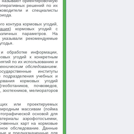
о называют ориентировочную
 оперативных решений по их
ководители и специалисты
риода.
го контура кормовых угодий,
зация
) кормовых угодий с
азличных параметров. На
м указывали рекомендуемые
угодья.
и обработке информации,
овых угодий к конкретным
ятий по их использованию и
ехническим обследованием
.
ударственные институты
е подразделения учебных и
едования кормовых угодий
еоботаников, почвоведов,
, зоотехников, мелиораторов
ющих или проектируемых
природным массивам (пойма
ртографической основой для
атериалы аэрофотосъемки,
почвенных карт на кормовые
нное обследование. Данные
ные и предназначенные для