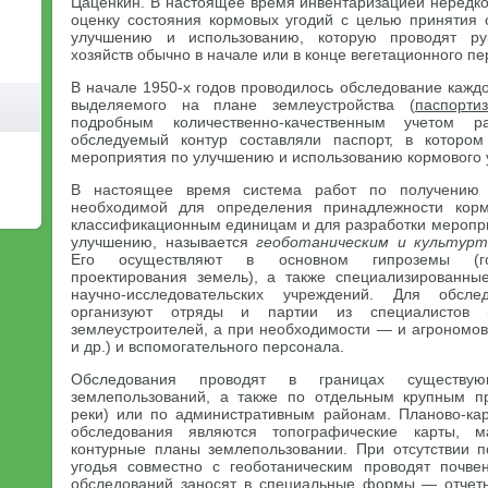
Цаценкин. В настоящее время инвентаризацией нередк
оценку состояния кормовых угодий с целью принятия
улучшению и использованию, которую проводят ру
хозяйств обычно в начале или в конце вегетационного пе
В начале 1950-х годов проводилось обследование каждо
выделяемого на плане землеустройства (
паспорти
подробным количественно-качественным учетом р
обследуемый контур составляли паспорт, в которо
мероприятия по улучшению и использованию кормового 
В настоящее время система работ по получению 
необходимой для определения принадлежности корм
классификационным единицам и для разработки меропри
улучшению, называется
геоботаническим и культурт
Его осуществляют в основном гипроземы (гос
проектирования земель), а также специализированны
научно-исследовательских учреждений. Для обсл
организуют отряды и партии из специалистов (г
землеустроителей, а при необходимости — и агрономов
и др.) и вспомогательного персонала.
Обследования проводят в границах существу
землепользований, а также по отдельным крупным 
реки) или по административным районам. Планово-ка
обследования являются топографические карты, м
контурные планы землепользовании. При отсутствии 
угодья совместно с геоботаническим проводят почве
обследований заносят в специальные формы — отчет