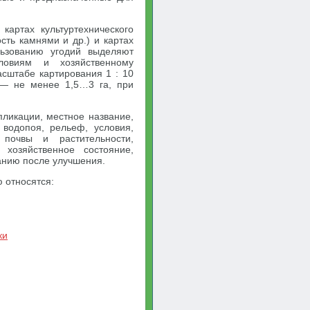
картах культуртехнического
ость камнями и др.) и картах
ьзованию угодий выделяют
словиям и хозяйственному
сштабе картирования 1 : 10
 — не менее 1,5…3 га, при
пликации, местное название,
 водопоя, рельеф, условия,
 почвы и растительности,
 хозяйственное состояние,
анию после улучшения.
 относятся:
ки