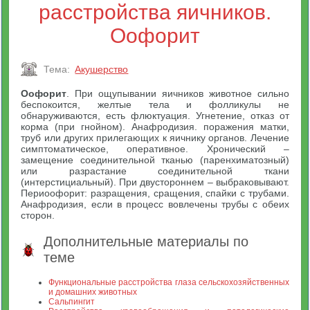
расстройства яичников.
Оофорит
Тема:
Акушерство
Оофорит
. При ощупывании яичников животное сильно
беспокоится, желтые тела и фолликулы не
обнаруживаются, есть флюктуация. Угнетение, отказ от
корма (при гнойном). Анафродизия. поражения матки,
труб или других прилегающих к яичнику органов. Лечение
симптоматическое, оперативное. Хронический –
замещение соединительной тканью (паренхиматозный)
или разрастание соединительной ткани
(интерстициальный). При двустороннем – выбраковывают.
Периоофорит: разращения, сращения, спайки с трубами.
Анафродизия, если в процесс вовлечены трубы с обеих
сторон.
Дополнительные материалы по
теме
Функциональные расстройства глаза сельскохозяйственных
и домашних животных
Сальпингит