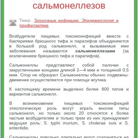
сальмонеллезов
Тема:
Зоонозные инфекции. Эпидемиология и
профилактика
Возбудители пищевых токсикоинфекций вместе с
бактериями брюшного тифа и паратифов объединяются
в большой род сальмонелл, а вызываемые ими
заболевания называются
сальмонеллезами
(за
исключением брюшного тифа и паратифов).
Сальмонеллы представляют собой палочки с
закругленными концами длиной 2—4 мкм и толщиной 0,5
мкм. Спор не образуют. Сальмонеллы обычно подвижны:
движение осуществляется при помощи жгутика.
К настоящему времени выделено более 800 типов и
вариантов сальмонелл.
В возникновении пищевых токсикоинфекций
этиологическую роль могут играть многие типы
сальмонелл, но только около 20 относятся к более
частым возбудителям и только трем из них принадлежит
ведущая роль: S. typhi murium, S. cholerae suis и S.
enteritidis.
Сальмонеллы довольно длительно могут сохраняться на