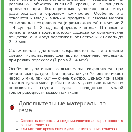
различных объектах внешней среды, а в пищевых
продуктах при благоприятных условиях они могут
размножаться в огромном количестве. Особенно это
относится к мясу и мясным продукта. В свежем молоке
сальмонеллы сохраняются (и размножаются) в течение 2
—4 сут, до 1—2 нед на фруктах и ягодах. В навозе и
почве, а также в воде, в которой содержатся органические
вещества, они могут переживать от нескольких недель до
2—3 мес.
Сальмонеллы длительно сохраняются на питательных
средах, используемых для других кишечных инфекций,
при редких пересевах (1 раз в 3—4 мес).
Особенно длительно сальмонеллы сохраняются при
низкой температуре. При нагревании до 70° они погибают
через 5 мин, при 80° — очень быстро. Однако при варке
толстых кусков мяса, рыбы они могут довольно длительно
переживать внутри куска вследствие малой
теплопроводности мышечной ткани.
Дополнительные материалы по
теме
Эпизоотологическая и эпидемиологическая характеристика
сальмонеллезов
Клинические проявления и диагностика сальмонеллезов