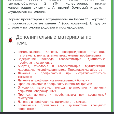
гаммаглобулинов 2 г%, холестерина, низкая
концентрация витамина А, низкий белковый индекс –
акушерская патология.
Норма: прогестерон с эстрадиолом не более 35, кортизол
с прогестероном не менее 7 (соотношения). В другом
случае – патология родовая и послеродовая.
Дополнительные материалы по
теме
Гемолитическая болезнь новорожденных: этиология,
патогенез, клиника, диагностика, лечение, профилактика
Задержание последа классификация, диагностика,
профилактика, лечение
Аборты, этиология и классификация. Мумификация,
мацерация, путрификация плода. Профилактика абортов
Лечение и профилактика при нитратно-нитритном
токсикозе
Лечение и профилактика мочекаменной болезни
Прогноз, лечение и профилактика гипокальциемии
Этиология, патогенез, методы диагностики и лечения
асфиксии новорожденных
Прогноз, лечение и профилактика при хронической
гематурии
Лечение и профилактика никелевого токсикоза
Клинические проявления и диагностика клещевого
спирохетоза