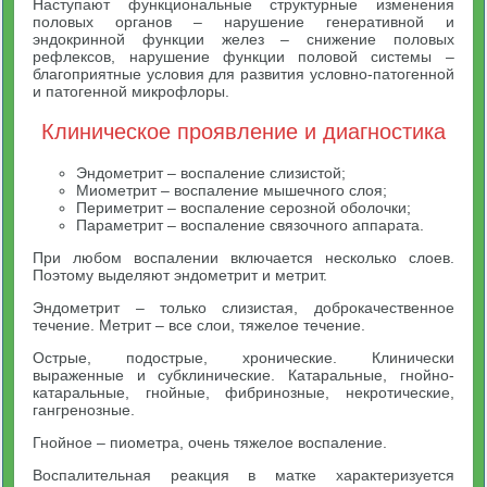
Наступают функциональные структурные изменения
половых органов – нарушение генеративной и
эндокринной функции желез – снижение половых
рефлексов, нарушение функции половой системы –
благоприятные условия для развития условно-патогенной
и патогенной микрофлоры.
Клиническое проявление и диагностика
Эндометрит – воспаление слизистой;
Миометрит – воспаление мышечного слоя;
Периметрит – воспаление серозной оболочки;
Параметрит – воспаление связочного аппарата.
При любом воспалении включается несколько слоев.
Поэтому выделяют эндометрит и метрит.
Эндометрит – только слизистая, доброкачественное
течение. Метрит – все слои, тяжелое течение.
Острые, подострые, хронические. Клинически
выраженные и субклинические. Катаральные, гнойно-
катаральные, гнойные, фибринозные, некротические,
гангренозные.
Гнойное – пиометра, очень тяжелое воспаление.
Воспалительная реакция в матке характеризуется