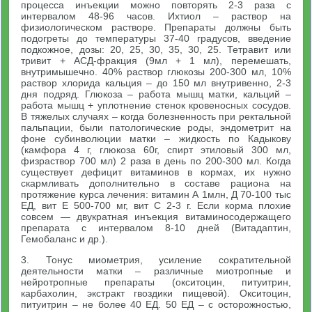
процесса инъекции можно повторять 2-3 раза с
интервалом 48-96 часов. Ихтиол – раствор на
физиологическом растворе. Препараты должны быть
подогреты до температуры 37-40 градусов, введение
подкожное, дозы: 20, 25, 30, 35, 30, 25. Тетравит или
тривит + АСД-фракция (9мл + 1 мл), перемешать,
внутримышечно. 40% раствор глюкозы 200-300 мл, 10%
раствор хлорида кальция – до 150 мл внутривенно, 2-3
дня подряд. Глюкоза – работа мышц матки, кальций –
работа мышц + уплотнение стенок кровеносных сосудов.
В тяжелых случаях – когда болезненность при ректальной
пальпации, были патологические роды, эндометрит на
фоне субинволюции матки – жидкость по Кадыкову
(камфора 4 г, глюкоза 60г, спирт этиловый 300 мл,
физраствор 700 мл) 2 раза в день по 200-300 мл. Когда
существует дефицит витаминов в кормах, их нужно
скармливать дополнительно в составе рациона на
протяжение курса лечения: витамин А 1млн, Д 70-100 тыс
ЕД, вит Е 500-700 мг, вит С 2-3 г. Если корма плохие
совсем — двукратная инъекция витаминосодержащего
препарата с интервалом 8-10 дней (Витадаптин,
Гемобаланс и др.).
3. Тонус миометрия, усиление сократительной
деятельности матки – различные миотропные и
нейротропные препараты (окситоцин, питуитрин,
карбахолин, экстракт гвоздики пищевой). Окситоцин,
питуитрин – не более 40 ЕД. 50 ЕД – с осторожностью,