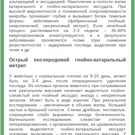
альтерацией и экссудацией. Накопление в полости матки
катарального и гнойно-катарального экссудата. При
высокой вирулентности и пониженной сопротивляемости
микробы проникают глубже и вызывают более тяжелые
формы заболевания (фибринозный, гнойный,
некротический, гангренозный метрит). Если лечебный
процесс растягивается на 2-3 недели – 30-40%
микроорганизмов инкапсулируются, и в результате
заболевание проявляется позже (при снижении
резистентности) – задержание последа, выделения при
течке и др.
Острый послеродовой гнойно-катаральный
метрит
У животных с нормальным отелом на 8-10 день, может
быть на 3-4 день после операционного удаления
последа. Из половых органов животного при потуживании
или ректальном массаже начинает выделяться гнойно-
слизистый или гнойный экссудат, иногда с неприятным
запахом. Может быть в виде корочек. При ректальном
исследовании – увеличенная в объеме матка, большей
частью в брюшной полости. Стенки дряблые, тестоватые,
сокращения слабо выражены, иногда болезненность.
Вагинальное исследование: слизистая отечная,
гиперемированная, с кровоизлияниями, из цервикального
канала выделяется гнойно-катаральный экссудат,
усиление выделения – после ректального массажа. У