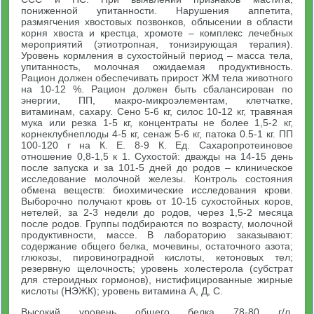
пониженной упитанности. Нарушения аппетита,
размягчения хвостовых позвонков, облысении в области
корня хвоста и крестца, хромоте – комплекс лечебных
мероприятий (этиотропная, тонизирующая терапия).
Уровень кормления в сухостойный период – масса тела,
упитанность, молочная ожидаемая продуктивность.
Рацион должен обеспечивать прирост ЖМ тела животного
на 10-12 %. Рацион должен быть сбалансирован по
энергии, ПП, макро-микроэлементам, клетчатке,
витаминам, сахару. Сено 5-6 кг, силос 10-12 кг, травяная
мука или резка 1-5 кг, концентраты не более 1,5-2 кг,
корнеклубнеплоды 4-5 кг, сенаж 5-6 кг, патока 0.5-1 кг. ПП
100-120 г на К. Е. 8-9 К. Ед. Сахаропротеиновое
отношение 0,8-1,5 к 1. Сухостой: дважды на 14-15 день
после запуска и за 101-5 дней до родов – клиническое
исследование молочной железы. Контроль состояния
обмена веществ: биохимические исследования крови.
Выборочно получают кровь от 10-15 сухостойных коров,
нетелей, за 2-3 недели до родов, через 1,5-2 месяца
после родов. Группы подбираются по возрасту, молочной
продуктивности, массе. В лабораторию заказывают:
содержание общего белка, мочевины, остаточного азота;
глюкозы, пировиноградной кислоты, кетоновых тел;
резервную щелочность; уровень холестерола (субстрат
для стероидных гормонов), нистифицированные жирные
кислоты (НЭЖК); уровень витамина А, Д, С.
Высокий уровень общего белка 78-80 г/л,