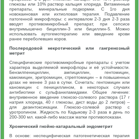
глюкозы или 10% раствор кальция хлорида. Витаминные
препараты, минеральные подкормки. С 1го дня
новокаиновая или ихтиоловая терапия. Подавление
патогенной микрофлоры: с интервалом 2-3 дня 2-3 раза
вводят противомикробный препарат, при сепсисе
внутримышечно бициллин-3 или бициллин-5. Можно
использовать аутогемотерапию или введение крови
ранее переболевших коров.
Послеродовой некротический или гангренозный
метрит
Специфические противомикробные препараты с учетом
характера выделяемой микрофлоры и её устойчивости.
Бензилпенициллин, ампициллин, гентомицин,
камомицин, эритромицин, стрептомицин – в повышенных
дозах не менее 3 раз в сутки. Сочетать: гентомицин или
каномицин с пенициллином, в некоторых случаях
антибиотики с сульфаниламидами. Общее лечение:
внутривенное введение глюкозо-солевого раствора (17 г
натрия хлорида, 40 г глюкозы, дист воды до 2 литров) –
для дезинтоксикации. Глюкозо-солевой раствор с
уротропином. Жидкость по Кадыкову 2-3 раза в день по
200-300 мл. какой-либо массаж матки противопоказан.
Хронический гнойно-катаральный эндометрит
В основе: неспецифическая патогенетическая терапия