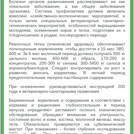
Болезни органов размножения рассматривают не как
локальное заболевание, а как общее заболевание
организма. Система профилактики должна включать
комплекс хозяйственно-зоотехнических мероприятий, и
только затем специальных ветеринарных санитарно-
гигиенических мероприятий, особенностей выращивание
молодняка, осеменения коров и телок, подготовке их к
плодоношению и родам, послеродового периода.
Ремонтных телок (клинически здоровых) обеспечивают
полноценным кормлением, чтобы достигли к 15 мес 380-
400 кг. За 6 мес молочный период должны получать 300 кг
цельного молока, 400-600 кг обрата, 170-200 кг
концентратов, 200-300 кг сенажа, 300-3400 кг силоса и
корнеклубнеплодов. Следует контролировать их рост и
развитие, вносить коррективы. В летний период
предпочтительнее лагерно-пастбищное содержание.
При осеменении: руководствоваться инструкцией 200
года и ветеринарно-санитарными правилами.
Беременные: кормление и содержание в соответствии с
нормами и рационами, глубокостельным в период
запуска определяют регламент полного клинического
обследования, обращают внимание на упитанность,
состояния волос и кожи, костяка, молочной железы, массу
тела. Обязательно проверяются на субклинический
мастит. При показаниях – более глубокое исследования
ССС и НС. При выявлении признаков мастита,