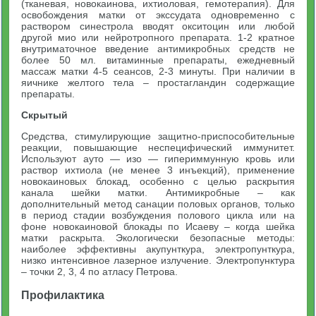
(тканевая, новокаинова, ихтиоловая, гемотерапия). Для
освобождения матки от экссудата одновременно с
раствором синестрола вводят окситоцин или любой
другой мио или нейротропного препарата. 1-2 кратное
внутриматочное введение антимикробных средств не
более 50 мл. витаминные препараты, ежедневный
массаж матки 4-5 сеансов, 2-3 минуты. При наличии в
яичнике желтого тела – простагландин содержащие
препараты.
Скрытый
Средства, стимулирующие защитно-приспособительные
реакции, повышающие неспецифический иммунитет.
Используют ауто — изо — гипериммунную кровь или
раствор ихтиола (не менее 3 инъекций), применение
новокаиновых блокад, особенно с целью раскрытия
канала шейки матки. Антимикробные – как
дополнительный метод санации половых органов, только
в период стадии возбуждения полового цикла или на
фоне новокаиновой блокады по Исаеву – когда шейка
матки раскрыта. Экологически безопасные методы:
наиболее эффективны акупунткура, электропунткура,
низко интенсивное лазерное излучение. Электропунктура
– точки 2, 3, 4 по атласу Петрова.
Профилактика