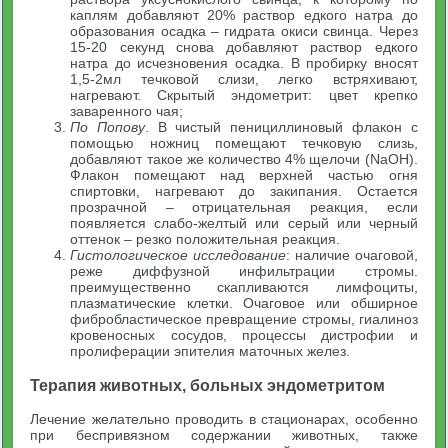
каплям добавляют 20% раствор едкого натра до
образования осадка – гидрата окиси свинца. Через
15-20 секунд снова добавляют раствор едкого
натра до исчезновения осадка. В пробирку вносят
1,5-2мл течковой слизи, легко встряхивают,
нагревают. Скрытый эндометрит: цвет крепко
заваренного чая;
По Попову
. В чистый пенициллиновый флакон с
помощью ножниц помещают течковую слизь,
добавляют такое же количество 4% щелочи (NaOH).
Флакон помещают над верхней частью огня
спиртовки, нагревают до закипания. Остается
прозрачной – отрицательная реакция, если
появляется слабо-желтый или серый или черный
оттенок – резко положительная реакция.
Гистологическое исследование
: наличие очаговой,
реже диффузной инфильтрации стромы.
преимущественно скапливаются лимфоциты,
плазматические клетки. Очаговое или обширное
фибробластическое превращение стромы, гиалиноз
кровеносных сосудов, процессы дистрофии и
пролиферации эпителия маточных желез.
Терапия животных, больных эндометритом
Лечение желательно проводить в стационарах, особенно
при беспривязном содержании животных, также