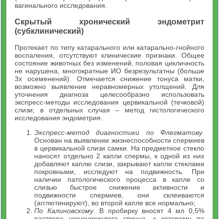
вагинального исследования.
Скрытый хронический эндометрит
(субклинический)
Протекает по типу катарального или катарально-гнойного
воспаления, отсутствуют клинические признаки. Общее
состояние животных без изменений, половая цикличность
не нарушена, многократные ИО безрезультатны (больше
3х осеменений). Отмечается снижение тонуса матки,
возможно выявление неравномерных утолщений. Для
уточнения диагноза целесообразно использовать
экспресс-методы исследования цервикальной (течковой)
слизи; в отдельных случая – метод гистологического
исследования эндометрия.
Экспресс-метод диагностики по Флегматову
.
Основан на выявлении жизнеспособности спермиев
в цервикальной слизи самки. На предметное стекло
наносят отдельно 2 капли спермы, к одной из них
добавляют каплю слизи, закрывают капли стеклами
покровными, исследуют на подвижность. При
наличии патологического процесса в капле со
слизью быстрое снижение активности и
подвижности спермиев, они склеиваются
(агглютинируют), во второй капле все нормально;
По Калиновскому
. В пробирку вносят 4 мл 0,5%
раствора уксуснокислого свинца, к которому по