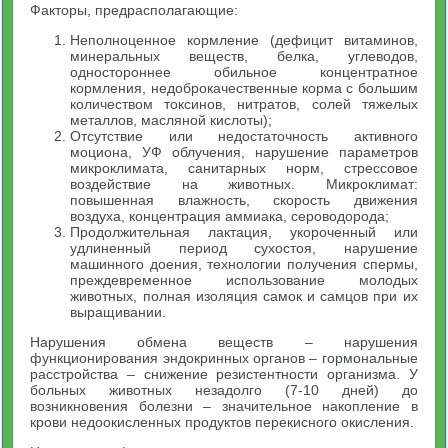
Факторы, предрасполагающие:
Неполноценное кормление (дефицит витаминов,
минеральных веществ, белка, углеводов,
одностороннее обильное концентратное
кормления, недоброкачественные корма с большим
количеством токсинов, нитратов, солей тяжелых
металлов, масляной кислоты);
Отсутствие или недостаточность активного
моциона, УФ облучения, нарушение параметров
микроклимата, санитарных норм, стрессовое
воздействие на животных. Микроклимат:
повышенная влажность, скорость движения
воздуха, концентрация аммиака, сероводорода;
Продолжительная лактация, укороченный или
удлиненный период сухостоя, нарушение
машинного доения, технологии получения спермы,
преждевременное использование молодых
животных, полная изоляция самок и самцов при их
выращивании.
Нарушения обмена веществ – нарушения
функционирования эндокринных органов – гормональные
расстройства – снижение резистентности организма. У
больных животных незадолго (7-10 дней) до
возникновения болезни – значительное накопление в
крови недоокисленных продуктов перекисного окисления.