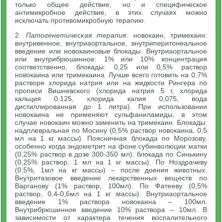
только общее действие, но и специфическое
антимикробное действие, в этих случаях можно
исключать противомикробную терапию.
2.
Патогенетическая терапия
: новокаин, тримекаин:
внутривенное, внутриаортальное, внутриперитонеальное
введение или новокаиновые блокады. Внутриаортальное
или внутрибрюшинное: 1% или 10% концентрация
соответственно, блокады: 0,25 или 0,5% раствор
новокаина или тримекаина. Лучше всего готовить на 0,7%
растворе хлорида натрия или на жидкости Рингера по
прописи Вишневского (хлорида натрия 5 г, хлорида
кальция 0,125, хлорида калия 0,075, вода
дистиллированная до 1 литра). При использовании
новокаина не применяют сульфаниламиды, в этом
случае новокаин можно заменить на тримекаин. Блокады:
надплевральная по Мосину (0,5% раствор новокаина, 0,5
мл на 1 кг массы). Поясничная блокада по Морозову,
особенно когда эндометрит на фоне субинволюции матки
(0,25% раствор в дозе 300-350 мл). блокада по Синькину
(0,25% раствор, 1 мл на 1 кг массы). По Ноздрачеву
(0,5%, 1мл на кг массы) – после доения животных.
Внутритазовое введение лекарственных веществ по
Варганову (1% раствор, 100мл). По Фатееву (0,5%
раствор, 0,4-0,6мл на 1 кг массы). Внутриаортальное
введение 1% раствора новокаина – 100мл.
Внутрибрюшинное введение 10% раствора – 10мл. В
зависимости от характера течения воспалительного