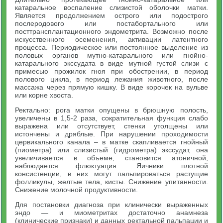
катаральное воспаление слизистой оболочки матки.
Является продолжением острого или подострого
послеродового или постабортального или
посттрансплантационного эндометрита. Возможно после
искусственного осеменения, активации латентного
процесса. Периодическое или постоянное выделение из
половых органов мутно-катарального или гнойно-
катарального экссудата в виде мутной густой слизи с
примесью прожилок гноя при обострении, в период
полового цикла, в период лежания животного, после
массажа через прямую кишку. В виде корочек на вульве
или корне хвоста.
Ректально: рога матки опущены в брюшную полость,
увеличены в 1,5-2 раза, сократительная функция слабо
выражена или отсутствует, стенки утолщены или
истончены и дряблые. При нарушении проходимости
цервикального канала – в матке скапливается гнойный
(пиометра) или слизистый (гидрометра) экссудат, она
увеличивается в объеме, становится атоничной,
наблюдается флюктуация. Яичники плотной
консистенции, в них могут пальпироваться растущие
фолликулы, желтые тела, кисты. Снижение упитанности.
Снижение молочной продуктивности.
Для постановки диагноза при клинически выраженных
эндо — и миометритах достаточно анамнеза
(клинические признаки) и данных ректальной пальпации и