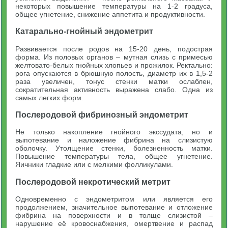
некоторых повышение температуры на 1-2 градуса,
общее угнетение, снижение аппетита и продуктивности.
Катарально-гнойный эндометрит
Развивается после родов на 15-20 день, подострая
форма. Из половых органов – мутная слизь с примесью
желтовато-белых гнойных хлопьев и прожилок. Ректально:
рога опускаются в брюшную полость, диаметр их в 1,5-2
раза увеличен, тонус стенки матки ослаблен,
сократительная активность выражена слабо. Одна из
самых легких форм.
Послеродовой фибринозный эндометрит
Не только накопление гнойного экссудата, но и
выпотевание и наложение фибрина на слизистую
оболочку. Утолщение стенки, болезненность матки.
Повышение температуры тела, общее угнетение.
Яичники гладкие или с мелкими фолликулами.
Послеродовой некротический метрит
Одновременно с эндометритом или является его
продолжением, значительное выпотевание и отложение
фибрина на поверхности и в толще слизистой –
нарушение её кровоснабжения, омертвение и распад