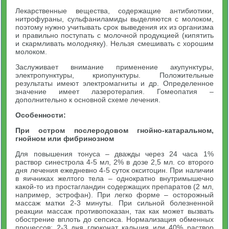
Лекарственные вещества, содержащие антибиотики,
нитрофураны, сульфаниламиды выделяются с молоком,
поэтому нужно учитывать срок выведения их из организма
и правильно поступать с молочной продукцией (кипятить
и скармливать молодняку). Нельзя смешивать с хорошим
молоком.
Заслуживает внимание применение акупунктуры,
электропунктуры, криопунктуры. Положительные
результаты имеют электромагниты и др. Определенное
значение имеет лазеротерапия. Гомеопатия –
дополнительно к основной схеме лечения.
Особенности:
При остром послеродовом гнойно-катаральном,
гнойном или фибринозном
Для повышения тонуса – дважды через 24 часа 1%
раствор синестрола 4-5 мл, 2% в дозе 2,5 мл. со второго
дня лечения ежедневно 4-5 суток окситоцин. При наличии
в яичниках желтого тела – однократно внутримышечно
какой-то из простагландин содержащих препаратов (2 мл,
например, эстрофан). При легко форме – осторожный
массаж матки 2-3 минуты. При сильной болезненной
реакции массаж противопоказан, так как может вызвать
обострение вплоть до сепсиса. Нормализация обменных
процессов: 2-3 дня глюконат кальция или 40% раствор