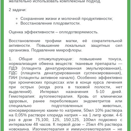
желательно использовать комплексный подход.
2 задачи:
Сохранение жизни и молочной продуктивности;
Восстановление плодовитости.
Оценка эффективности – оплодотворяемость.
Восстановление трофики матки, её сократительной
активности. Повышение локальных защитных сил
организма. Подавление микрофлоры.
1.
Общие стимулирующие
: повышение тонуса,
нормализация обмена веществ: тканевые препараты —
ПДЭ (плацента денатурированная эмульгированная),
ПДС (плацента денатурированная суспензированная),
ПАН (плаценты активное начало). Особенно эффективно
при хронических процессах или в конце курса лечения
при острых (когда рога в тазовой полости, нет
выделений). Интервал назначения 5-10 дней.
Гемотерапия: аутогемотерапия. Кровь от клинически
здоровых, ранее переболевших эндометритов или
специально подготовленных животных,
консервированную каким-то натрием, 50мл 10% раствора
на 0,05% растворе хлорида натрия – на 1 литр крови. 4-6
раз в дозе 75,100, 125, 150,125, 100мл подкожно с
интервалом 48 часов. К первой дозе – 25мл 4% раствора
новокаина. Изогемотерапия и иммуногемотерапия – не