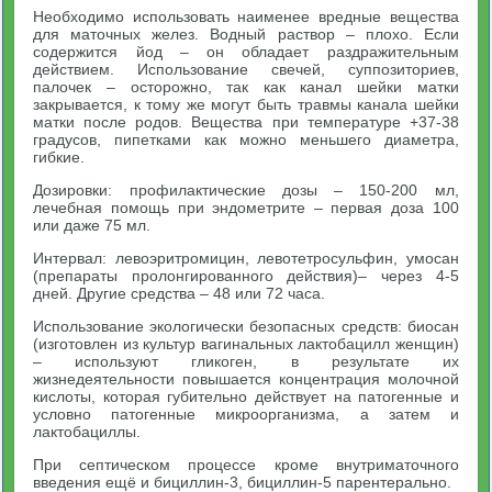
Необходимо использовать наименее вредные вещества
для маточных желез. Водный раствор – плохо. Если
содержится йод – он обладает раздражительным
действием. Использование свечей, суппозиториев,
палочек – осторожно, так как канал шейки матки
закрывается, к тому же могут быть травмы канала шейки
матки после родов. Вещества при температуре +37-38
градусов, пипетками как можно меньшего диаметра,
гибкие.
Дозировки: профилактические дозы – 150-200 мл,
лечебная помощь при эндометрите – первая доза 100
или даже 75 мл.
Интервал: левоэритромицин, левотетросульфин, умосан
(препараты пролонгированного действия)– через 4-5
дней. Другие средства – 48 или 72 часа.
Использование экологически безопасных средств: биосан
(изготовлен из культур вагинальных лактобацилл женщин)
– используют гликоген, в результате их
жизнедеятельности повышается концентрация молочной
кислоты, которая губительно действует на патогенные и
условно патогенные микроорганизма, а затем и
лактобациллы.
При септическом процессе кроме внутриматочного
введения ещё и бициллин-3, бициллин-5 парентерально.