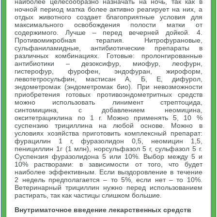
наиболее целесообразно назначать на ночь, так как в
ночной период матка более активно реагирует на них, а
отдых животного создает благоприятные условия для
максимального освобождения полости матки от
содержимого. Лучше – перед вечерней дойкой. 4.
Противомикробная терапия. Нитрофурановые,
сульфаниламидные, антибиотические препараты в
различных комбинациях. Готовые: пролонгированные
антибиотики – дезоксифур, миофур, леофурн,
гистерофур, фурофен, эндофуран, жироформ,
левотетросульфин, мастисан А, Б, Е, дифурол,
эндометромак (эндометромак био). При невозможности
приобретения готовых противоэндометритных средств
можно использовать линимент стрептоцида,
синтомицина, с добавлением неомицина,
окситетрациклина по 1 г. Можно применять 5, 10 %
суспензию трициллина на любой основе. Можно в
условиях хозяйства приготовить комплексный препарат:
фурацилин 1 г, фуразолидон 0,5, неомицин 1,5,
пенициллин 1г (1 млн), норсульфазол 5 г, сульфазол 5 г.
Суспензия фуразолидона 5 или 10%. Выбор между 5 и
10% растворами: в зависимости от того, что будет
наиболее эффективным. Если выздоровление в течение
2 недель предполагается – то 5%, если нет – то 10%.
Ветеринарный трициллин нужно перед использованием
растирать, так как частицы слишком большие.
Внутриматочное введение лекарственных средств