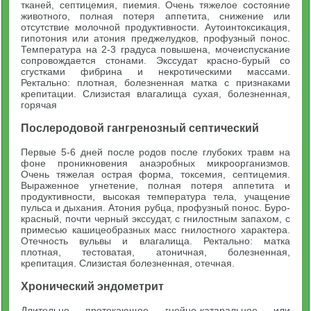
тканей, септицемия, пиемия. Очень тяжелое состояние
животного, полная потеря аппетита, снижение или
отсутствие молочной продуктивности. Аутоинтоксикация,
гипотония или атония преджелудков, профузный понос.
Температура на 2-3 градуса повышена, мочеиспускание
сопровождается стонами. Экссудат красно-бурый со
сгустками фибрина и некротическими массами.
Ректально: плотная, болезненная матка с признаками
крепитации. Слизистая влагалища сухая, болезненная,
горячая
Послеродовой гангренозный септический
Первые 5-6 дней после родов после глубоких травм на
фоне проникновения анаэробных микроорганизмов.
Очень тяжелая острая форма, токсемия, септицемия.
Выраженное угнетение, полная потеря аппетита и
продуктивности, высокая температура тела, учащение
пульса и дыхания. Атония рубца, профузный понос. Буро-
красный, почти черный экссудат, с гнилостным запахом, с
примесью кашицеобразных масс гнилостного характера.
Отечность вульвы и влагалища. Ректально: матка
плотная, тестоватая, атоничная, болезненная,
крепитация. Слизистая болезненная, отечная.
Хронический эндометрит
Длительно протекающее гнойно-катаральное или