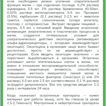
если необходимо резкое усиление сократительной
функции матки – при отделении последа. 0,2% раствор
ацекридина 3-5 мл, 1% раствор бривиколина 40-50мл,
0,02% раствор метилэргометрина 5-6 мл. Прозерин
(0,5%), карбахолин (0,1 раствор) 2-2,5 мл – животное
тужится, горбится, слюнотечение, потеря аппетита;
поэтому с осторожностью. Экстракт гвоздики пищевой –
внутрь, 4-5 мл, с питьевой водой. Введение эстрогенов:
активизация энергетических и пластических процессов в
матке, создаются оптимальные условия для
ультратонического действия окситоцина (активизируют
альфа-адренорецепторы, с которыми взаимодействует
окситоцин). Окситоцина в организме чаще всего бывает
достаточно, просто он не взаимодействует с
рецепторами. Если вводить окситоцин экзогенно – он
перестанет вырабатываться в организме. Эстрогены
усиливают митоз эпителиальных клеток в матке, что
важно в отношении воспроизводительной способности,
усиливают секреторную активность, способствуют
повышению местного иммунитета тканей матки в
отношении патогенных факторов. Синестрол (1 или 2%
раствор) 4-5 мл или 2,5 мл соответственно. 0,1 % раствор
эстрадиол дипропионата. Все эти средства вводятся 1-2
раза с интервалом 24 часа.
Когда назначают эстрогенные препараты – нужен
материал для работы мышц, хотя бы глюкоза (в крови
2,5-2,7ммоль/л). Миотропные и нейротропные препараты