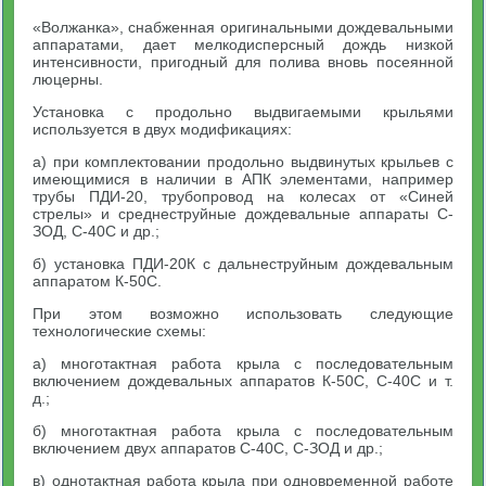
«Волжанка», снабженная оригинальными дождевальными
аппаратами, дает мелкодисперсный дождь низкой
интенсивности, пригодный для полива вновь посеянной
люцерны.
Установка с продольно выдвигаемыми крыльями
используется в двух модификациях:
а) при комплектовании продольно выдвинутых крыльев с
имеющимися в наличии в АПК элементами, например
трубы ПДИ-20, трубопровод на колесах от «Синей
стрелы» и среднеструйные дождевальные аппараты С-
ЗОД, С-40С и др.;
б) установка ПДИ-20К с дальнеструйным дождевальным
аппаратом К-50С.
При этом возможно использовать следующие
технологические схемы:
а) многотактная работа крыла с последовательным
включением дождевальных аппаратов К-50С, С-40С и т.
д.;
б) многотактная работа крыла с последовательным
включением двух аппаратов С-40С, С-ЗОД и др.;
в) однотактная работа крыла при одновременной работе