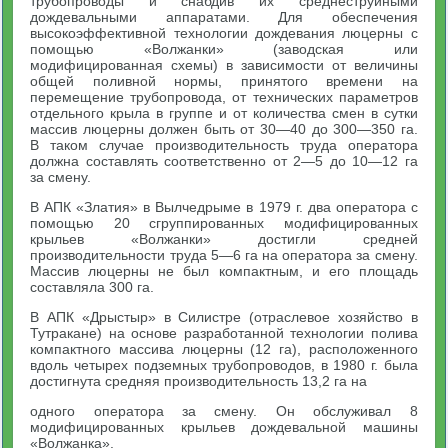
трубопроводы и снабдив их среднеструйными
дождевальными аппаратами. Для обеспечения
высокоэффективной технологии дождевания люцерны с
помощью «Волжанки» (заводская или
модифицированная схемы) в зависимости от величины
общей поливной нормы, принятого времени на
перемещение трубопровода, от технических параметров
отдельного крыла в группе и от количества смен в сутки
массив люцерны должен быть от 30—40 до 300—350 га.
В таком случае производительность труда оператора
должна составлять соответственно от 2—5 до 10—12 га
за смену.
В АПК «Златия» в Вылчедрыме в 1979 г. два оператора с
помощью 20 сгруппированных модифицированных
крыльев «Волжанки» достигли средней
производительности труда 5—6 га на оператора за смену.
Массив люцерны не был компактным, и его площадь
составляла 300 га.
В АПК «Дрыстыр» в Силистре (отраслевое хозяйство в
Тутракане) на основе разработанной технологии полива
компактного массива люцерны (12 га), расположенного
вдоль четырех подземных трубопроводов, в 1980 г. была
достигнута средняя производительность 13,2 га на
одного оператора за смену. Он обслуживал 8
модифицированных крыльев дождевальной машины
«Волжанка».