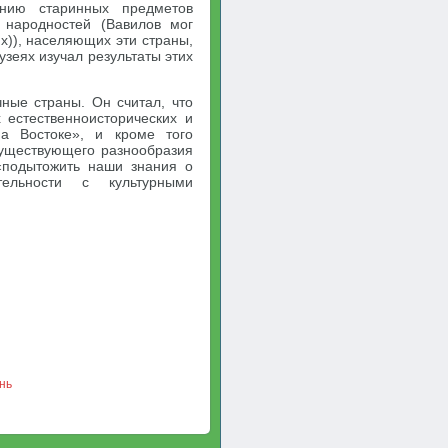
нию старинных предметов
 народностей (Вавилов мог
х)), населяющих эти страны,
узеях изучал результаты этих
чные страны. Он считал, что
естественноисторических и
на Востоке», и кроме того
существующего разнообразия
«подытожить наши знания о
тельности с культурными
нь