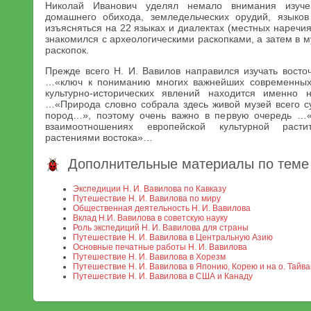
Николай Иванович уделял немало внимания изуче
домашнего обихода, земледельческих орудий, языков
изъясняться на 22 языках и диалектах (местных наречия
знакомился с археологическими раскопками, а затем в м
раскопок.
Прежде всего Н. И. Вавилов направился изучать восто
…«ключ к пониманию многих важнейших современных 
культурно-исторических явлений находится именно 
…«Природа словно собрала здесь живой музей всего 
пород…», поэтому очень важно в первую очередь …
взаимоотношениях европейской культурной расти
растениями востока»…
Дополнительные материалы по теме
Экспедиции Н. И. Вавилова по Кавказу
Путешествие Н. И. Вавилова по миру
Общественная деятельность Н. И. Вавилова
Вклад Н.И. Вавилова в советскую науку
Роль экспедиций Н. И. Вавилова для страны
Путешествие Н. И. Вавилова в Центральную Азию
Основные печатные работы Н. И. Вавилова
Путешествие Н. И. Вавилова в Хорезм
Путешествие Н. И. Вавилова в Японию, Корею и на о. Тайва
Путешествие Н. И. Вавилова в США и Канаду