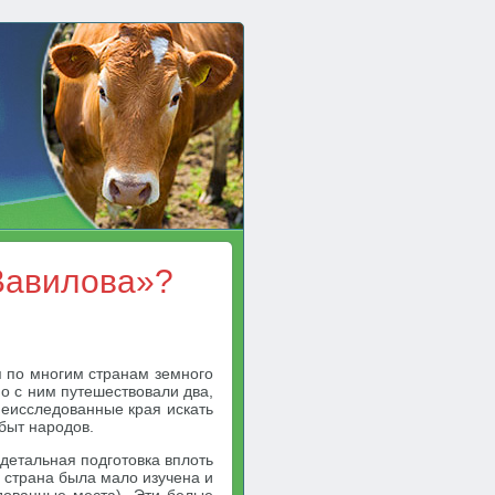
Вавилова»?
я по многим странам земного
о с ним путешествовали два,
неисследованные края искать
быт народов.
детальная подготовка вплоть
 страна была мало изучена и