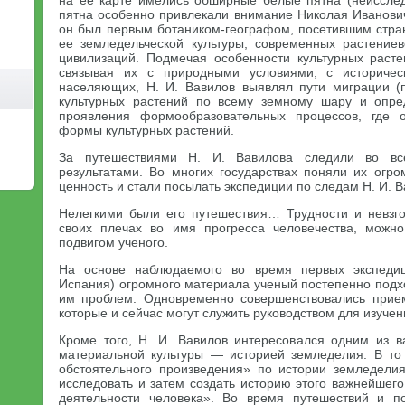
на ее карте имелись обширные белые пятна (неиссле
пятна особенно привлекали внимание Николая Иванович
он был первым ботаником-географом, посетившим стра
ее земледельческой культуры, современных растениев
цивилизаций. Подмечая особенности культурных раст
связывая их с природными условиями, с историче
населяющих, Н. И. Вавилов выявлял пути миграции (
культурных растений по всему земному шару и опр
проявления формообразовательных процессов, где 
формы культурных растений.
За путешествиями Н. И. Вавилова следили во вс
результатами. Во многих государствах поняли их огр
ценность и стали посылать экспедиции по следам Н. И. В
Нелегкими были его путешествия… Трудности и невзг
своих плечах во имя прогресса человечества, можно
подвигом ученого.
На основе наблюдаемого во время первых экспедиц
Испания) огромного материала ученый постепенно под
им проблем. Одновременно совершенствовались прие
которые и сейчас могут служить руководством для изучен
Кроме того, Н. И. Вавилов интересовался одним из 
материальной культуры — историей земледелия. В то
обстоятельного произведения» по истории земледели
исследовать и затем создать историю этого важнейшег
деятельности человека». Во время путешествий и п