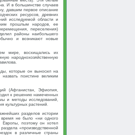
дованные места). Эти белые
а. И в большинстве случаев
ну, давшим первое описание
одческих ресурсов, древних
ений исследуемой области и
ским прошлым народов, ее
перемещения, переселения)
еделил районы наибольшего
обычно и возникают новые
ем мире, восхищались их
омную народнохозяйственную
авилова.
оды, которые он выносил на
 назвать поистине великим
ий (Афганистан, Эфиопия,
ходил к решению намеченных
мы и методы исследований,
ия культурных растений.
важнейших разделов истории
 время не было «ни одного
я Европы, поэтому он хотел
о раздела «производственной
оездок в различные страны