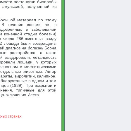
имости постановки биопробы
 эмульсией, полученной из
Большой материал по этому
). В течение восьми лет в
одозренных в заболевании
и конечной стадии болезни)
о числа 286 животных ввиду
132 лошади были возвращены
ей диагноз на болезнь Борна
ные расстройства, а также
й выздоровели, летальность
оровели лошади, у которых
 основном с миелитическими
отдельные животные. Автор
раты, виролитин, калипнон.
обнаруженные в одном и том
нцов (1939). При вскрытии и
енения, типичные для этой
ца-включения Иеста.
жных странах