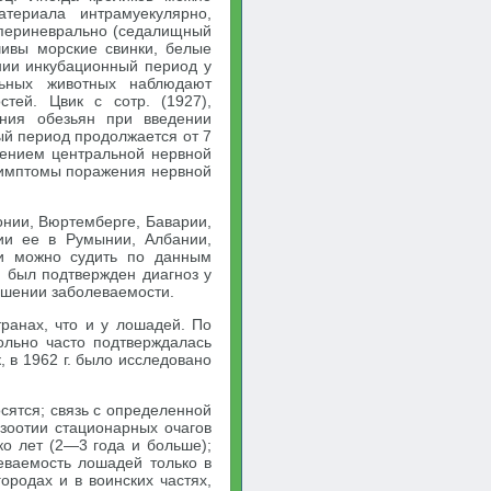
териала интрамуекулярно,
, периневрально (седалищный
чивы морские свинки, белые
ии инкубационный период у
ьных животных наблюдают
тей. Цвик с сотр. (1927),
ения обезьян при введении
й период продолжается от 7
жением центральной нервной
 симптомы поражения нервной
онии, Вюртемберге, Баварии,
ии ее в Румынии, Албании,
ии можно судить по данным
и был подтвержден диагноз у
ышении заболеваемости.
ранах, что и у лошадей. По
ольно часто подтверждалась
, в 1962 г. было исследовано
сятся; связь с определенной
зоотии стационарных очагов
о лет (2—3 года и больше);
еваемость лошадей только в
ородах и в воинских частях,