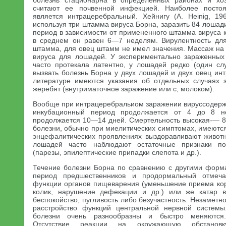
болезнь стационарна в определенных районах и хоз
считают ее почвенной инфекцией. Наиболее посто
является интрацеребральный. Хейнигу (A. Heinig, 19
используя три штамма вируса Борна, заразить 84 лошад
период в зависимости от примененного штамма вируса к
в среднем он равен 6—7 неделям. Вирулентность для
штамма, для овец штамм не имел значения. Массаж на 
вируса для лошадей. У экспериментально зараженных
часто протекала латентно, у лошадей редко (один слу
вызвать болезнь Борна у двух лошадей и двух овец ин
литературе имеются указания об отдельных случаях 
жеребят (внутриматочное заражение или с, молоком).
Вообще при интрацеребральиом заражении вируссодер
инкубационный период продолжается от 4 до 8 н
продолжается 10—14 дней. Смертельность высокая-— 
болезни, обычно при миелитических симптомах, имеютс
энцефалитических проявлениях выздоравливают живот
лошадей часто наблюдают остаточные признаки п
(парезы, эпилептические припадки слепота и др.).
Течение болезни Борна по сравнению с другими форм
период предшественников и продормальный отмечаю
функции органов пищеварения (уменьшение приема кор
колик, нарушение дефекации и др.) или же катар в
беспокойство, пугливость либо безучастность. Незаметн
расстройство функций центральной нервной систем
болезни очень разнообразны и быстро меняются.
Отсутствие реакции на окружающую обстанов