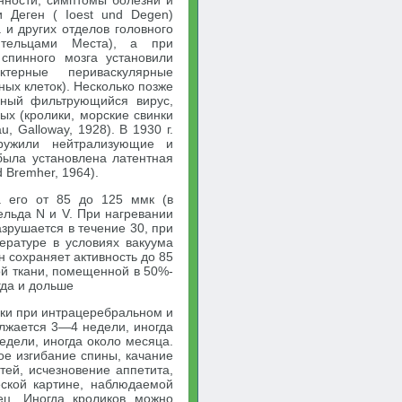
нности, симптомы болезни и
и Деген ( Ioest und Degen)
 и других отделов головного
 тельцами Места), а при
 спинного мозга установили
терные периваскулярные
ых клеток). Несколько позже
пный фильтрующийся вирус,
ых (кролики, морские свинки
au, Galloway, 1928). В 1930 г.
ружили нейтрализующие и
была установлена латентная
d Bremher, 1964).
а его от 85 до 125 ммк (в
льда N и V. При нагревании
азрушается в течение 30, при
ературе в условиях вакуума
н сохраняет активность до 85
ой ткани, помещенной в 50%-
гда и дольше
ики при интрацеребральном и
лжается 3—4 недели, иногда
едели, иногда около месяца.
ое изгибание спины, качание
тей, исчезновение аппетита,
еской картине, наблюдаемой
ец. Иногда кроликов можно