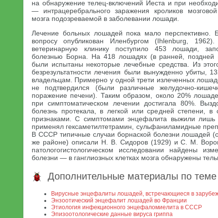
на обнаружение телец-включений Иеста и при необход
— интрацеребрального заражения кроликов мозговой
мозга подозреваемой в заболевании лошади.
Лечение больных лошадей пока мало перспективно. 
вопросу опубликован Иленбургом (Ihlenburg, 1962
ветеринарную клинику поступило 453 лошади, зап
болезнью Борна. На 418 лошадях (в ранней, поздней 
были испытаны некоторые лечебные средства. Из этог
безрезультатности лечения были вынужденно убиты, 
владельцам. Примерно у одной трети излеченных лошад
не подтвердился (были различные желудочно-кишеч
поражение печени). Таким образом, около 20% лошаде
при симптоматическом лечении достигала 80%. Вызд
болезнь протекала, в легкой или средней степени, в
признаками. С симптомами энцефалита выжили лишь 
применял гексаметилтетрамин, сульфаниламидные препа
В СССР типичные случаи борнаской болезни лошадей (
же районе) описали Н. В. Сидоров (1929) и С. М. Воро
патологогистологическом исследовании найдены изм
болезни — в ганглиозных клетках мозга обнаружены тель
Дополнительные материалы по теме
Вирусные энцефалиты лошадей, встречающиеся в зарубе
Энзоотический энцефалит лошадей во Франции
Этиология инфекционного энцефаломиелита в СССР
Эпизоотологические данные вируса гриппа