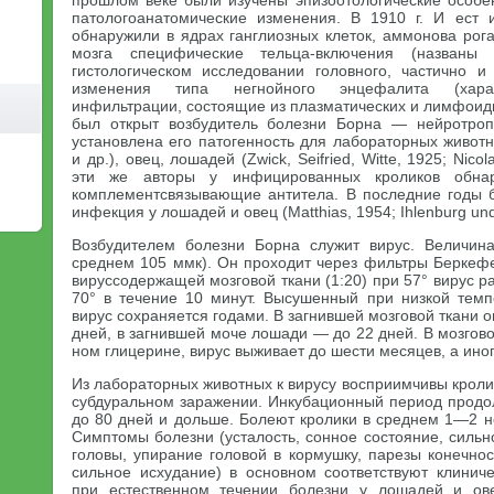
прошлом веке были изучены эпизоотологические особе
патологоанатомические изменения. В 1910 г. И ест 
обнаружили в ядрах ганглиозных клеток, аммонова рога
мозга специфические тельца-включения (названы
гистологическом исследовании головного, частично и
изменения типа негнойного энцефалита (харак
инфильтрации, состоящие из плазматических и лимфоидн
был открыт возбудитель болезни Борна — нейротро
установлена его патогенность для лабораторных животн
и др.), овец, лошадей (Zwick, Seifried, Witte, 1925; Nicol
эти же авторы у инфицированных кроликов обна
комплементсвязывающие антитела. В последние годы 
инфекция у лошадей и овец (Matthias, 1954; Ihlenburg un
Возбудителем болезни Борна служит вирус. Величин
среднем 105 ммк). Он проходит через фильтры Беркефе
вируссодержащей мозговой ткани (1:20) при 57° вирус р
70° в течение 10 минут. Высушенный при низкой темп
вирус сохраняется годами. В загнившей мозговой ткани о
дней, в загнившей моче лошади — до 22 дней. В мозгов
ном глицерине, вирус выживает до шести месяцев, а ино
Из лабораторных животных к вирусу восприимчивы крол
субдуральном заражении. Инкубационный период продо
до 80 дней и дольше. Болеют кролики в среднем 1—2 н
Симптомы болезни (усталость, сонное состояние, сильн
головы, упирание головой в кормушку, парезы конечнос
сильное исхудание) в основном соответствуют клинич
при естественном течении болезни у лошадей и ов