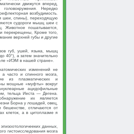
оматически движутся вперед,
 головокружения. Нередко
 рефлекторная возбудимость.
и шеи, спины), переходящую
вляются судороги мышц шеи с
. Животное пошатывается,
ти перекрещены, Кроме того,
мание верхней губы и другие
зов губ, ушей, языка, мышц
до 40°), а затем значительно
еле «ИЭМ в нашей стране».
натомических изменений не
, а часто и спинного мозга,
щие из плазматических и
дны мощные «муфты» вокруг
рануклеарные ацидофильные
ом, тельца Иеста — Дегена.
обнаружение их является
зни Борна у лошадей, овец,
 бешенстве, отличаются от
х клеток, а в цитоплазме я
 эпизоотологичееких данных,
ого гистоисследования мозга