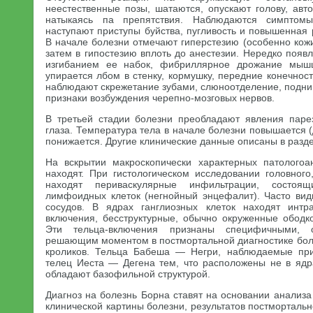
неестественные позы, шатаются, опускают голову, авт
натыкаясь па препятствия. Наблюдаются симптомы
наступают приступы буйства, пугливость и повышенная
В начале болезни отмечают гиперстезию (особенно кож
затем в гипостезию вплоть до анестезии. Нередко поя
изгибанием ее набок, фибриллярное дрожание мышц
упирается лбом в стенку, кормушку, передние конечнос
наблюдают скрежетание зубами, слюноотделение, подни
признаки возбуждения черепно-мозговых нервов.
В третьей стадии болезни преобладают явления паре
глаза. Температура тела в начале болезни повышается (
понижается. Другие клинические данные описаны в разд
На вскрытии макроскопически характерных патологоа
находят. При гистологическом исследовании головного
находят периваскулярные инфильтрации, состоя
лимфоидных клеток (негнойный энцефалит). Часто ви
сосудов. В ядрах ганглиозных клеток находят инт
включения, бесструктурные, обычно окруженные ободк
Эти тельца-включения признаны специфичными, 
решающим моментом в постмортальной диагностике боле
кроликов. Тельца Бабеша — Негри, наблюдаемые при
телец Иеста — Дегена тем, что расположены не в ядра
обладают базофильной структурой.
Диагноз на болезнь Борна ставят на основании анализа
клинической картины болезни, результатов постмортальн