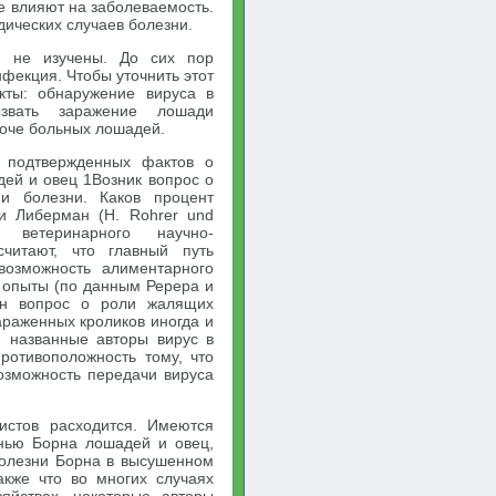
е влияют на заболеваемость.
ических случаев болезни.
й не изучены. До сих пор
нфекция. Чтобы уточнить этот
кты: обнаружение вируса в
ызвать заражение лошади
моче больных лошадей.
 подтвержденных фактов о
дей и овец 1Возник вопрос о
ии болезни. Каков процент
 и Либерман (Н. Rohrer und
 ветеринарного научно-
считают, что главный путь
возможность алиментарного
 опыты (по данным Ререра и
ен вопрос о роли жалящих
араженных кроликов иногда и
 названные авторы вирус в
ротивоположность тому, что
озможность передачи вируса
истов расходится. Имеются
нью Борна лошадей и овец,
 болезни Борна в высушенном
акже что во многих случаях