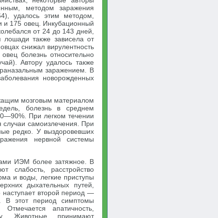
яйствах, некоторые авторы
янным, методом заражения
64), удалось этим методом,
и и 175 овец. Инкубационный
олебался от 24 до 143 дней,
 лошади также зависела от
овцах снижал вирулентность
 овец болезнь относительно
чай). Автору удалось также
траназальным заражением. В
заболевания новорожденных
жащим мозговым материалом
едель, болезнь в среднем
80—90%. При легком течении
я случаи самоизлечения. При
ные редко. У выздоровевших
оражения нервной системы
ами ИЭМ более затяжное. В
т слабость, расстройство
ма и воды, легкие приступы
ерхних дыхательных путей,
о наступает второй период —
ы. В этот период симптомы
 Отмечается апатичность,
ку. Животные принимают