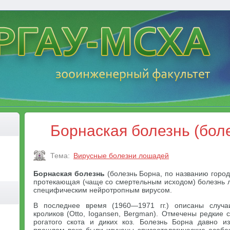
Борнаская болезнь (бол
Тема:
Вирусные болезни лошадей
Борнаская болезнь
(болезнь Борна, по названию город
протекающая (чаще со смертельным исходом) болезнь 
специфическим нейротропным вирусом.
В последнее время (1960—1971 гг.) описаны случа
кроликов (Otto, Iogansen, Bergman). Отмечены редкие 
рогатого скота и диких коз. Болезнь Борна давно и