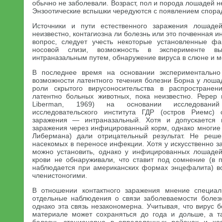
обычно не заболевали. Возраст, пол и порода лошадей н
Энзоотические вспышки чередуются с появлением спорад
Источники и пути естественного заражения лошаде
неизвестно, контагиозна ли болезнь или это почвенная и
вопрос, следует учесть некоторые установленные фа
носовой слизи, возможность в эксперименте в
интраназальным путем, обнаружение вируса в слюне и 
В последнее время на основании экспериментально
возможности латентного течения болезни Борна у лоша
роли скрытого вирусоносительства в распространен
латентно больных животных, пока неизвестно. Ререр
Liberman, 1969) на основании исследований
исследовательского института ГДР (остров Риемс) 
заражения — интраназальный. Хотя и допускается 
заражения через инфицированный корм, однако многие
Либермана) дали отрицательный результат. Не реш
насекомых в переносе инфекции. Хотя у искусственно з
можно установить, однако у инфицированных лошадей
крови не обнаруживали, что ставит под сомнение (в п
наблюдается при американских формах энцефалита) в
членистоногими.
В отношении контактного заражения мнение специал
отдельные наблюдения о связи заболеваемости болез
однако эта связь незакономерна. Учитывая, что вирус
материале может сохраняться до года и дольше, а т