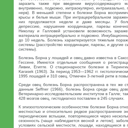
заразить также при введении вируссодержащего ма
внутривенно, подкожно, иитраокулярно, интраиазально
нерв). В меньшей степени к болезни Борна восприим
крысы и белые мыши. При интрацеребральном заражен
них продолжается недели и даже месяцы. У бол
депрессию, нарушение координации, парезы конечнос
Николау и Галловей установили возможность зараж
материала интрацеребрально и подкожно. Инкубационны
до 10 недель. Болезнь характеризуется тяжелым пора
системы (расстройство координации, парезы, и другие
системы).
Болезнь Борна у лошадей и овец давно известна в Сакс
Гессене, Имеются отдельные сообщения о регистрац
Ливии, Египте. О стационарности болезни в Тюринг
Karasek (1963). За период 1953—1962 гг. гистологическ
1995 лошадей и 310 овец. Отмечен 3-летний ритм в пов
Среди овец болезнь Борна распространена в тех же ст
данным Seffner (1966), болезнь Борна среди овец дов
Ветеринарно-исследовательским институтом в Галле; так
428 мозгов овец, гистодиагноз поставлен в 245 случаях.
К эпизоотологическим особенностям болезни Борна отно
местностью и относительно редкое распространение эн
периодические вспышки, повторяющиеся через нескольк
сезонность (чаще наблюдается весной и летом); забол
условиях сельской местности, лошади, находящиеся в г