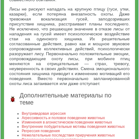
Лисы не рискуют нападать на крупную птицу (гуси, утки,
казарки), если потеряна внезапность охоты. Даже
тревожная вокализация гусей, заподозривших
присутствие хищника, расстраивает планы последнего.
Не исключено, что решающее значение в отказе лисы от
нападения на гусей имеет психологическое воздействие
стаи на одинокого хищника. Их решительные
согласованные действия, равно как и мощное звуковое
сопровождение коллективных действий, психологически
разоружает лису. Первоначально положительные эмоции,
сопровождающие охоту лисы, при мобинге птиц
меняются на отрицательные — страх, тревогу,
неуверенность в своих действиях. Смена эмоционального
состояния хищника приводит к изменению мотиваций его
поведения. Вместо первоначально запланированной
охоты лиса затаивается или даже отступает.
Дополнительные материалы по
теме
Внутривидовая агрессия
Агрессивность и половое поведение животных
Изменения в агонистическом поведении животных
Внутренние побудительные мотивы поведения животных
Регрессия поведения
Нежелательные последствия приручения животных