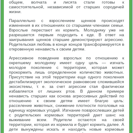
общем, волчата и лисята стали готовы к
самостоятельной, независимой от старших сородичей
жизни.
Параллельно с взрослением щенков происходят
изменения в их отношениях со старшими членами семьи.
Взрослые перестают их кормить. Молодняку уже не
разрешается первым подходить к еде. В ответ на
заигрывания щенков старшие демонстрируют агрессию.
Родительская любовь в конце концов трансформируется в
откровенную ненависть к своим детям.
Агрессивное поведение взрослых по отношению к
окрепшему молодняку имеет одну цель — изгнать
молодое поколение с территории, которая может
прокормить лишь определенное количество животных.
Присутствие на этой территории еще одного поколения
дестабилизирует экологическое равновесие сложившейся
экосистемы, т. е. за счет агрессии стая фактически
избавляется от лишних ртов. В данном примере
ненависть старших как основа агрессивных действий по
отношению к своим детям имеет благую цель:
расселение животных, снижение плотности поголовья на
единицу кормовых угодий. Изгнание повзрослевших детей
с родительских кормовых территорий дает шанс на
выживание всем. Родители остаются на своей
территории, которая их кормила и будет кормить далее. А
дети вынуждены искать и находить новые кормовые