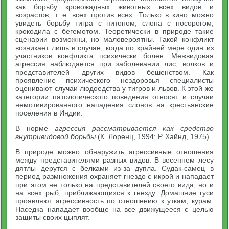
как борьбу кровожадных животных всех видов и
возрастов, т. е. всех против всех. Только в кино можно
увидеть борьбу тигра с питоном, слона с носорогом,
крокодила с бегемотом. Теоретически в природе такие
сценарии возможны, но маловероятны. Такой конфликт
возникает лишь в случае, когда по крайней мере один из
участников конфликта психически болен. Межвидовая
агрессия наблюдается при заболевании лис, волков и
представителей других видов бешенством. Как
проявление психического нездоровья специалисты
оценивают случаи людоедства у тигров и львов. К этой же
категории патологического поведения относят и случаи
немотивированного нападения слонов на крестьянские
поселения в Индии.
В норме
агрессия рассматривается как средство
внутривидовой борьбы
(К. Лоренц, 1994; Р. Хайнд, 1975).
В природе можно обнаружить агрессивные отношения
между представителями разных видов. В весеннем лесу
дятлы дерутся с белками из-за дупла. Судак-самец в
период размножения охраняет гнездо с икрой и нападает
при этом не только на представителей своего вида, но и
на всех рыб, приближающихся к гнезду. Домашние гуси
проявляют агрессивность по отношению к уткам, курам.
Наседка нападает вообще на все движущееся с целью
защиты своих цыплят.