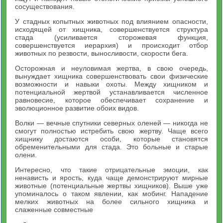
сосуществования.
У стадных копытных животных под влиянием опасности,
исходящей от хищника, совершенствуется структура
стада (усиливается сторожевая функция,
совершенствуется иерархия) и происходит отбор
животных по резвости, выносливости, скорости бега.
Осторожная и неуловимая жертва, в свою очередь,
вынуждает хищника совершенствовать свои физические
возможности и навыки охоты. Между хищником и
потенциальной жертвой устанавливается численное
равновесие, которое обеспечивает сохранение и
эволюционное развитие обоих видов.
Волки — вечные спутники северных оленей — никогда не
смогут полностью истребить свою жертву. Чаще всего
хищнику достаются особи, которые становятся
обременительными для стада. Это больные и старые
олени.
Интересно, что такие отрицательные эмоции, как
ненависть и ярость, куда чаще демонстрируют мирные
животные (потенциальные жертвы хищников). Выше уже
упоминалось о таком явлении, как мобинг. Нападение
мелких животных на более сильного хищника и
слаженные совместные