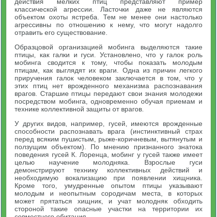
действия мелких птиц представляют пример
классической агрессии. Ласточки даже не являются
объектом охоты ястреба. Тем не менее они настолько
агрессивны по отношению к нему, что могут надолго
отравить его существование.
Образцовой организацией мобинга выделяются такие
птицы, как галки и гуси. Установлено, что у галок роль
мобинга сводится к тому, чтобы показать молодым
птицам, как выглядят их враги. Одна из причин легкого
приручения галок человеком заключается в том, что у
этих птиц нет врожденного механизма распознавания
врагов. Старшие птицы передают свои знания молодежи
посредством мобинга, одновременно обучая приемам и
технике коллективной защиты от врагов.
У других видов, например, гусей, имеются врожденные
способности распознавать врага (инстинктивный страх
перед всяким пушистым, рыже-коричневым, вытянутым и
ползущим объектом). По мнению признанного знатока
поведения гусей К. Лоренца, мобинг у гусей также имеет
целью научение молодняка. Взрослые гуси
демонстрируют технику коллективных действий и
необходимую вокализацию при появлении хищника.
Кроме того, умудренные опытом птицы указывают
молодым и неопытным сородичам места, в которых
может прятаться хищник, и учат молодняк обходить
стороной такие опасные участки на территории их
совместного обитания.