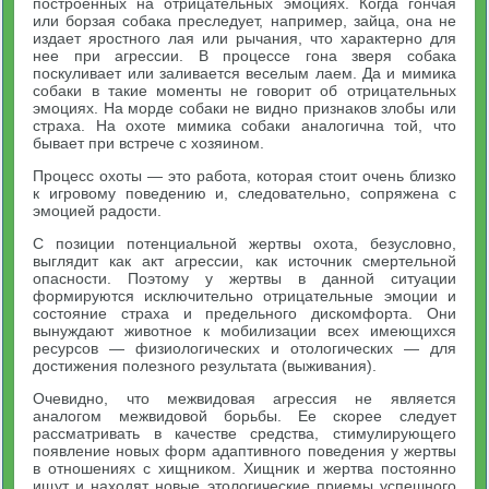
построенных на отрицательных эмоциях. Когда гончая
или борзая собака преследует, например, зайца, она не
издает яростного лая или рычания, что характерно для
нее при агрессии. В процессе гона зверя собака
поскуливает или заливается веселым лаем. Да и мимика
собаки в такие моменты не говорит об отрицательных
эмоциях. На морде собаки не видно признаков злобы или
страха. На охоте мимика собаки аналогична той, что
бывает при встрече с хозяином.
Процесс охоты — это работа, которая стоит очень близко
к игровому поведению и, следовательно, сопряжена с
эмоцией радости.
С позиции потенциальной жертвы охота, безусловно,
выглядит как акт агрессии, как источник смертельной
опасности. Поэтому у жертвы в данной ситуации
формируются исключительно отрицательные эмоции и
состояние страха и предельного дискомфорта. Они
вынуждают животное к мобилизации всех имеющихся
ресурсов — физиологических и отологических — для
достижения полезного результата (выживания).
Очевидно, что межвидовая агрессия не является
аналогом межвидовой борьбы. Ее скорее следует
рассматривать в качестве средства, стимулирующего
появление новых форм адаптивного поведения у жертвы
в отношениях с хищником. Хищник и жертва постоянно
ищут и находят новые этологические приемы успешного