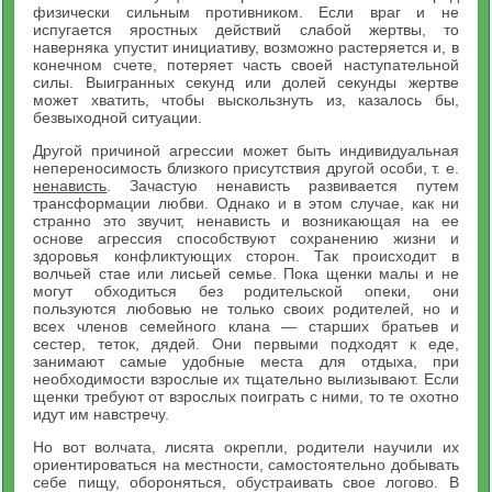
физически сильным противником. Если враг и не
испугается яростных действий слабой жертвы, то
наверняка упустит инициативу, возможно растеряется и, в
конечном счете, потеряет часть своей наступательной
силы. Выигранных секунд или долей секунды жертве
может хватить, чтобы выскользнуть из, казалось бы,
безвыходной ситуации.
Другой причиной агрессии может быть индивидуальная
непереносимость близкого присутствия другой особи, т. е.
ненависть
. Зачастую ненависть развивается путем
трансформации любви. Однако и в этом случае, как ни
странно это звучит, ненависть и возникающая на ее
основе агрессия способствуют сохранению жизни и
здоровья конфликтующих сторон. Так происходит в
волчьей стае или лисьей семье. Пока щенки малы и не
могут обходиться без родительской опеки, они
пользуются любовью не только своих родителей, но и
всех членов семейного клана — старших братьев и
сестер, теток, дядей. Они первыми подходят к еде,
занимают самые удобные места для отдыха, при
необходимости взрослые их тщательно вылизывают. Если
щенки требуют от взрослых поиграть с ними, то те охотно
идут им навстречу.
Но вот волчата, лисята окрепли, родители научили их
ориентироваться на местности, самостоятельно добывать
себе пищу, обороняться, обустраивать свое логово. В