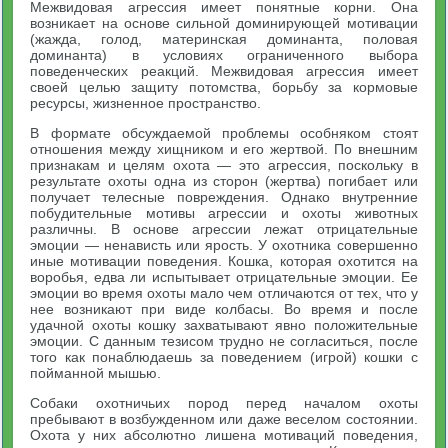
Межвидовая агрессия имеет понятные корни. Она
возникает на основе сильной доминирующей мотивации
(жажда, голод, материнская доминанта, половая
доминанта) в условиях ограниченного выбора
поведенческих реакций. Межвидовая агрессия имеет
своей целью защиту потомства, борьбу за кормовые
ресурсы, жизненное пространство.
В формате обсуждаемой проблемы особняком стоят
отношения между хищником и его жертвой. По внешним
признакам и целям охота — это агрессия, поскольку в
результате охоты одна из сторон (жертва) погибает или
получает телесные повреждения. Однако внутренние
побудительные мотивы агрессии и охоты животных
различны. В основе агрессии лежат отрицательные
эмоции — ненависть или ярость. У охотника совершенно
иные мотивации поведения. Кошка, которая охотится на
воробья, едва ли испытывает отрицательные эмоции. Ее
эмоции во время охоты мало чем отличаются от тех, что у
нее возникают при виде колбасы. Во время и после
удачной охоты кошку захватывают явно положительные
эмоции. С данным тезисом трудно не согласиться, после
того как понаблюдаешь за поведением (игрой) кошки с
пойманной мышью.
Собаки охотничьих пород перед началом охоты
пребывают в возбужденном или даже веселом состоянии.
Охота у них абсолютно лишена мотиваций поведения,