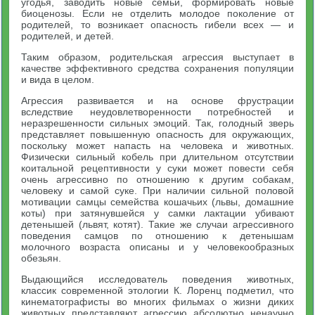
угодья, заводить новые семьи, формировать новые
биоценозы. Если не отделить молодое поколение от
родителей, то возникает опасность гибели всех — и
родителей, и детей.
Таким образом, родительская агрессия выступает в
качестве эффективного средства сохранения популяции
и вида в целом.
Агрессия развивается и на основе фрустрации
вследствие неудовлетворенности потребностей и
неразрешенности сильных эмоций. Так, голодный зверь
представляет повышенную опасность для окружающих,
поскольку может напасть на человека и животных.
Физически сильный кобель при длительном отсутствии
коитальной рецептивности у суки может повести себя
очень агрессивно по отношению к другим собакам,
человеку и самой суке. При наличии сильной половой
мотивации самцы семейства кошачьих (львы, домашние
коты) при затянувшейся у самки лактации убивают
детенышей (львят, котят). Такие же случаи агрессивного
поведения самцов по отношению к детенышам
молочного возраста описаны и у человекообразных
обезьян.
Выдающийся исследователь поведения животных,
классик современной этологии К. Лоренц подметил, что
кинематографисты во многих фильмах о жизни диких
животных представляют агрессию абсолютно ненаучно